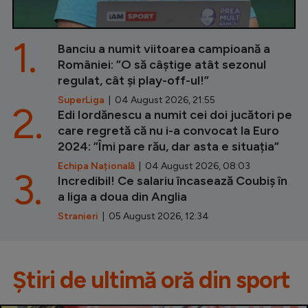
1.
Banciu a numit viitoarea campioană a
României: ”O să câștige atât sezonul
regulat, cât și play-off-ul!”
SuperLiga
| 04 August 2026, 21:55
2.
Edi Iordănescu a numit cei doi jucători pe
care regretă că nu i-a convocat la Euro
2024: ”Îmi pare rău, dar asta e situația”
Echipa Națională
| 04 August 2026, 08:03
3.
Incredibil! Ce salariu încasează Coubiș în
a liga a doua din Anglia
Stranieri
| 05 August 2026, 12:34
Știri de ultimă oră din sport