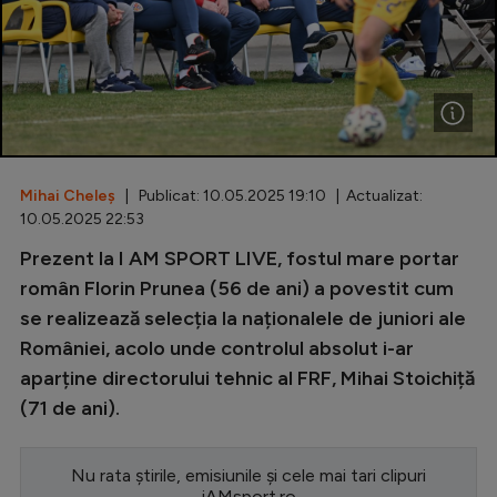
Special
Diverse
Inedit
Clasamente
Mihai Cheleș
| Publicat: 10.05.2025 19:10 | Actualizat:
10.05.2025 22:53
Prezent la I AM SPORT LIVE, fostul mare portar
Champions League
român Florin Prunea (56 de ani) a povestit cum
se realizează selecția la naționalele de juniori ale
Europa League
României, acolo unde controlul absolut i-ar
Conference League
aparține directorului tehnic al FRF, Mihai Stoichiță
CM 2026
(71 de ani).
Premier League
Nu rata știrile, emisiunile și cele mai tari clipuri
LaLiga
iAMsport.ro