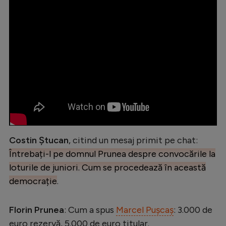
Intră în cont
Creează cont
Costin Ștucan
, citind un mesaj primit pe chat:
Întrebați-l pe domnul Prunea despre convocările la
loturile de juniori. Cum se procedează în această
democrație
.
Florin Prunea
: Cum a spus
Marcel Pușcaș
: 3.000 de
euro rezervă, 5.000 de euro titular.