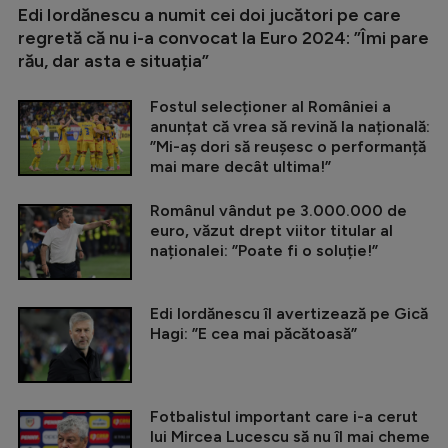
Edi Iordănescu a numit cei doi jucători pe care
regretă că nu i-a convocat la Euro 2024: ”Îmi pare
rău, dar asta e situația”
Fostul selecționer al României a
anunțat că vrea să revină la națională:
”Mi-aș dori să reușesc o performanță
mai mare decât ultima!”
Românul vândut pe 3.000.000 de
euro, văzut drept viitor titular al
naționalei: ”Poate fi o soluție!”
Edi Iordănescu îl avertizează pe Gică
Hagi: ”E cea mai păcătoasă”
Fotbalistul important care i-a cerut
lui Mircea Lucescu să nu îl mai cheme