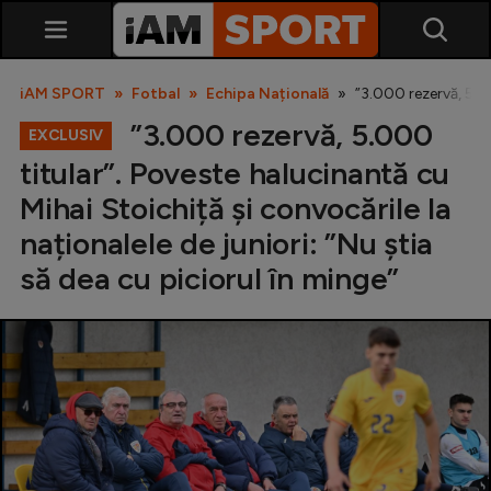
iAM SPORT
Fotbal
Echipa Națională
”3.000 rezervă, 5.00
”3.000 rezervă, 5.000
EXCLUSIV
titular”. Poveste halucinantă cu
Mihai Stoichiță și convocările la
naționalele de juniori: ”Nu știa
să dea cu piciorul în minge”
SuperLiga
Liga 2
Cupa României
Echipa Națională
U21
Fotbal feminin