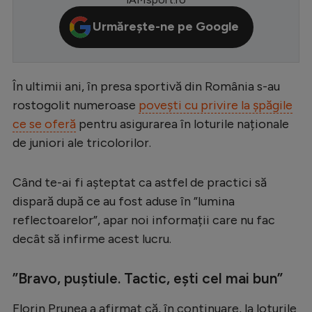
Serie A
Urmărește-ne pe Google
Bundesliga
Ligue 1
În ultimii ani, în presa sportivă din România s-au
Campionate
rostogolit numeroase
povești cu privire la șpăgile
Starurile fotbalului
ce se oferă
pentru asigurarea în loturile naționale
de juniori ale tricolorilor.
EURO 2024
Stranieri
Când te-ai fi așteptat ca astfel de practici să
Clasamente
dispară după ce au fost aduse în ”lumina
reflectoarelor”, apar noi informații care nu fac
decât să infirme acest lucru.
Tenis
”Bravo, puștiule. Tactic, ești cel mai bun”
Handbal
Florin Prunea a afirmat că, în continuare, la loturile