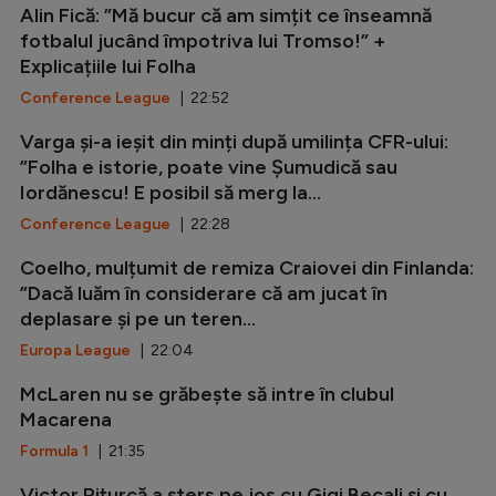
Alin Fică: ”Mă bucur că am simțit ce înseamnă
fotbalul jucând împotriva lui Tromso!” +
Explicațiile lui Folha
Conference League
| 22:52
Varga și-a ieșit din minți după umilința CFR-ului:
”Folha e istorie, poate vine Șumudică sau
Iordănescu! E posibil să merg la...
Conference League
| 22:28
Coelho, mulțumit de remiza Craiovei din Finlanda:
”Dacă luăm în considerare că am jucat în
deplasare și pe un teren...
Europa League
| 22:04
McLaren nu se grăbește să intre în clubul
Macarena
Formula 1
| 21:35
Victor Pițurcă a șters pe jos cu Gigi Becali și cu