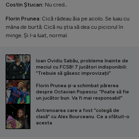
Costin Ștucan
: Nu cred...
Florin Prunea
: Cică râdeau ăia pe acolo. Se luau cu
mâna de burtă. Cică nu știa să dea cu piciorul în
minge. Și l-a luat, normal.
CITEȘTE ȘI
Ioan Ovidiu Sabău, probleme înainte de
meciul cu FCSB! 7 jucători indisponibili:
”Trebuie să găsesc improvizații”
Florin Prunea și-a schimbat părerea
despre Octavian Popescu: ”Poate să fie
un jucător bun. Va fi mai responsabil”
Antrenoarea care a fost ”colegă de
clasă” cu Alex Bourceanu. Ce a sfătuit-o
acesta