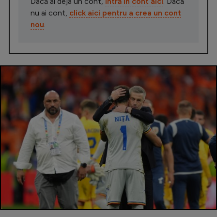
Dacă ai deja un cont,
intră în cont aici
. Daca
nu ai cont,
click aici pentru a crea un cont
nou
.