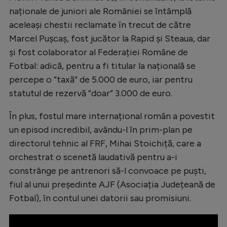
Natație
naționale de juniori ale României se întâmplă
aceleași chestii reclamate în trecut de către
Formula 1
Marcel Pușcaș, fost jucător la Rapid și Steaua, dar
Gimnastică
și fost colaborator al Federației Române de
Fotbal: adică, pentru a fi titular la națională se
Auto
percepe o ”taxă” de 5.000 de euro, iar pentru
Rugby
statutul de rezervă ”doar” 3.000 de euro.
Ciclism
În plus, fostul mare internațional român a povestit
Alte sporturi
un episod incredibil, avându-l în prim-plan pe
JO 2024
directorul tehnic al FRF, Mihai Stoichiță, care a
orchestrat o scenetă laudativă pentru a-i
JO 2026
constrânge pe antrenori să-l convoace pe puști,
fiul al unui președinte AJF (Asociația Județeană de
Fotbal), în contul unei datorii sau promisiuni.