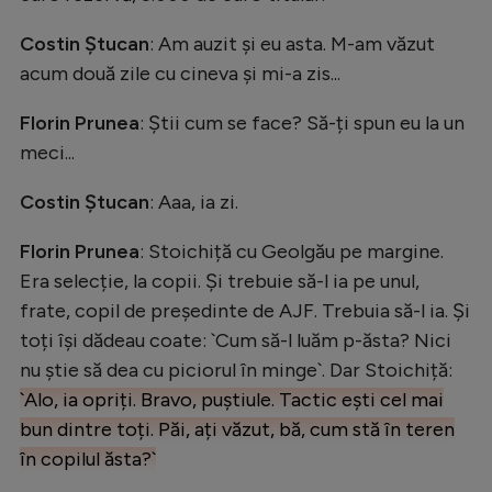
Costin Ștucan
: Am auzit și eu asta. M-am văzut
acum două zile cu cineva și mi-a zis...
Florin Prunea
: Știi cum se face? Să-ți spun eu la un
meci...
Costin Ștucan
: Aaa, ia zi.
Florin Prunea
: Stoichiță cu Geolgău pe margine.
Era selecție, la copii. Și trebuie să-l ia pe unul,
frate, copil de președinte de AJF. Trebuia să-l ia. Și
toți își dădeau coate: `Cum să-l luăm p-ăsta? Nici
nu știe să dea cu piciorul în minge`. Dar Stoichiță:
`Alo, ia opriți. Bravo, puștiule. Tactic ești cel mai
bun dintre toți. Păi, ați văzut, bă, cum stă în teren
în copilul ăsta?`