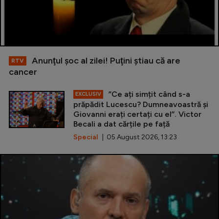
Anunţul şoc al zilei! Puţini ştiau că are
RTV
cancer
”Ce ați simțit când s-a
EXCLUSIV
prăpădit Lucescu? Dumneavoastră și
Giovanni erați certați cu el”. Victor
Becali a dat cărțile pe față
Special
| 05 August 2026, 13:23