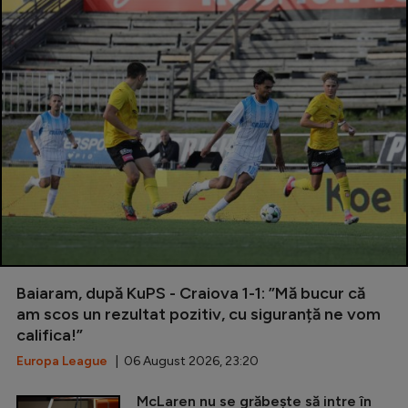
Baiaram, după KuPS - Craiova 1-1: ”Mă bucur că
am scos un rezultat pozitiv, cu siguranță ne vom
califica!”
Europa League
| 06 August 2026, 23:20
McLaren nu se grăbește să intre în