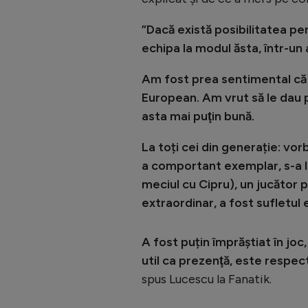
”Dacă există posibilitatea pen
echipa la modul ăsta, într-u
Am fost prea sentimental că 
European. Am vrut să le dau p
asta mai puţin bună.
La toți cei din generație: vor
a comportant exemplar, s-a lu
meciul cu Cipru), un jucător p
extraordinar, a fost sufletul e
A fost puțin împrăștiat în joc, 
util ca prezenţă, este respect
spus Lucescu la Fanatik.