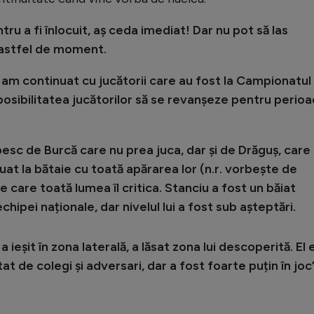
tru a fi înlocuit, aș ceda imediat! Dar nu pot să las
n astfel de moment.
am continuat cu jucătorii care au fost la Campionatul
osibilitatea jucătorilor să se revanșeze pentru perio
besc de Burcă care nu prea juca, dar şi de Drăguș, care 
at la bătaie cu toată apărarea lor (n.r. vorbeşte de
e care toată lumea îl critica. Stanciu a fost un băiat
chipei naționale, dar nivelul lui a fost sub așteptări.
a ieșit în zona laterală, a lăsat zona lui descoperită. El 
at de colegi şi adversari, dar a fost foarte puțin în joc