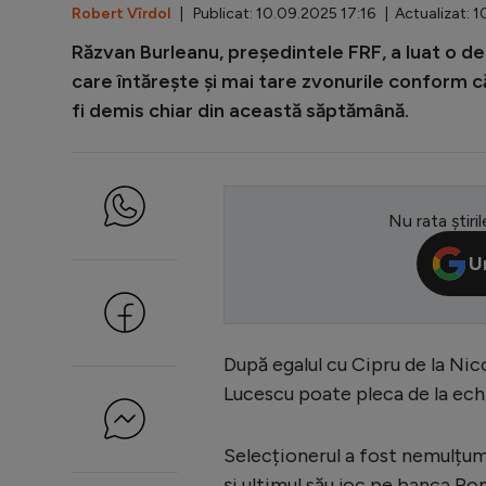
Robert Vîrdol
| Publicat: 10.09.2025 17:16 | Actualizat: 
Răzvan Burleanu, președintele FRF, a luat o de
care întărește și mai tare zvonurile conform 
fi demis chiar din această săptămână.
Nu rata știril
U
După egalul cu Cipru de la Nico
Lucescu poate pleca de la ech
Selecționerul a fost nemulțumit
și ultimul său joc pe banca Ro