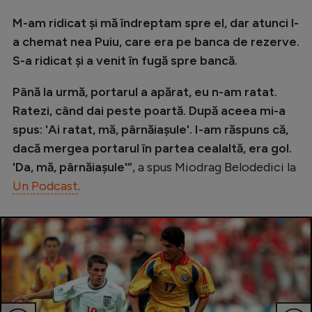
M-am ridicat și mă îndreptam spre el, dar atunci l-
a chemat nea Puiu, care era pe banca de rezerve.
S-a ridicat și a venit în fugă spre bancă.
Până la urmă, portarul a apărat, eu n-am ratat.
Ratezi, când dai peste poartă. După aceea mi-a
spus: 'Ai ratat, mă, pârnăiașule'. I-am răspuns că,
dacă mergea portarul în partea cealaltă, era gol.
'Da, mă, pârnăiașule'”
, a spus Miodrag Belodedici la
Un Podcast
.