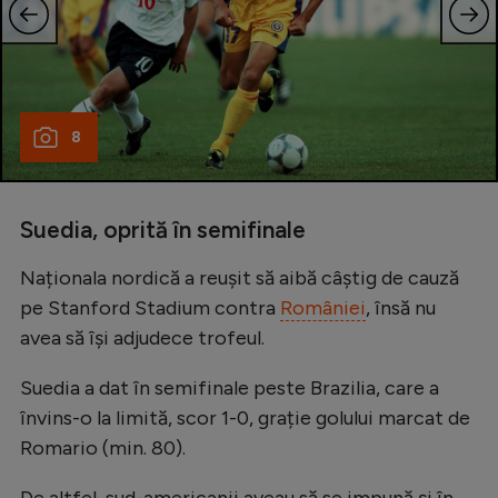
8
Suedia, oprită în semifinale
Naționala nordică a reușit să aibă câștig de cauză
pe Stanford Stadium contra
României
, însă nu
avea să își adjudece trofeul.
Suedia a dat în semifinale peste Brazilia, care a
învins-o la limită, scor 1-0, grație golului marcat de
Romario (min. 80).
De altfel, sud-americanii aveau să se impună și în