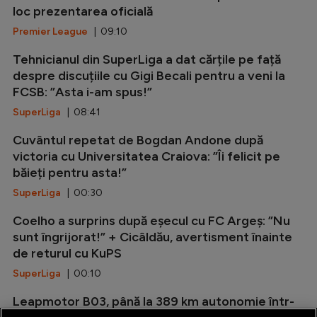
loc prezentarea oficială
Premier League
| 09:10
Tehnicianul din SuperLiga a dat cărțile pe față
despre discuțiile cu Gigi Becali pentru a veni la
FCSB: ”Asta i-am spus!”
SuperLiga
| 08:41
Cuvântul repetat de Bogdan Andone după
victoria cu Universitatea Craiova: ”Îi felicit pe
băieți pentru asta!”
SuperLiga
| 00:30
Coelho a surprins după eșecul cu FC Argeș: ”Nu
sunt îngrijorat!” + Cicâldău, avertisment înainte
de returul cu KuPS
SuperLiga
| 00:10
Leapmotor B03, până la 389 km autonomie într-