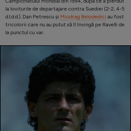
Campionatului Mondial din 1994, după ce a pierdut
Serie A
la loviturile de departajare contra Suediei (2-2, 4-5
d.l.d.d.). Dan Petrescu și
Miodrag Belodedici
au fost
Bundesliga
tricolorii care nu au putut să îl învingă pe Ravelli de
Ligue 1
la punctul cu var.
Campionate
Starurile fotbalului
EURO 2024
Stranieri
Clasamente
Tenis
Handbal