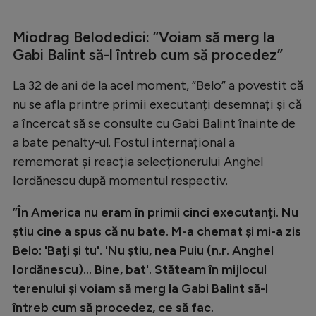
Intră în cont
Creează cont
Miodrag Belodedici: ”Voiam să merg la
Gabi Balint să-l întreb cum să procedez”
La 32 de ani de la acel moment, ”Belo” a povestit că
nu se afla printre primii executanți desemnați și că
a încercat să se consulte cu Gabi Balint înainte de
a bate penalty-ul. Fostul internațional a
rememorat și reacția selecționerului Anghel
Iordănescu după momentul respectiv.
”În America nu eram în primii cinci executanți. Nu
știu cine a spus că nu bate. M-a chemat și mi-a zis
Belo: 'Bați și tu'. 'Nu știu, nea Puiu (n.r. Anghel
Iordănescu)... Bine, bat'. Stăteam în mijlocul
terenului și voiam să merg la Gabi Balint să-l
întreb cum să procedez, ce să fac.