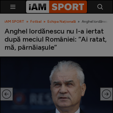
iAM SPORT
Fotbal
Echipa Națională
Anghel Iordănescu n
Anghel Iordănescu nu l-a iertat
după meciul României: ”Ai ratat,
mă, pârnăiașule”
SuperLiga
Liga 2
Cupa României
Echipa Națională
U21
Fotbal feminin