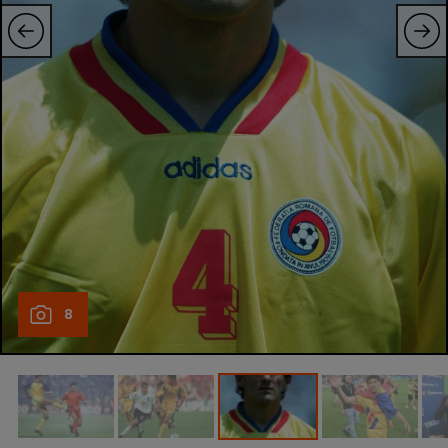
Natație
Formula 1
Gimnastică
Auto
Rugby
Ciclism
Alte sporturi
JO 2024
8
JO 2026