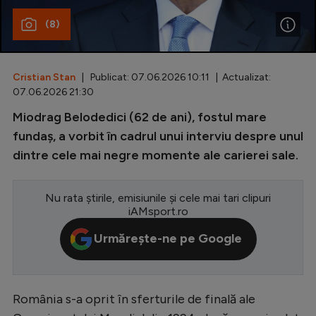
(8)
Special
Diverse
Inedit
Cristian Stan
| Publicat: 07.06.2026 10:11 | Actualizat:
07.06.2026 21:30
Clasamente
Miodrag Belodedici (62 de ani), fostul mare
fundaș, a vorbit în cadrul unui interviu despre unul
dintre cele mai negre momente ale carierei sale.
Champions League
Nu rata știrile, emisiunile și cele mai tari clipuri
Europa League
iAMsport.ro
Conference League
Urmărește-ne pe Google
CM 2026
Premier League
România s-a oprit în sferturile de finală ale
LaLiga