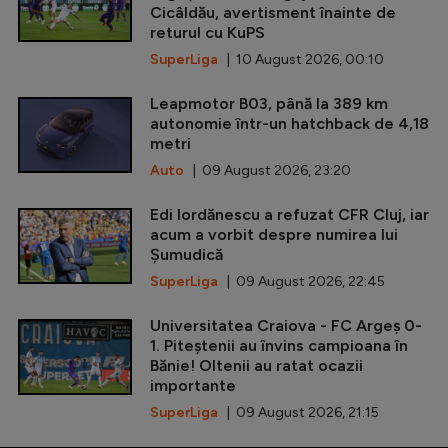
Cicâldău, avertisment înainte de
returul cu KuPS
SuperLiga
| 10 August 2026, 00:10
Leapmotor B03, până la 389 km
autonomie într-un hatchback de 4,18
metri
Auto
| 09 August 2026, 23:20
Edi Iordănescu a refuzat CFR Cluj, iar
acum a vorbit despre numirea lui
Șumudică
SuperLiga
| 09 August 2026, 22:45
Universitatea Craiova - FC Argeș 0-
1. Piteștenii au învins campioana în
Bănie! Oltenii au ratat ocazii
importante
SuperLiga
| 09 August 2026, 21:15