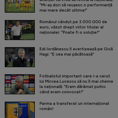
”Mi-aș dori să reușesc o performanță
mai mare decât ultima!”
Românul vândut pe 3.000.000 de
euro, văzut drept viitor titular al
naționalei: ”Poate fi o soluție!”
Edi Iordănescu îl avertizează pe Gică
Hagi: ”E cea mai păcătoasă”
Fotbalistul important care i-a cerut
lui Mircea Lucescu să nu îl mai cheme
la națională: ”Eram dărâmat psihic
când eram convocat!”
Parma a transferat un internațional
român!