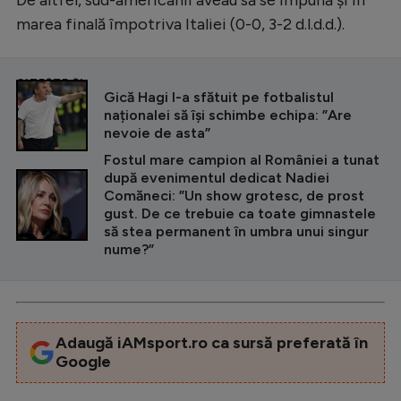
marea finală împotriva Italiei (0-0, 3-2 d.l.d.d.).
CITEȘTE ȘI
Gică Hagi l-a sfătuit pe fotbalistul
naționalei să își schimbe echipa: ”Are
nevoie de asta”
Fostul mare campion al României a tunat
după evenimentul dedicat Nadiei
Comăneci: ”Un show grotesc, de prost
gust. De ce trebuie ca toate gimnastele
să stea permanent în umbra unui singur
nume?”
Adaugă iAMsport.ro ca sursă preferată în
Google