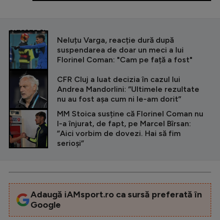
CITEȘTE ȘI
Neluțu Varga, reacție dură după
suspendarea de doar un meci a lui
Florinel Coman: "Cam pe față a fost"
CFR Cluj a luat decizia în cazul lui
Andrea Mandorlini: ”Ultimele rezultate
nu au fost așa cum ni le-am dorit”
MM Stoica susține că Florinel Coman nu
l-a înjurat, de fapt, pe Marcel Bîrsan:
”Aici vorbim de dovezi. Hai să fim
serioși”
Adaugă iAMsport.ro ca sursă preferată în
Google