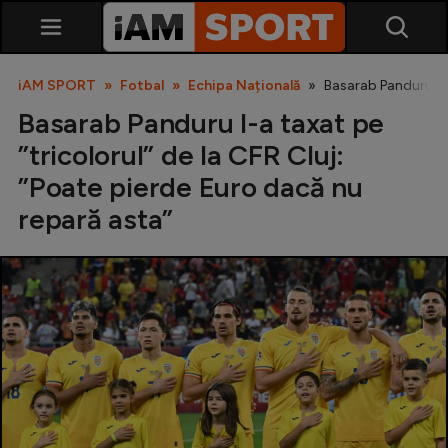
iAM SPORT
Fotbal
Echipa Națională
Basarab Panduru l-a
Basarab Panduru l-a taxat pe
”tricolorul” de la CFR Cluj:
”Poate pierde Euro dacă nu
repară asta”
SuperLiga
Liga 2
Cupa României
Echipa Națională
U21
Fotbal feminin