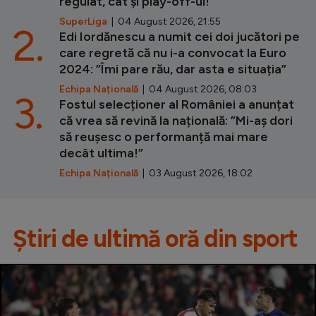
regulat, cât și play-off-ul!”
SuperLiga
| 04 August 2026, 21:55
2.
Edi Iordănescu a numit cei doi jucători pe
care regretă că nu i-a convocat la Euro
2024: ”Îmi pare rău, dar asta e situația”
Echipa Națională
| 04 August 2026, 08:03
3.
Fostul selecționer al României a anunțat
că vrea să revină la națională: ”Mi-aș dori
să reușesc o performanță mai mare
decât ultima!”
Echipa Națională
| 03 August 2026, 18:02
Știri de ultimă oră din sport