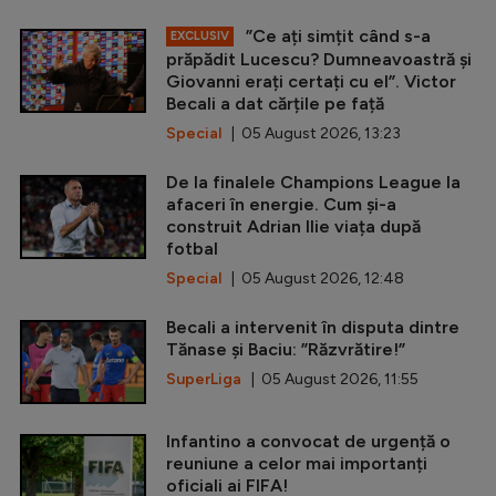
”Ce ați simțit când s-a
EXCLUSIV
prăpădit Lucescu? Dumneavoastră și
Giovanni erați certați cu el”. Victor
Becali a dat cărțile pe față
Special
| 05 August 2026, 13:23
De la finalele Champions League la
afaceri în energie. Cum și-a
construit Adrian Ilie viața după
fotbal
Special
| 05 August 2026, 12:48
Becali a intervenit în disputa dintre
Tănase și Baciu: ”Răzvrătire!”
SuperLiga
| 05 August 2026, 11:55
Infantino a convocat de urgență o
reuniune a celor mai importanți
oficiali ai FIFA!