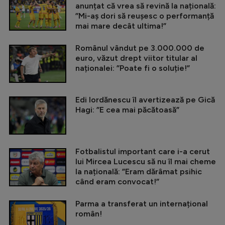
anunțat că vrea să revină la națională:
”Mi-aș dori să reușesc o performanță
mai mare decât ultima!”
Românul vândut pe 3.000.000 de
euro, văzut drept viitor titular al
naționalei: ”Poate fi o soluție!”
Edi Iordănescu îl avertizează pe Gică
Hagi: ”E cea mai păcătoasă”
Fotbalistul important care i-a cerut
lui Mircea Lucescu să nu îl mai cheme
la națională: ”Eram dărâmat psihic
când eram convocat!”
Parma a transferat un internațional
român!