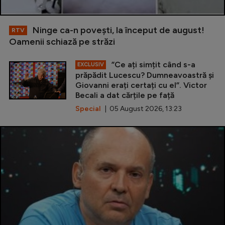
Ninge ca-n povești, la început de august!
RTV
Oamenii schiază pe străzi
”Ce ați simțit când s-a
EXCLUSIV
prăpădit Lucescu? Dumneavoastră și
Giovanni erați certați cu el”. Victor
Becali a dat cărțile pe față
Special
| 05 August 2026, 13:23