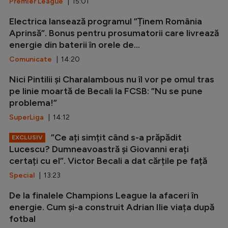
Premier League
| 15:01
Electrica lansează programul ”Ținem România
Aprinsă”. Bonus pentru prosumatorii care livrează
energie din baterii în orele de...
Comunicate
| 14:20
Nici Pintilii și Charalambous nu îl vor pe omul tras
pe linie moartă de Becali la FCSB: ”Nu se pune
problema!”
SuperLiga
| 14:12
”Ce ați simțit când s-a prăpădit
EXCLUSIV
Lucescu? Dumneavoastră și Giovanni erați
certați cu el”. Victor Becali a dat cărțile pe față
Special
| 13:23
De la finalele Champions League la afaceri în
energie. Cum și-a construit Adrian Ilie viața după
fotbal