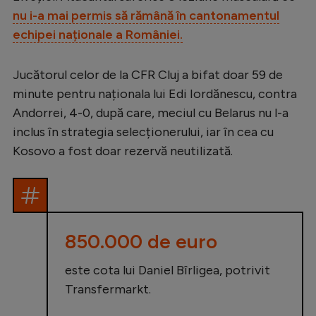
Intră în cont
nu i-a mai permis să rămână în cantonamentul
Creează cont
echipei naționale a României.
Jucătorul celor de la CFR Cluj a bifat doar 59 de
minute pentru naționala lui Edi Iordănescu, contra
Andorrei, 4-0, după care, meciul cu Belarus nu l-a
inclus în strategia selecționerului, iar în cea cu
Kosovo a fost doar rezervă neutilizată.
850.000 de euro
este cota lui Daniel Bîrligea, potrivit
Transfermarkt.