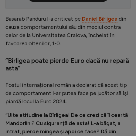
Serie A
Basarab Panduru l-a criticat pe
Daniel Bîrligea
din
Bundesliga
cauza comportamentului său din meciul contra
Ligue 1
celor de la Universitatea Craiova, încheiat în
Campionate
favoarea oltenilor, 1-0.
Starurile fotbalului
”Bîrligea poate pierde Euro dacă nu repară
EURO 2024
asta”
Stranieri
Fostul internațional român a declarat că acest tip
Clasamente
de comportament l-ar putea face pe jucător să își
piardă locul la Euro 2024.
”Uite atitudine la Bîrligea! De ce crezi că îl ceartă
Tenis
Mandorlini? Cu siguranță de asta! L-a băgat, a
Handbal
intrat, pierde mingea şi apoi ce face? Dă din