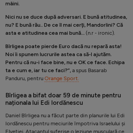
mâini.
Natație
Nici nu se duce după adversari. E bună atitudinea,
Formula 1
nu? E bună rău.. De ce îl mai cerţi, Mandorlini? Că
Gimnastică
asta e atitudinea cea mai bună...
(n.r - ironic).
Auto
Bîrligea poate pierde Euro dacă nu repară asta!
Rugby
Noi îi spunem lucrurile astea ca să-l ajutăm.
Ciclism
Pentru că nu-i face bine, nu e OK ce face. Echipa
ta e cum e, iar tu ce faci?”,
a spus Basarab
Alte sporturi
Panduru, pentru
Orange Sport.
JO 2024
JO 2026
Bîrligea a bifat doar 59 de minute pentru
naționala lui Edi Iordănescu
Daniel Bîrligea nu a făcut parte din planurile lui Edi
Iordănescu pentru meciurile împotriva Israelului și
Elveției. Atacantul suferise o leziune musculară ce