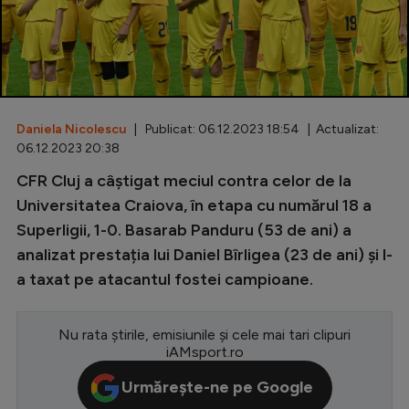
Special
Diverse
Inedit
Daniela Nicolescu
| Publicat: 06.12.2023 18:54 | Actualizat:
Clasamente
06.12.2023 20:38
CFR Cluj a câștigat meciul contra celor de la
Universitatea Craiova, în etapa cu numărul 18 a
Superligii, 1-0. Basarab Panduru (53 de ani) a
Champions League
analizat prestația lui Daniel Bîrligea (23 de ani) și l-
Europa League
a taxat pe atacantul fostei campioane.
Conference League
CM 2026
Nu rata știrile, emisiunile și cele mai tari clipuri
iAMsport.ro
Premier League
Urmărește-ne pe Google
LaLiga