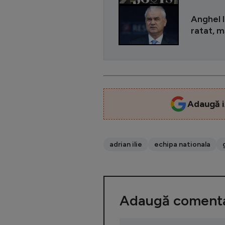
Anghel I
ratat, m
Adaugă i
adrian ilie
echipa nationala
Adaugă comenta