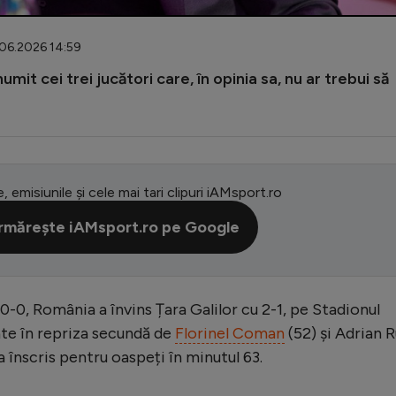
.06.2026 14:59
umit cei trei jucători care, în opinia sa, nu ar trebui să
e, emisiunile și cele mai tari clipuri iAMsport.ro
rmărește iAMsport.ro pe Google
-0, România a învins Țara Galilor cu 2-1, pe Stadionul
ate în repriza secundă de
Florinel Coman
(52) și Adrian 
a înscris pentru oaspeți în minutul 63.