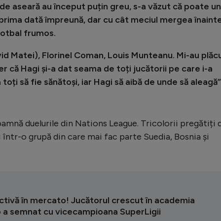
 de aseară au început puțin greu, s-a văzut că poate uni
ă prima dată împreună, dar cu cât meciul mergea înaint
 fotbal frumos.
vid Matei), Florinel Coman, Louis Munteanu. Mi-au plăcu
er că Hagi și-a dat seama de toți jucătorii pe care i-a
 toți să fie sănătoși, iar Hagi să aibă de unde să aleagă
mnă duelurile din Nations League. Tricolorii pregătiți 
într-o grupă din care mai fac parte Suedia, Bosnia și
activă în mercato! Jucătorul crescut în academia
to a semnat cu vicecampioana SuperLigii