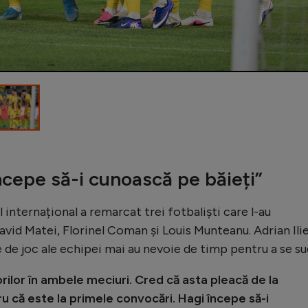
începe să-i cunoască pe băieți”
l internațional a remarcat trei fotbaliști care l-au
vid Matei, Florinel Coman și Louis Munteanu. Adrian Ilie
e de joc ale echipei mai au nevoie de timp pentru a se su
orilor în ambele meciuri. Cred că asta pleacă de la
ru că este la primele convocări. Hagi începe să-i