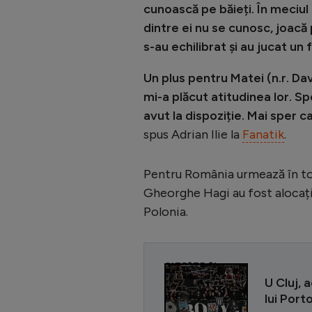
cunoască pe băieți. În meciul
dintre ei nu se cunosc, joac
s-au echilibrat și au jucat un
Un plus pentru Matei (n.r. Da
mi-a plăcut atitudinea lor. Sp
avut la dispoziție. Mai sper ca
spus Adrian Ilie la
Fanatik
.
Pentru România urmează în toa
Gheorghe Hagi au fost alocați 
Polonia.
CITEȘTE ȘI
U Cluj, 
lui Por