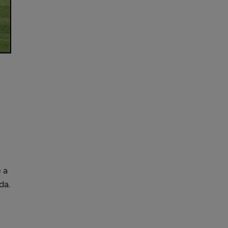
 a
da.