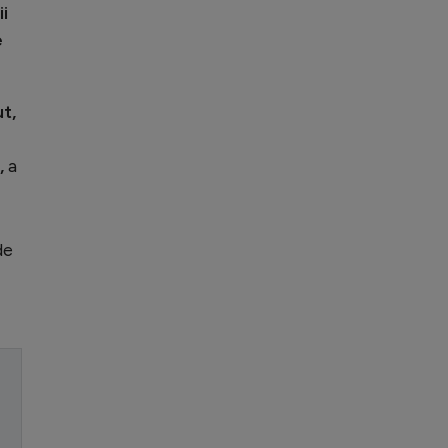
i
e
t,
”,
a
de