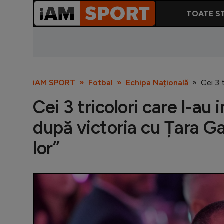
TOATE ST
iAM SPORT
Fotbal
Echipa Națională
Cei 3 
Cei 3 tricolori care l-au
după victoria cu Țara Gal
lor”