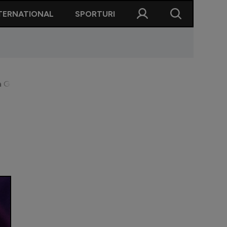
TERNATIONAL
SPORTURI
 Galilor: ”Mi-a plăcut atitudinea lor”