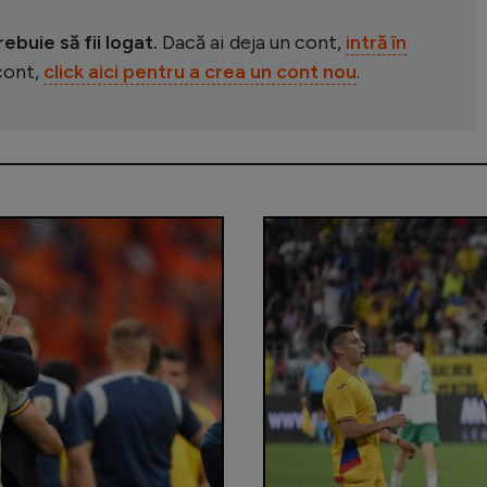
buie să fii logat.
Dacă ai deja un cont,
intră în
 cont,
click aici pentru a crea un cont nou
.