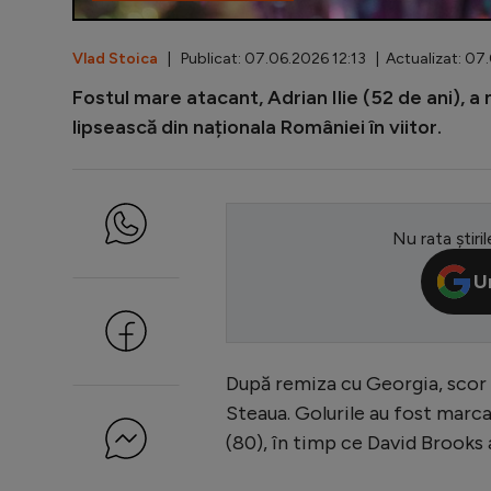
Vlad Stoica
| Publicat: 07.06.2026 12:13 | Actualizat: 07
Fostul mare atacant, Adrian Ilie (52 de ani), a n
lipsească din naționala României în viitor.
Nu rata știril
U
După remiza cu Georgia, scor 0
Steaua. Golurile au fost marc
(80), în timp ce David Brooks 