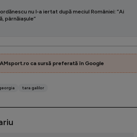
ordănescu nu l-a iertat după meciul României: ”Ai
ă, pârnăiașule”
AMsport.ro ca sursă preferată în Google
georgia
tara galilor
riu