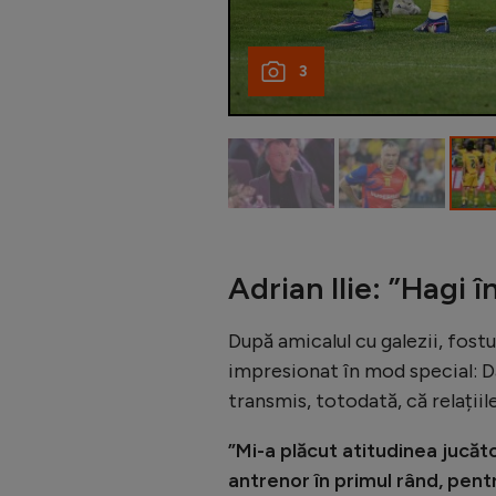
3
Adrian Ilie: ”Hagi 
După amicalul cu galezii, fostu
impresionat în mod special: Da
transmis, totodată, că relațiil
”Mi-a plăcut atitudinea jucăt
antrenor în primul rând, pent