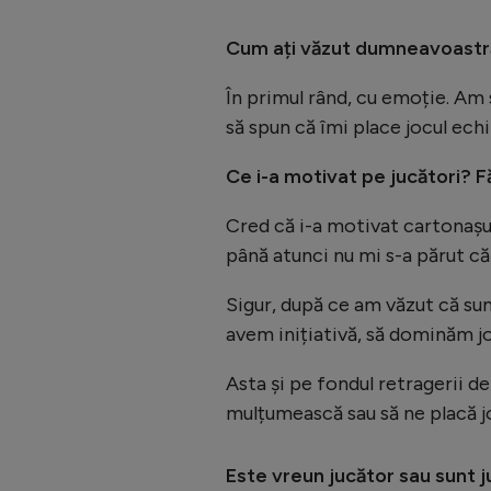
Cum ați văzut dumneavoastră 
În primul rând, cu emoție. Am 
să spun că îmi place jocul ech
Ce i-a motivat pe jucători? F
Cred că i-a motivat cartonașul
până atunci nu mi s-a părut că
Sigur, după ce am văzut că su
avem inițiativă, să dominăm jo
Asta și pe fondul retragerii de
mulțumească sau să ne placă joc
Este vreun jucător sau sunt j