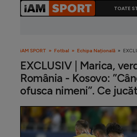
TOATE ST
iAM SPORT
Fotbal
Echipa Națională
EXCLUS
EXCLUSIV | Marica, verdi
România - Kosovo: ”Când
ofusca nimeni”. Ce jucăt