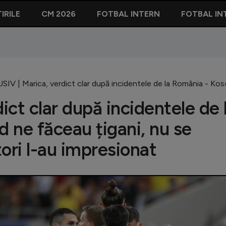
IRILE
CM 2026
FOTBAL INTERN
FOTBAL IN
IV | Marica, verdict clar după incidentele de la România - Koso
ct clar după incidentele de 
 ne făceau țigani, nu se
ori l-au impresionat