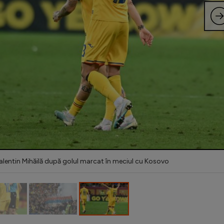
Valentin Mihăilă după golul marcat în meciul cu Kosovo