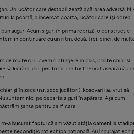
țan. Un jucător care destabilizează apărarea adversă. Mi
turi la poartă, a încercat poarta, jucător care își dorea.
e bun augur. Acum sigur, în prima repriză, o construcție
untem în continuare cu un ritm, două, trei, cinci, de mult
 de multe ori... avem o atingere în plus, poate chiar și
uie să lucrăm, dar, per total, am fost fericit aseară că a
am.
hiar și în zece (n.r. zece jucători), kosovarii au vrut să
Nu suntem nici pe departe siguri în apărare. Așa cum
păstrăm șanse pentru calificare.
 m-a bucurat faptul că am văzut atâția oameni la stadio
ește necondiționat echipa națională. Au încurajat echi