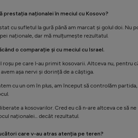
prestația naționalei în meciul cu Kosovo?
stat cu sufletul la gură până am marcat și golul doi. Nu p
ipei naționale, dar mă mulțumește rezultatul.
ăcând o comparație și cu meciul cu Israel.
 roșu pe care l-au primit kosovarii. Altceva nu, pentru c
 avem așa nervi și dorință de a câștiga.
ntem cu un om în plus, am început să controlăm partida,
cul.
liberate a kosovarilor. Cred eu că n-are altceva ce să ne
ul naționalei... decât rezultatul.
ucători care v-au atras atenția pe teren?