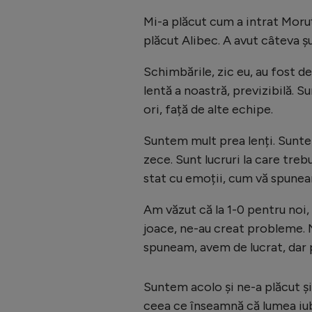
Mi-a plăcut cum a intrat Moru
plăcut Alibec. A avut câteva șu
Schimbările, zic eu, au fost d
lentă a noastră, previzibilă. S
ori, față de alte echipe.
Suntem mult prea lenți. Suntem
zece. Sunt lucruri la care treb
stat cu emoții, cum vă spune
Am văzut că la 1-0 pentru noi, c
joace, ne-au creat probleme. 
spuneam, avem de lucrat, dar 
Suntem acolo și ne-a plăcut și
ceea ce înseamnă că lumea iub