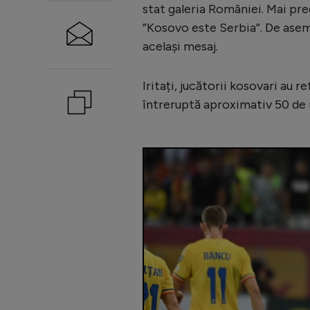
stat galeria României. Mai prec
”Kosovo este Serbia”. De aseme
același mesaj.
Iritați, jucătorii kosovari au r
întreruptă aproximativ 50 de mi