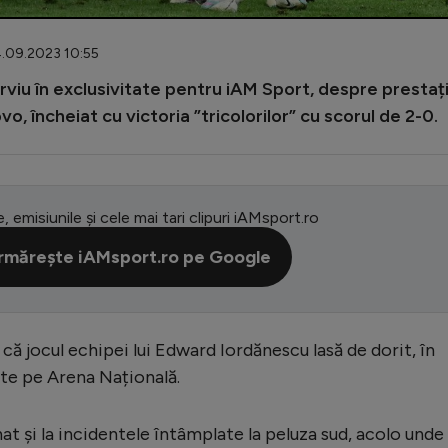
4.09.2023 10:55
terviu în exclusivitate pentru iAM Sport, despre prestaț
o, încheiat cu victoria ”tricolorilor” cu scorul de 2-0.
e, emisiunile și cele mai tari clipuri iAMsport.ro
rmărește iAMsport.ro pe Google
că jocul echipei lui Edward Iordănescu lasă de dorit, în
ute pe Arena Națională.
at și la incidentele întâmplate la peluza sud, acolo unde