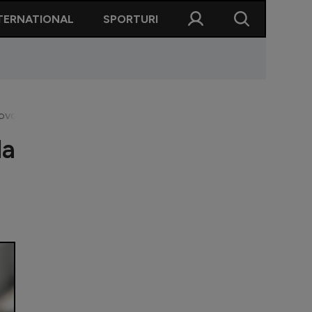
TERNATIONAL
SPORTURI
vo: ”Când ne făceau țigani, nu se ofusca nimeni”. Ce jucători 
la