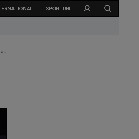
TERNATIONAL
SPORTURI
eciul cu Elveția poate schimba situația