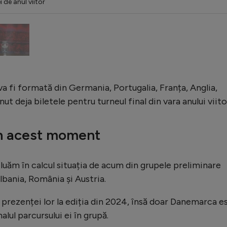
 de anul viitor
a fi formată din Germania, Portugalia, Franța, Anglia,
ut deja biletele pentru turneul final din vara anului viito
în acest moment
 luăm în calcul situația de acum din grupele preliminare
bania, România și Austria.
a prezenței lor la ediția din 2024, însă doar Danemarca e
nalul parcursului ei în grupă.