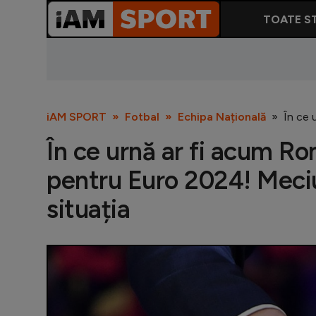
TOATE ST
iAM SPORT
Fotbal
Echipa Națională
În ce 
În ce urnă ar fi acum Rom
pentru Euro 2024! Meciu
situația