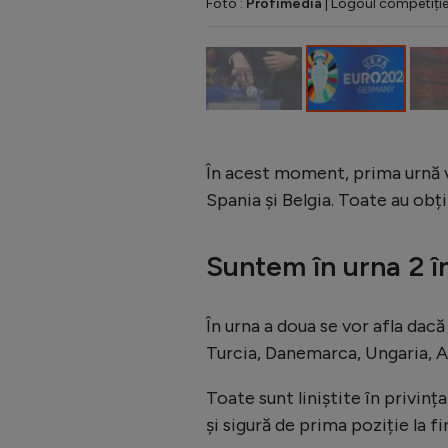
Foto :
Profimedia
| Logoul competiției
În acest moment, prima urnă v
Spania și Belgia. Toate au obțin
Suntem în urna 2 
În urna a doua se vor afla dacă
Turcia, Danemarca, Ungaria, Al
Toate sunt liniștite în privinț
și sigură de prima poziție la fi