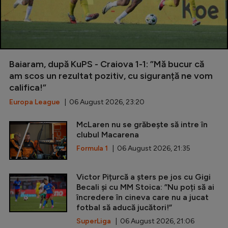
Baiaram, după KuPS - Craiova 1-1: ”Mă bucur că
am scos un rezultat pozitiv, cu siguranță ne vom
califica!”
Europa League
| 06 August 2026, 23:20
McLaren nu se grăbește să intre în
clubul Macarena
Formula 1
| 06 August 2026, 21:35
Victor Pițurcă a șters pe jos cu Gigi
Becali și cu MM Stoica: ”Nu poți să ai
încredere în cineva care nu a jucat
fotbal să aducă jucători!”
SuperLiga
| 06 August 2026, 21:06