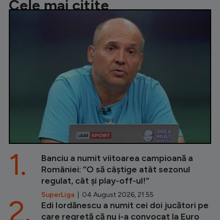
Cele mai citite
1.
Banciu a numit viitoarea campioană a
României: ”O să câștige atât sezonul
regulat, cât și play-off-ul!”
SuperLiga
| 04 August 2026, 21:55
2.
Edi Iordănescu a numit cei doi jucători pe
care regretă că nu i-a convocat la Euro