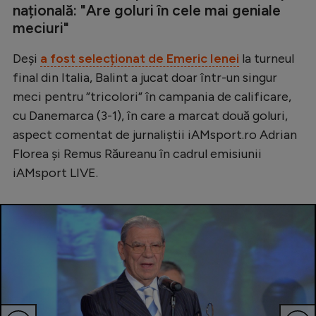
Intră în cont
națională: "Are goluri în cele mai geniale
meciuri"
Creează cont
Deși
a fost selecționat de Emeric Ienei
la turneul
final din Italia, Balint a jucat doar într-un singur
meci pentru ”tricolori” în campania de calificare,
cu Danemarca (3-1), în care a marcat două goluri,
aspect comentat de jurnaliștii iAMsport.ro Adrian
Florea și Remus Răureanu în cadrul emisiunii
iAMsport LIVE.