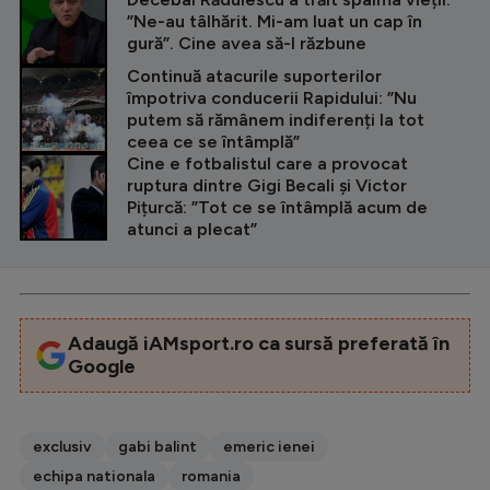
”Ne-au tâlhărit. Mi-am luat un cap în
gură”. Cine avea să-l răzbune
Continuă atacurile suporterilor
împotriva conducerii Rapidului: ”Nu
putem să rămânem indiferenți la tot
ceea ce se întâmplă”
Cine e fotbalistul care a provocat
ruptura dintre Gigi Becali și Victor
Pițurcă: ”Tot ce se întâmplă acum de
atunci a plecat”
Adaugă iAMsport.ro ca sursă preferată în
Google
exclusiv
gabi balint
emeric ienei
echipa nationala
romania