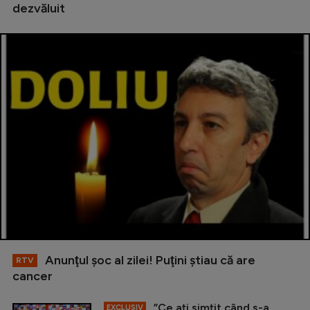
dezvăluit
Anunţul şoc al zilei! Puţini ştiau că are
RTV
cancer
”Ce ați simțit când s-a
EXCLUSIV