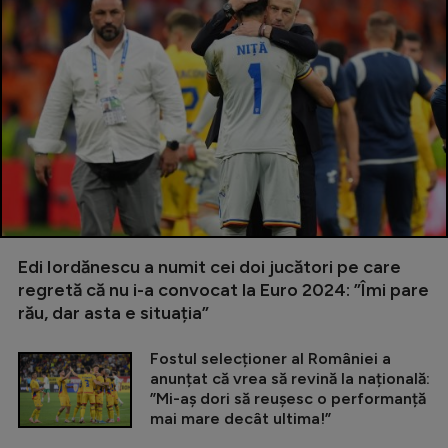
Edi Iordănescu a numit cei doi jucători pe care
regretă că nu i-a convocat la Euro 2024: ”Îmi pare
rău, dar asta e situația”
Fostul selecționer al României a
anunțat că vrea să revină la națională:
”Mi-aș dori să reușesc o performanță
mai mare decât ultima!”