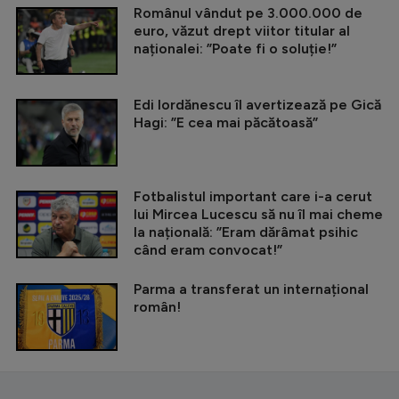
Românul vândut pe 3.000.000 de
euro, văzut drept viitor titular al
naționalei: ”Poate fi o soluție!”
Edi Iordănescu îl avertizează pe Gică
Hagi: ”E cea mai păcătoasă”
Fotbalistul important care i-a cerut
lui Mircea Lucescu să nu îl mai cheme
la națională: ”Eram dărâmat psihic
când eram convocat!”
Parma a transferat un internațional
român!