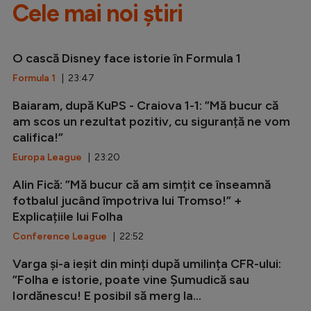
Cele mai noi știri
O cască Disney face istorie în Formula 1
Formula 1
| 23:47
Baiaram, după KuPS - Craiova 1-1: ”Mă bucur că
am scos un rezultat pozitiv, cu siguranță ne vom
califica!”
Europa League
| 23:20
Alin Fică: ”Mă bucur că am simțit ce înseamnă
fotbalul jucând împotriva lui Tromso!” +
Explicațiile lui Folha
Conference League
| 22:52
Varga și-a ieșit din minți după umilința CFR-ului:
”Folha e istorie, poate vine Șumudică sau
Iordănescu! E posibil să merg la...