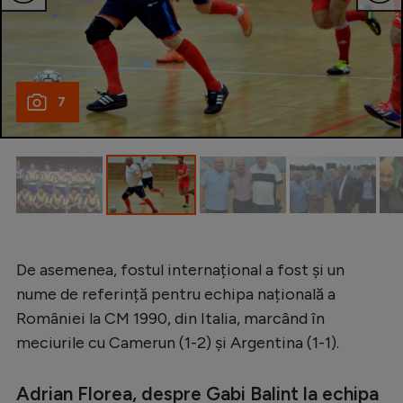
Natație
Formula 1
Gimnastică
7
Auto
Rugby
Ciclism
Alte sporturi
JO 2024
De asemenea, fostul internațional a fost și un
JO 2026
nume de referință pentru echipa națională a
României la CM 1990, din Italia, marcând în
meciurile cu Camerun (1-2) și Argentina (1-1).
Adrian Florea, despre Gabi Balint la echipa