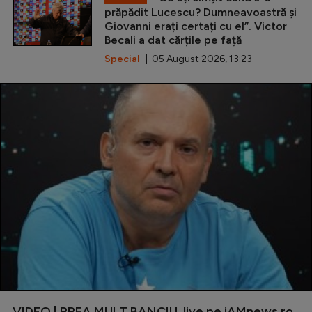
prăpădit Lucescu? Dumneavoastră și
Giovanni erați certați cu el”. Victor
Becali a dat cărțile pe față
Special
| 05 August 2026, 13:23
VIDEO | PREA MULT BANCIU, live pe iAMnews.ro,