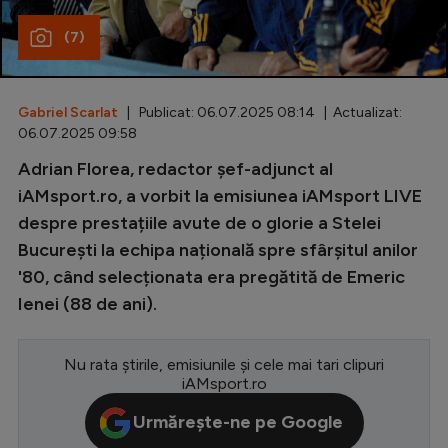
Special
(7)
Diverse
Inedit
Gabriel Scarlat
| Publicat: 06.07.2025 08:14 | Actualizat:
06.07.2025 09:58
Clasamente
Adrian Florea, redactor șef-adjunct al
iAMsport.ro, a vorbit la emisiunea iAMsport LIVE
despre prestațiile avute de o glorie a Stelei
București la echipa națională spre sfârșitul anilor
Champions League
'80, când selecționata era pregătită de Emeric
Europa League
Ienei (88 de ani).
Conference League
Nu rata știrile, emisiunile și cele mai tari clipuri
CM 2026
iAMsport.ro
Premier League
Urmărește-ne pe Google
LaLiga