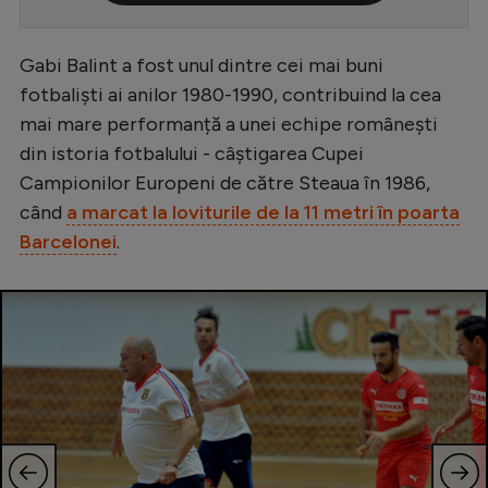
Serie A
Gabi Balint a fost unul dintre cei mai buni
Bundesliga
fotbaliști ai anilor 1980-1990, contribuind la cea
Ligue 1
mai mare performanță a unei echipe românești
Campionate
din istoria fotbalului - câștigarea Cupei
Campionilor Europeni de către Steaua în 1986,
Starurile fotbalului
când
a marcat la loviturile de la 11 metri în poarta
EURO 2024
Barcelonei
.
Stranieri
Clasamente
Tenis
Handbal