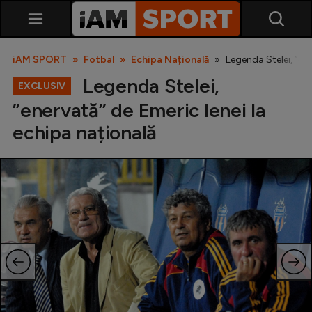
iAM SPORT
Fotbal
Echipa Națională
Legenda Stelei, ”ene
Legenda Stelei,
EXCLUSIV
”enervată” de Emeric Ienei la
echipa națională
SuperLiga
Liga 2
Cupa României
Echipa Națională
U21
Fotbal feminin