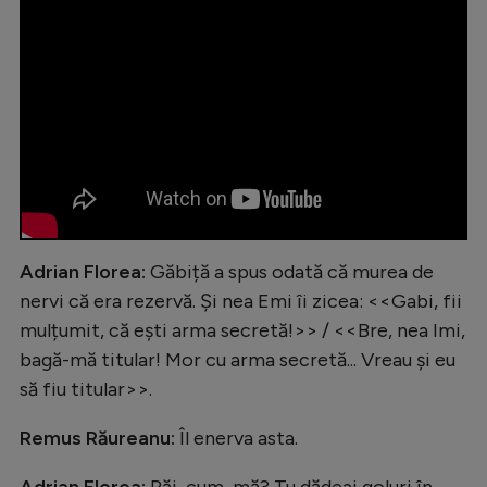
Adrian Florea:
Găbiță a spus odată că murea de
nervi că era rezervă. Și nea Emi îi zicea: <<Gabi, fii
mulțumit, că ești arma secretă!>> / <<Bre, nea Imi,
bagă-mă titular! Mor cu arma secretă... Vreau și eu
să fiu titular>>.
Remus Răureanu:
Îl enerva asta.
Adrian Florea:
Păi, cum, mă? Tu dădeai goluri în