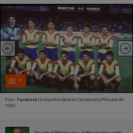
7
Foto :
Facebook
| Echipa României la Campionatul Mondial din
1990
CITEȘTE ȘI
Decebal Rădulescu a trăit spaima vieții: