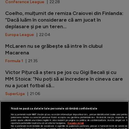
Conference League
| 22:28
Coelho, mulțumit de remiza Craiovei din Finlanda:
”Dacă luăm în considerare că am jucat în
deplasare și pe un teren...
Europa League
| 22:04
McLaren nu se grăbește să intre în clubul
Macarena
Formula 1
| 21:35
Victor Pițurcă a șters pe jos cu Gigi Becali și cu
MM Stoica: ”Nu poți să ai încredere în cineva care
nu a jucat fotbal să...
SuperLiga
| 21:06
Marca: ”Rodri i-a spus da Barcelonei!”
Nouă ne pasă ca datele tale personale să rămână confidențiale
LaLiga
| 20:37
Noi și partenerii noștri
1017
stocăm și/sau accesăm informații pe dispozitivul dvs., precum identificatorii cookie unici pentru
prelucrarea datelor cu caracter personal. Puteți accepta sau gestiona preferințele dvs. făcând clic mai jos, respectiv vă
puteți opune utilizării unui interes legitim în orice moment pe pagina cu politica de confidențialitate. Aceste alegeri vor fi
raportate partenerilor noștri și nu vă vor afecta navigarea.
Mai multe detalii
Noi si partenerii nostri (retelele de socializare si agentiile de publicitate partenere, precum si furnizorii nostri de servicii de
date analitice) prelucram date pentru a permite website-ului sa functioneze, pentru a personaliza continutul si anunturile