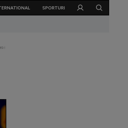
TERNATIONAL
SPORTURI
eseze ce s-a întâmplat. E un meci de fotbal"