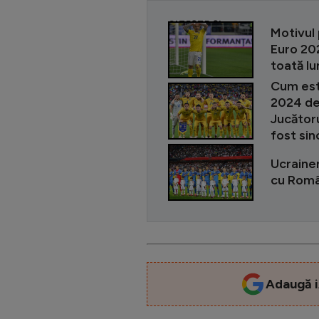
CITEȘTE ȘI
Motivul 
Euro 202
toată lu
Cum est
2024 de 
Jucătoru
fost sin
Ucrainen
cu Român
Adaugă i