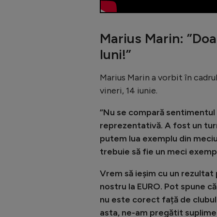
Marius Marin: ”Doar
luni!”
Marius Marin a vorbit în cadr
vineri, 14 iunie.
”Nu se compară sentimentul 
reprezentativă. A fost un tur
putem lua exemplu din meciul 
trebuie să fie un meci exemp
Vrem să ieșim cu un rezultat 
nostru la EURO. Pot spune că î
nu este corect față de clubul
asta, ne-am pregătit suplimenta