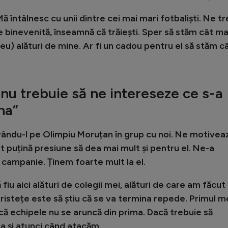
 întâlnesc cu unii dintre cei mai mari fotbaliști. Ne tr
e binevenită, înseamnă că trăiești. Sper să stăm cât ma
ul meu) alături de mine. Ar fi un cadou pentru el să stăm c
 nu trebuie să ne intereseze ce s-a
na”
vându-l pe Olimpiu Moruțan în grup cu noi. Ne motivea
mt puțină presiune să dea mai mult și pentru el. Ne-a
 campanie. Ținem foarte mult la el.
iu aici alături de colegii mei, alături de care am făcut
istețe este să știu că se va termina repede. Primul m
 că echipele nu se aruncă din prima. Dacă trebuie să
a și atunci când atacăm.