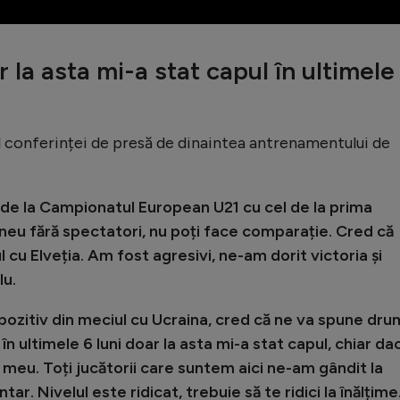
 la asta mi-a stat capul în ultimele
ul conferinței de presă de dinaintea antrenamentului de
de la Campionatul European U21 cu cel de la prima
neu fără spectatori, nu poți face comparație. Cred că
cu Elveția. Am fost agresivi, ne-am dorit victoria și
lu.
pozitiv din meciul cu Ucraina, cred că ne va spune dru
n ultimele 6 luni doar la asta mi-a stat capul, chiar da
 meu. Toți jucătorii care suntem aici ne-am gândit la
r. Nivelul este ridicat, trebuie să te ridici la înălțime