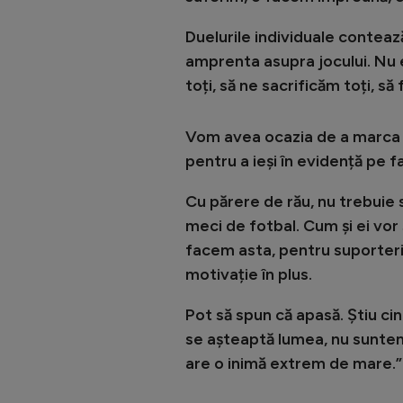
Duelurile individuale contează 
amprenta asupra jocului. Nu 
toți, să ne sacrificăm toți, să
Vom avea ocazia de a marca s
pentru a ieși în evidență pe f
Cu părere de rău, nu trebuie 
meci de fotbal. Cum și ei vor 
facem asta, pentru suporterii r
motivație în plus.
Pot să spun că apasă. Știu c
se așteaptă lumea, nu sunte
are o inimă extrem de mare.”