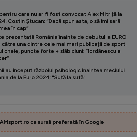
pentru care nu ar fi fost convocat Alex Mitriță la
4. Costin Ștucan: ”Dacă spun asta, o să îmi sară
mea în cap”
e prezentată România înainte de debutul la EURO
către una dintre cele mai mari publicații de sport.
l cheie, puncte forte + slăbiciuni: ”Iordănescu a
cer”
ii au început războiul psihologic înaintea meciului
ia de la Euro 2024: "Sută la sută"
AMsport.ro ca sursă preferată în Google