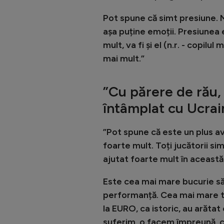
Pot spune că simt presiune. Mă
așa puține emoții. Presiunea 
mult, va fi și el (n.r. - copil
mai mult.”
”Cu părere de rău,
întâmplat cu Ucrai
”Pot spune că este un plus a
foarte mult. Toți jucătorii si
ajutat foarte mult în această
Este cea mai mare bucurie să f
performanță. Cea mai mare tr
la EURO, ca istoric, au arătat
suferim, o facem împreună, c