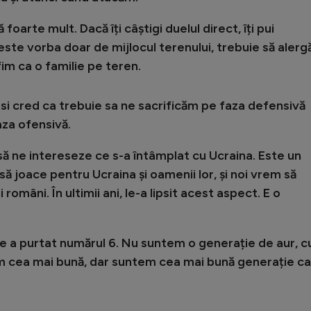
foarte mult. Dacă îți câștigi duelul direct, îți pui
este vorba doar de mijlocul terenului, trebuie să aler
 fim ca o familie pe teren.
i cred ca trebuie sa ne sacrificăm pe faza defensivă
aza ofensivă.
să ne intereseze ce s-a întâmplat cu Ucraina. Este un
să joace pentru Ucraina și oamenii lor, și noi vrem să
omâni. În ultimii ani, le-a lipsit acest aspect. E o
ine a purtat numărul 6. Nu suntem o generație de aur, 
m cea mai bună, dar suntem cea mai bună generație c