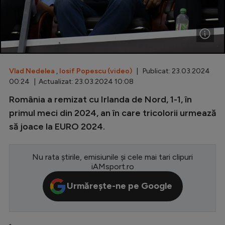
Special
Diverse
Inedit
Vlad Nedelea
,
Iosif Popescu (video)
| Publicat: 23.03.2024
Clasamente
00:24 | Actualizat: 23.03.2024 10:08
România a remizat cu Irlanda de Nord, 1-1, în
primul meci din 2024, an în care tricolorii urmează
să joace la EURO 2024.
Champions League
Europa League
Nu rata știrile, emisiunile și cele mai tari clipuri
Conference League
iAMsport.ro
CM 2026
Urmărește-ne pe Google
Premier League
LaLiga