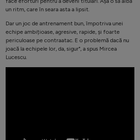
face eforturi pentru a deveni titulari. Așa o să aibă
Natație
un ritm, care în seara asta a lipsit.
Formula 1
Dar un joc de antrenament bun, împotriva unei
Gimnastică
echipe ambițioase, agresive, rapide, și foarte
periculoase pe contraatac. E o problemă dacă nu
Auto
joacă la echipele lor, da, sigur", a spus Mircea
Rugby
Lucescu.
Ciclism
Alte sporturi
JO 2024
JO 2026