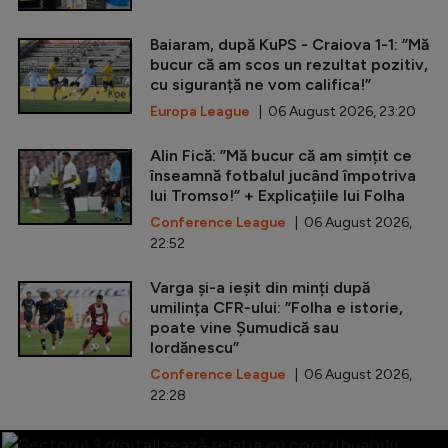
Baiaram, după KuPS - Craiova 1-1: ”Mă
bucur că am scos un rezultat pozitiv,
cu siguranță ne vom califica!”
Europa League
| 06 August 2026, 23:20
Alin Fică: ”Mă bucur că am simțit ce
înseamnă fotbalul jucând împotriva
lui Tromso!” + Explicațiile lui Folha
Conference League
| 06 August 2026,
22:52
Varga și-a ieșit din minți după
umilința CFR-ului: ”Folha e istorie,
poate vine Șumudică sau
Iordănescu”
Conference League
| 06 August 2026,
22:28