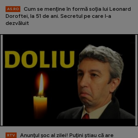
Cum se menţine în formă soţia lui Leonard
AS.RO
Doroftei, la 51 de ani. Secretul pe care l-a
dezvăluit
Anunţul şoc al zilei! Puţini ştiau că are
RTV