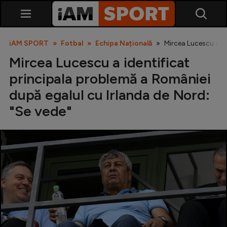
iAM SPORT
Fotbal
Echipa Națională
Mircea Lucescu a id
Mircea Lucescu a identificat
principala problemă a României
după egalul cu Irlanda de Nord:
"Se vede"
SuperLiga
Liga 2
Cupa României
Echipa Națională
U21
Fotbal feminin