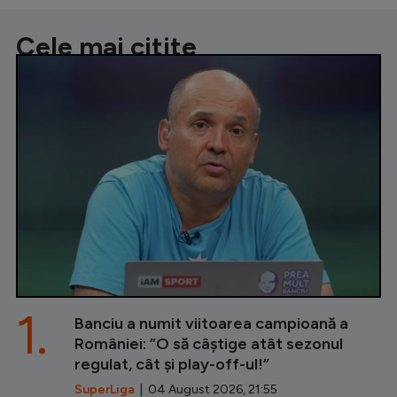
Cele mai citite
1.
Banciu a numit viitoarea campioană a
României: ”O să câștige atât sezonul
regulat, cât și play-off-ul!”
SuperLiga
| 04 August 2026, 21:55