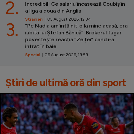
2.
Incredibil! Ce salariu încasează Coubiș în
a liga a doua din Anglia
Stranieri
| 05 August 2026, 12:34
3.
”Pe Nadia am întâlnit-o la mine acasă, era
iubita lui Ștefan Bănică”. Brokerul fugar
povestește reacția ”Zeiței” când i-a
intrat în baie
Special
| 06 August 2026, 19:59
Știri de ultimă oră din sport