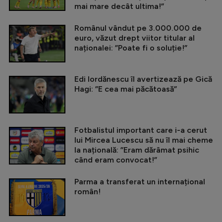
mai mare decât ultima!”
Românul vândut pe 3.000.000 de
euro, văzut drept viitor titular al
naționalei: ”Poate fi o soluție!”
Edi Iordănescu îl avertizează pe Gică
Hagi: ”E cea mai păcătoasă”
Fotbalistul important care i-a cerut
lui Mircea Lucescu să nu îl mai cheme
la națională: ”Eram dărâmat psihic
când eram convocat!”
Parma a transferat un internațional
român!