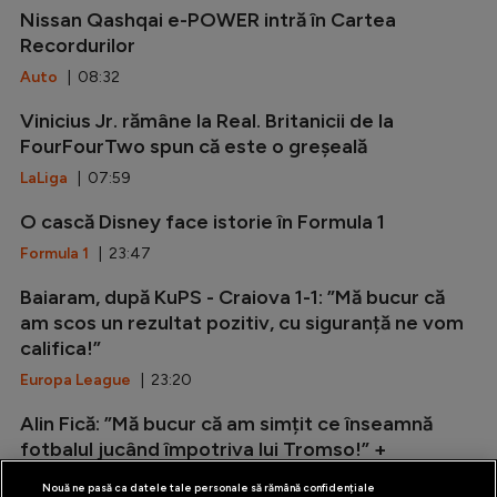
Nissan Qashqai e-POWER intră în Cartea
Recordurilor
Auto
| 08:32
Vinicius Jr. rămâne la Real. Britanicii de la
FourFourTwo spun că este o greșeală
LaLiga
| 07:59
O cască Disney face istorie în Formula 1
Formula 1
| 23:47
Baiaram, după KuPS - Craiova 1-1: ”Mă bucur că
am scos un rezultat pozitiv, cu siguranță ne vom
califica!”
Europa League
| 23:20
Alin Fică: ”Mă bucur că am simțit ce înseamnă
fotbalul jucând împotriva lui Tromso!” +
Explicațiile lui Folha
Nouă ne pasă ca datele tale personale să rămână confidențiale