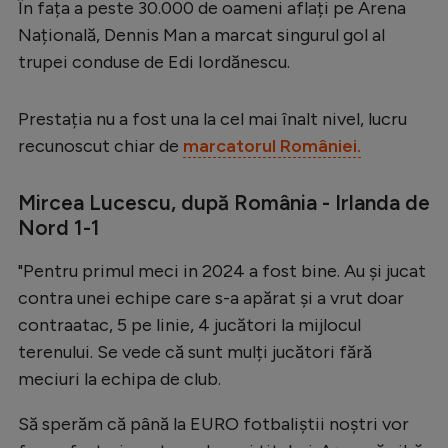
În fața a peste 30.000 de oameni aflați pe Arena
Serie A
Națională, Dennis Man a marcat singurul gol al
trupei conduse de Edi Iordănescu.
Bundesliga
Ligue 1
Prestația nu a fost una la cel mai înalt nivel, lucru
Campionate
recunoscut chiar de
marcatorul României.
Starurile fotbalului
Mircea Lucescu, după România - Irlanda de
EURO 2024
Nord 1-1
Stranieri
"Pentru primul meci in 2024 a fost bine. Au și jucat
Clasamente
contra unei echipe care s-a apărat și a vrut doar
contraatac, 5 pe linie, 4 jucători la mijlocul
terenului. Se vede că sunt mulți jucători fără
meciuri la echipa de club.
Tenis
Să sperăm că până la EURO fotbaliștii noștri vor
Handbal