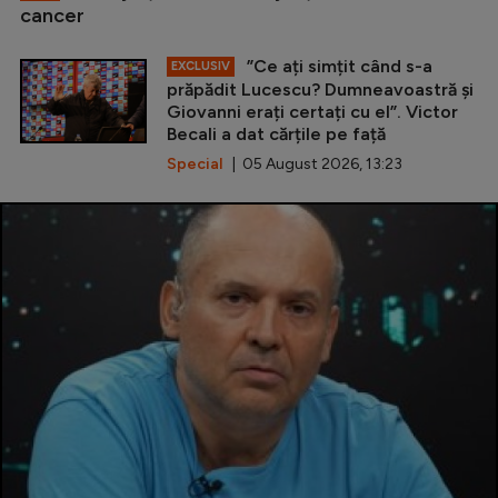
cancer
”Ce ați simțit când s-a
EXCLUSIV
prăpădit Lucescu? Dumneavoastră și
Giovanni erați certați cu el”. Victor
Becali a dat cărțile pe față
Special
| 05 August 2026, 13:23