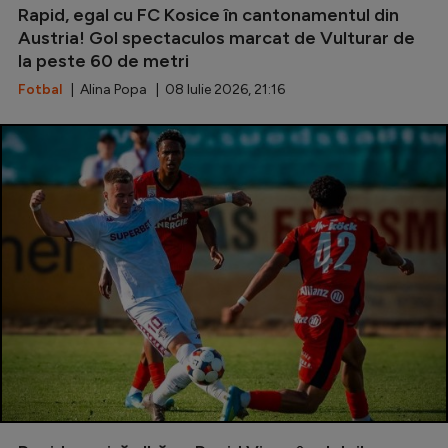
Rapid, egal cu FC Kosice în cantonamentul din
Natație
Austria! Gol spectaculos marcat de Vulturar de
Formula 1
la peste 60 de metri
Fotbal
| Alina Popa | 08 Iulie 2026, 21:16
Gimnastică
Auto
Rugby
Ciclism
Alte sporturi
JO 2024
JO 2026