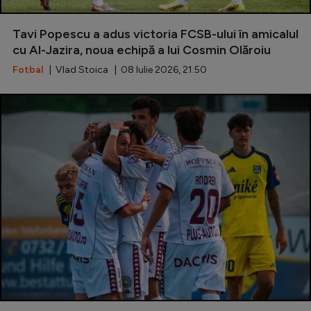
Serie A
Tavi Popescu a adus victoria FCSB-ului în amicalul
Bundesliga
cu Al-Jazira, noua echipă a lui Cosmin Olăroiu
Ligue 1
Fotbal
| Vlad Stoica | 08 Iulie 2026, 21:50
Campionate
Starurile fotbalului
EURO 2024
Stranieri
Clasamente
Tenis
Handbal