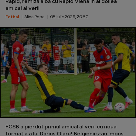
Intră în cont
Rapid, remiză albă cu Rapid Viena în al doilea
amical al verii
Creează cont
Fotbal
| Alina Popa | 05 Iulie 2026, 20:50
FCSB a pierdut primul amical al verii cu noua
formația a lui Darius Olaru! Belgienii s-au impus