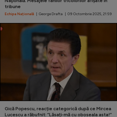
Naţională. Mesajele fanilor tricolorilor afişate în
tribune
Echipa Națională
| George Drafta | 09 Octombrie 2025, 21:59
Gică Popescu, reacție categorică după ce Mircea
Lucescu a răbufnit: ”Lăsați-mă cu oboseala asta!”