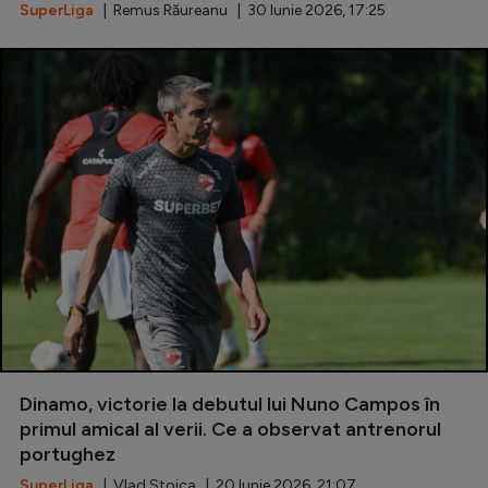
SuperLiga
| Remus Răureanu | 30 Iunie 2026, 17:25
Dinamo, victorie la debutul lui Nuno Campos în
primul amical al verii. Ce a observat antrenorul
portughez
SuperLiga
| Vlad Stoica | 20 Iunie 2026, 21:07