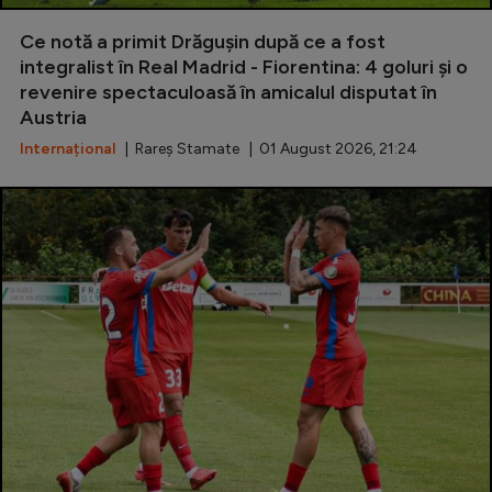
Special
Ce notă a primit Drăgușin după ce a fost
integralist în Real Madrid - Fiorentina: 4 goluri și o
Diverse
revenire spectaculoasă în amicalul disputat în
Austria
Inedit
Internațional
| Rareș Stamate | 01 August 2026, 21:24
Clasamente
Champions League
Europa League
Conference League
CM 2026
Premier League
LaLiga