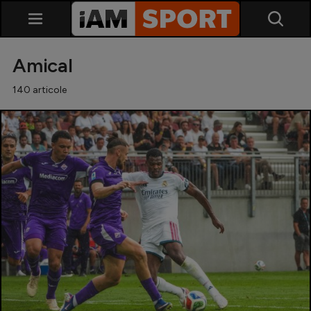
Amical
140 articole
SuperLiga
Liga 2
Cupa României
Echipa Națională
U21
Fotbal feminin