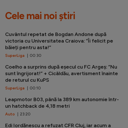
Cele mai noi știri
Cuvântul repetat de Bogdan Andone după
victoria cu Universitatea Craiova: ”Îi felicit pe
băieți pentru asta!”
SuperLiga
| 00:30
Coelho a surprins după eșecul cu FC Argeș: ”Nu
sunt îngrijorat!” + Cicâldău, avertisment înainte
de returul cu KuPS
SuperLiga
| 00:10
Leapmotor B03, până la 389 km autonomie într-
un hatchback de 4,18 metri
Auto
| 23:20
Edi Iordănescu a refuzat CFR Cluj, iar acum a