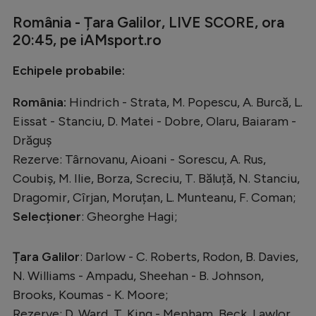
România - Țara Galilor, LIVE SCORE, ora
20:45, pe iAMsport.ro
Echipele probabile:
România:
Hindrich - Strata, M. Popescu, A. Burcă, L.
Eissat - Stanciu, D. Matei - Dobre, Olaru, Baiaram -
Drăguș
Rezerve: Târnovanu, Aioani - Sorescu, A. Rus,
Coubiș, M. Ilie, Borza, Screciu, T. Băluță, N. Stanciu,
Dragomir, Cîrjan, Moruțan, L. Munteanu, F. Coman;
Selecționer
: Gheorghe Hagi;
Țara Galilor
: Darlow - C. Roberts, Rodon, B. Davies,
N. Williams - Ampadu, Sheehan - B. Johnson,
Brooks, Koumas - K. Moore;
Rezerve: D. Ward, T. King - Mepham, Beck, Lawlor,