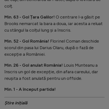
Intră în cont
colț.
Creează cont
Min. 63 - Gol Țara Galilor!
O centrare l-a găsit pe
Brooks nemarcat la bara a doua, iar acesta a reluat
cu stângul la colțul lung și a înscris.
Min. 52 - Gol România!
Florinel Coman deschide
scorul din pasa lui Darius Olaru, după o fază de
excepție a României.
Min. 26 - Gol anulat România!
Louis Munteanu a
înscris un gol de excepție, din afara careului, dar
reușita a fost anulată pentru un offside.
Min. 1 - A început partida!
Știre inițială