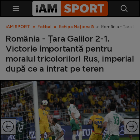
iAM SPORT
Fotbal
Echipa Națională
România - Țara Galil
România - Țara Galilor 2-1.
Victorie importantă pentru
moralul tricolorilor! Rus, imperial
după ce a intrat pe teren
SuperLiga
Liga 2
Cupa României
Echipa Națională
U21
Fotbal feminin