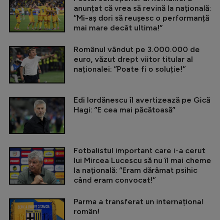
anunțat că vrea să revină la națională:
”Mi-aș dori să reușesc o performanță
mai mare decât ultima!”
Românul vândut pe 3.000.000 de
euro, văzut drept viitor titular al
naționalei: ”Poate fi o soluție!”
Edi Iordănescu îl avertizează pe Gică
Hagi: ”E cea mai păcătoasă”
Fotbalistul important care i-a cerut
lui Mircea Lucescu să nu îl mai cheme
la națională: ”Eram dărâmat psihic
când eram convocat!”
Parma a transferat un internațional
român!