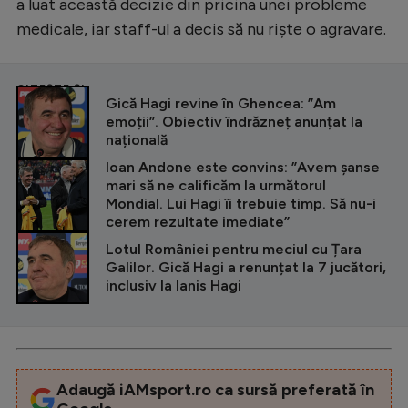
a luat această decizie din pricina unei probleme
medicale, iar staff-ul a decis să nu riște o agravare.
CITEȘTE ȘI
Gică Hagi revine în Ghencea: ”Am
emoții”. Obiectiv îndrăzneț anunțat la
națională
Ioan Andone este convins: ”Avem șanse
mari să ne calificăm la următorul
Mondial. Lui Hagi îi trebuie timp. Să nu-i
cerem rezultate imediate”
Lotul României pentru meciul cu Țara
Galilor. Gică Hagi a renunțat la 7 jucători,
inclusiv la Ianis Hagi
Adaugă iAMsport.ro ca sursă preferată în