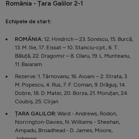
România - Țara Galilor 2-1
Serie A
Bundesliga
Echipele de start:
Ligue 1
ROMÂNIA:
12. Hindrich – 23. Sorescu, 15. Burcă,
Campionate
13. M. Ilie, 17. Eissat – 10. Stanciu-cpt., 6. T.
Starurile fotbalului
Băluță, 22. Dragomir – 8. Olaru, 19. L. Munteanu,
11. Baiaram.
EURO 2024
Rezerve: 1. Târnovanu, 16. Aioani – 2. Strata, 3.
Stranieri
M. Popescu, 4. Rus, 7. F. Coman, 9. Drăguș, 14.
Clasamente
Dobre, 18. D. Matei, 20. Borza, 21. Moruțan, 24.
Coubiș, 25. Cîrjan
ȚARA GALILOR:
Ward - Andrews, Rodon,
Norrington-Davies, N. Williams - Sheehan,
Tenis
Ampadu, Broadhead - D. James, Moore,
Handbal
Johnson