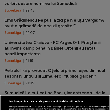
vorbit despre numirea lui Șumudică
SuperLiga
| 22:45
Emil Grădinescu l-a pus la zid pe Neluțu Varga: ”A
avut o grămadă de decizii greșite!”
SuperLiga
| 22:07
Universitatea Craiova - FC Argeș 0-1. Piteștenii
au învins campioana în Bănie! Oltenii au ratat
ocazii importante
SuperLiga
| 21:15
Petrolul i-a provocat Oțelului primul eșec din noul
sezon! Nlundulu și Zima, eroii ”lupilor galbeni”
SuperLiga
| 21:05
Șumudică l-a criticat pe Baciu, iar antrenorul de la
FCSB i-a oferit replica
Nouă ne pasă ca datele tale personale să rămână confidențiale
SuperLiga
| 20:54
Noi și partenerii noștri
1019
stocăm și/sau accesăm informații pe dispozitivul dvs., precum identificatorii cookie unici pentru
prelucrarea datelor cu caracter personal. Puteți accepta sau gestiona preferințele dvs. făcând clic mai jos, respectiv vă