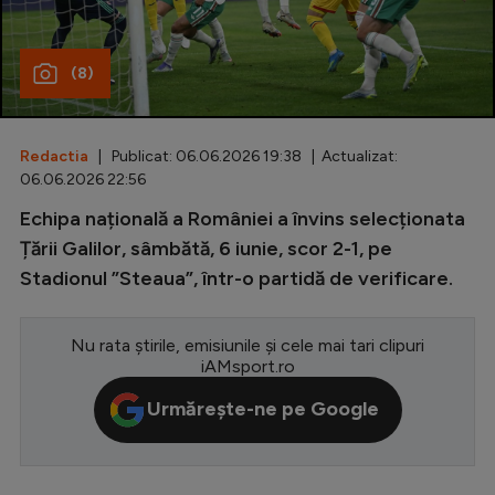
Special
(8)
Diverse
Inedit
Redactia
| Publicat: 06.06.2026 19:38 | Actualizat:
Clasamente
06.06.2026 22:56
Echipa națională a României a învins selecționata
Țării Galilor, sâmbătă, 6 iunie, scor 2-1, pe
Stadionul ”Steaua”, într-o partidă de verificare.
Champions League
Europa League
Nu rata știrile, emisiunile și cele mai tari clipuri
Conference League
iAMsport.ro
CM 2026
Urmărește-ne pe Google
Premier League
LaLiga