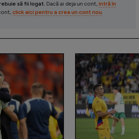
buie să fii logat.
Dacă ai deja un cont,
intră în
 cont,
click aici pentru a crea un cont nou
.