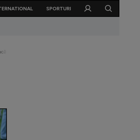
TERNATIONAL
SPORTURI
încă evoluează în Superligă: ”A fost o supărare. M-a surprins cel 