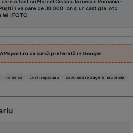
care a fost cu Marcel Ciolacu la meciul România -
 Puști în valoare de 38.000 ron și un câștig la loto
 lei | FOTO
AMsport.ro ca sursă preferată în Google
romania
cristi sapunaru
sapunaru retragere nationala
riu