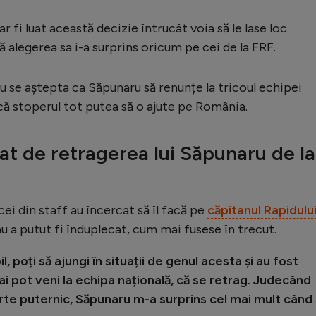
r fi luat această decizie întrucât voia să le lase loc
să alegerea sa i-a surprins oricum pe cei de la FRF.
u se aștepta ca Săpunaru să renunțe la tricoul echipei
că stoperul tot putea să o ajute pe România.
at de retragerea lui Săpunaru de la
ei din staff au încercat să îl facă pe
căpitanul Rapidulu
u a putut fi înduplecat, cum mai fusese în trecut.
, poți să ajungi în situații de genul acesta și au fost
ai pot veni la echipa națională, că se retrag. Judecând
rte puternic, Săpunaru m-a surprins cel mai mult când 