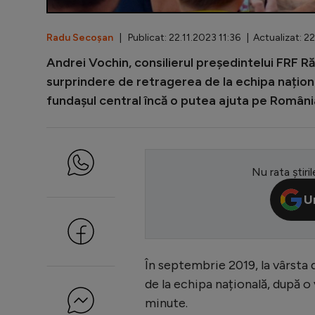
Radu Secoșan
| Publicat: 22.11.2023 11:36 | Actualizat: 22
Andrei Vochin, consilierul președintelui FRF R
surprindere de retragerea de la echipa național
fundașul central încă o putea ajuta pe Români
Nu rata știril
U
În septembrie 2019, la vârsta 
de la echipa națională, după o 
minute.