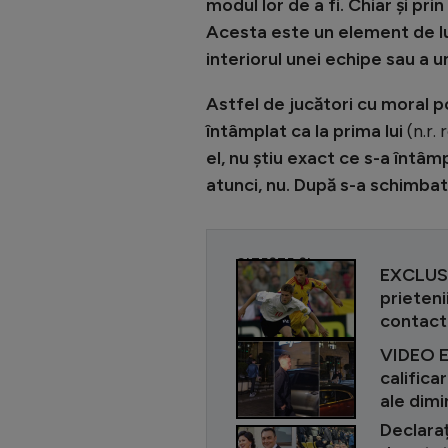
modul lor de a fi. Chiar și pr
Acesta este un element de lua
interiorul unei echipe sau a u
Astfel de jucători cu moral poz
întâmplat ca la prima lui
(n.r.
el, nu știu exact ce s-a întâm
atunci, nu. După s-a schimbat
CITEȘTE ȘI
EXCLUSIV
prietenii
contact 
VIDEO EX
califica
ale dimi
Declaraț