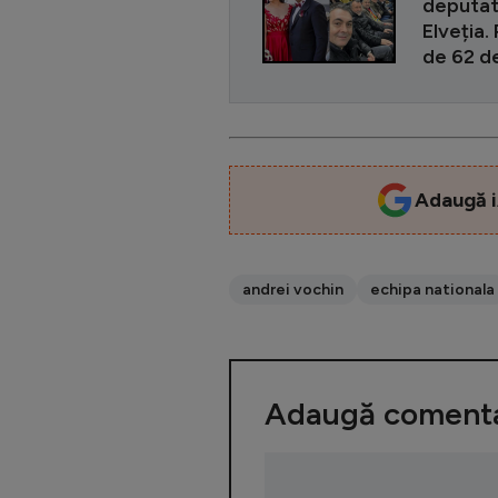
deputat 
Elveția.
de 62 de
Adaugă i
andrei vochin
echipa nationala
Adaugă comenta