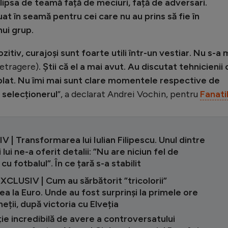
in lipsa de teamă față de meciuri, față de adversari.
t în seamă pentru cei care nu au prins să fie în
nui grup.
itiv, curajoși sunt foarte utili într-un vestiar. Nu s-a 
 retragere)
. Știi că el a mai avut. Au discutat tehnicienii 
plat.
Nu îmi mai sunt clare momentele respective de
 selecționerul
”, a declarat Andrei Vochin, pentru
Fanati
 | Transformarea lui Iulian Filipescu. Unul dintre
 lui ne-a oferit detalii: ”Nu are niciun fel de
cu fotbalul”. În ce țară s-a stabilit
CLUSIV | Cum au sărbătorit ”tricolorii”
rea la Euro. Unde au fost surprinși la primele ore
neții, după victoria cu Elveția
ie incredibilă de avere a controversatului