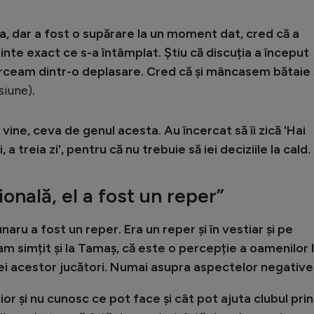
, dar a fost o supărare la un moment dat, cred că a
minte exact ce s-a întâmplat. Știu că discuția a început
orceam dintr-o deplasare. Cred că și mâncasem bătaie 
nsiune)
.
 vine, ceva de genul acesta. Au încercat să îi zică 'Hai
 a treia zi', pentru că nu trebuie să iei deciziile la cald.
onală, el a fost un reper”
aru a fost un reper. Era un reper și în vestiar și pe
am simțit și la Tamaș, că este o percepție a oamenilor 
i acestor jucători. Numai asupra aspectelor negative
ior și nu cunosc ce pot face și cât pot ajuta clubul prin