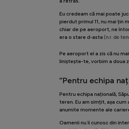
a retras.
Eu credeam că mai poate juca
pierdut primul 11, nu mai țin 
chiar de pe aeroport, ne înt
era o stare d-asta
(n.r. de te
Pe aeroport el a zis că nu mai
liniștește-te, vorbim a doua zi,
”Pentru echipa nați
Pentru echipa națională, Săpun
teren. Eu am simțit, așa cum 
anumite momente ale cariere
Oamenii nu îi cunosc din inter