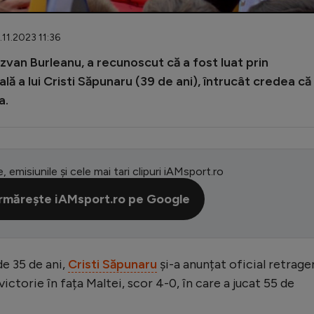
.11.2023 11:36
ăzvan Burleanu, a recunoscut că a fost luat prin
ă a lui Cristi Săpunaru (39 de ani), întrucât credea că
a.
e, emisiunile și cele mai tari clipuri iAMsport.ro
rmărește iAMsport.ro pe Google
de 35 de ani,
Cristi Săpunaru
și-a anunțat oficial retrage
victorie în fața Maltei, scor 4-0, în care a jucat 55 de