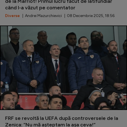
Intră în cont
de la Marriot! Primul lucru făcut de latifundiar
când l-a văzut pe comentator
Creează cont
Diverse
| Andrei Mazurchievici | 08 Decembrie 2025, 18:56
FRF se revoltă la UEFA după controversele de la
Zenica: ”Nu mă așteptam la așa ceva!”