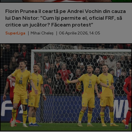
Special
Florin Prunea îl ceartă pe Andrei Vochin din cauza
lui Dan Nistor: ”Cum își permite el, oficial FRF, să
Diverse
critice un jucător? Făceam protest”
Inedit
SuperLiga
| Mihai Cheleș | 06 Aprilie 2026, 14:05
Clasamente
Champions League
Europa League
Conference League
CM 2026
Premier League
LaLiga