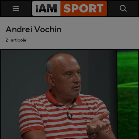
Andrei Vochin
21 articole
SuperLiga
Liga 2
Cupa României
Echipa Națională
U21
Fotbal feminin