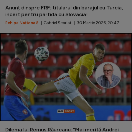
Anunț dinspre FRF: titularul din barajul cu Turcia,
Serie A
incert pentru partida cu Slovacia!
Bundesliga
Echipa Națională
| Gabriel Scarlat | 30 Martie 2026, 20:47
Ligue 1
Campionate
Starurile fotbalului
EURO 2024
Stranieri
Clasamente
Tenis
Handbal
Dilema lui Remus Răureanu: ”Mai merită Andrei