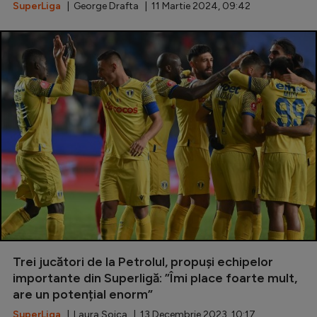
SuperLiga
| George Drafta | 11 Martie 2024, 09:42
Trei jucători de la Petrolul, propuși echipelor
importante din Superligă: ”Îmi place foarte mult,
are un potențial enorm”
SuperLiga
| Laura Șoica | 13 Decembrie 2023, 10:17