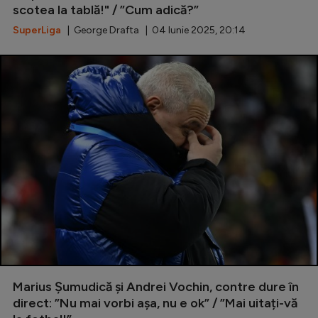
scotea la tablă!" / ”Cum adică?”
SuperLiga
| George Drafta | 04 Iunie 2025, 20:14
Marius Șumudică și Andrei Vochin, contre dure în
direct: ”Nu mai vorbi așa, nu e ok” / ”Mai uitați-vă