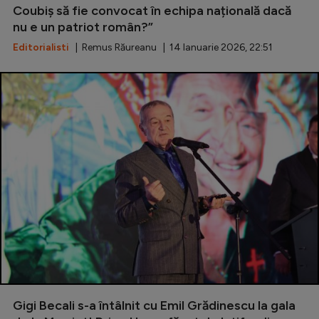
Coubiș să fie convocat în echipa națională dacă
Natație
nu e un patriot român?”
Formula 1
Editorialisti
| Remus Răureanu | 14 Ianuarie 2026, 22:51
Gimnastică
Auto
Rugby
Ciclism
Alte sporturi
JO 2024
JO 2026
Gigi Becali s-a întâlnit cu Emil Grădinescu la gala