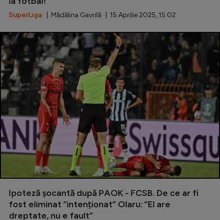
la fotbal!”
SuperLiga
| Mădălina Gavrilă | 15 Aprilie 2025, 15:02
Ipoteză șocantă după PAOK - FCSB. De ce ar fi
fost eliminat ”intenționat” Olaru: ”El are
dreptate, nu e fault”