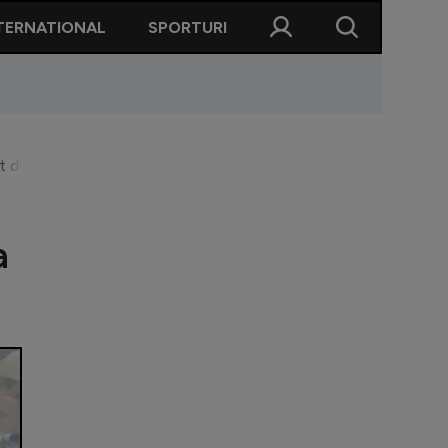
TERNATIONAL
SPORTURI
iat după ce s-au retras de pe teren la meciul cu România: ”Așa a
a