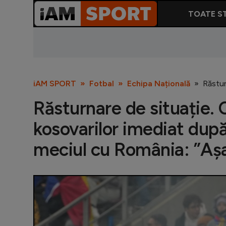
TOATE ST
iAM SPORT
Fotbal
Echipa Națională
Răstur
Răsturnare de situație. 
kosovarilor imediat după
meciul cu România: ”Aș