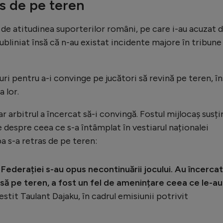
as de pe teren
s de atitudinea suporterilor români, pe care i-au acuzat 
subliniat însă că n-au existat incidente majore în tribune
uri pentru a-i convinge pe jucători să revină pe teren, î
a lor.
r arbitrul a încercat să-i convingă. Fostul mijlocaș susți
e despre ceea ce s-a întâmplat în vestiarul naționalei
 s-a retras de pe teren:
 Federației s-au opus necontinuării jocului. Au încercat
iasă pe teren, a fost un fel de amenințare ceea ce le-au
estit Taulant Dajaku, în cadrul emisiunii potrivit