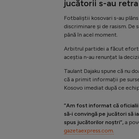
jucătorii s-au retr
Fotbaliștii kosovari s-au plân
discriminare și de rasism. De 
până în acel moment.
Arbitrul partidei a făcut efort
aceștia n-au renunțat la decizi
Taulant Dajaku spune că nu doa
că a primit informații pe surs
Kosovo imediat după ce echipa
”Am fost informat că oficialii
să-i convingă pe jucători să 
spus jucătorilor noștri”,
a pov
gazetaexpress.com.