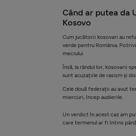
Când ar putea da 
Kosovo
Cum jucătorii kosovari au refu
verde pentru România. Potrivit
meciului.
Însă, la rândul lor, kosovarii s
sunt acuzațiile de rasism și di
Cele două federații au avut ter
miercuri, încep audierile.
Un verdict în acest caz am put
care termenul ar fi întins pân