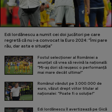
Edi Iordănescu a numit cei doi jucători pe care
regretă că nu i-a convocat la Euro 2024: ”Îmi pare
rău, dar asta e situația”
Fostul selecționer al României a
anunțat că vrea să revină la națională:
”Mi-aș dori să reușesc o performanță
mai mare decât ultima!”
Românul vândut pe 3.000.000 de
euro, văzut drept viitor titular al
naționalei: ”Poate fi o soluție!”
Edi Iordănescu îl avertizează pe Gică