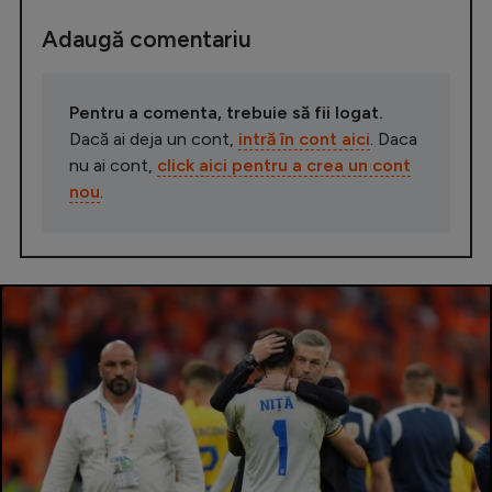
Adaugă comentariu
Pentru a comenta, trebuie să fii logat.
Dacă ai deja un cont,
intră în cont aici
. Daca
nu ai cont,
click aici pentru a crea un cont
nou
.