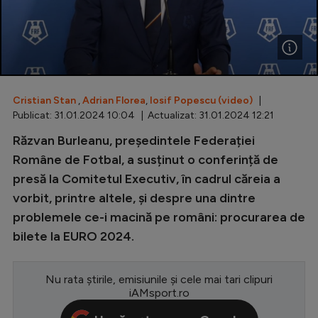
Special
Diverse
Inedit
Cristian Stan
,
Adrian Florea
,
Iosif Popescu (video)
|
Clasamente
Publicat: 31.01.2024 10:04 | Actualizat: 31.01.2024 12:21
Răzvan Burleanu, președintele Federației
Române de Fotbal, a susținut o conferință de
presă la Comitetul Executiv, în cadrul căreia a
Champions League
vorbit, printre altele, și despre una dintre
Europa League
problemele ce-i macină pe români: procurarea de
Conference League
bilete la EURO 2024.
CM 2026
Nu rata știrile, emisiunile și cele mai tari clipuri
Premier League
iAMsport.ro
LaLiga