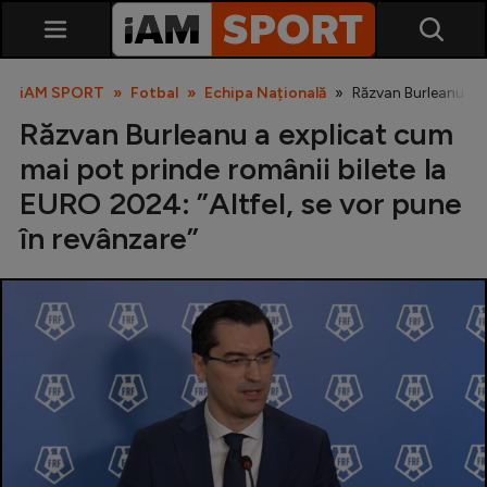
iAM SPORT
Fotbal
Echipa Națională
Răzvan Burleanu a e
Răzvan Burleanu a explicat cum
mai pot prinde românii bilete la
EURO 2024: ”Altfel, se vor pune
în revânzare”
SuperLiga
Liga 2
Cupa României
Echipa Națională
U21
Fotbal feminin