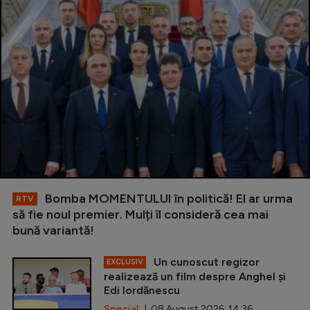
Bomba MOMENTULUI în politică! El ar urma
RTV
să fie noul premier. Mulți îl consideră cea mai
bună variantă!
Un cunoscut regizor
EXCLUSIV
realizează un film despre Anghel și
Edi Iordănescu
Special
| 08 August 2026, 14:36