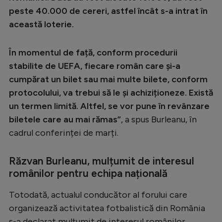
Natație
peste 40.000 de cereri, astfel încât s-a intrat în
această loterie.
Formula 1
Gimnastică
În momentul de față, conform procedurii
Auto
stabilite de UEFA, fiecare român care și-a
cumpărat un bilet sau mai multe bilete, conform
Rugby
protocolului, va trebui să le și achiziționeze. Există
Ciclism
un termen limită. Altfel, se vor pune în revânzare
biletele care au mai rămas”
, a spus Burleanu, în
Alte sporturi
cadrul conferinței de marți.
JO 2024
JO 2026
Răzvan Burleanu, mulțumit de interesul
românilor pentru echipa națională
Totodată, actualul conducător al forului care
organizează activitatea fotbalistică din România
s-a declarat mulțumit de interesul românilor