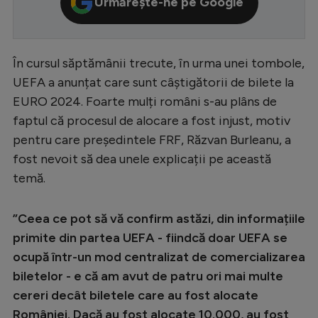
Urmărește-ne pe Google
Serie A
Bundesliga
În cursul săptămânii trecute, în urma unei tombole,
Ligue 1
UEFA a anunțat care sunt câștigătorii de bilete la
Campionate
EURO 2024. Foarte mulți români s-au plâns de
faptul că procesul de alocare a fost injust, motiv
Starurile fotbalului
pentru care președintele FRF, Răzvan Burleanu, a
EURO 2024
fost nevoit să dea unele explicații pe această
temă.
Stranieri
Clasamente
”Ceea ce pot să vă confirm astăzi, din informațiile
primite din partea UEFA - fiindcă doar UEFA se
ocupă într-un mod centralizat de comercializarea
biletelor - e că am avut de patru ori mai multe
Tenis
cereri decât biletele care au fost alocate
Handbal
României. Dacă au fost alocate 10.000, au fost