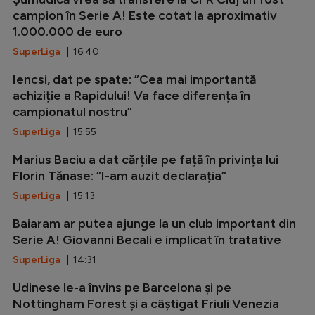
campion în Serie A! Este cotat la aproximativ
1.000.000 de euro
SuperLiga
| 16:40
Iencsi, dat pe spate: ”Cea mai importantă
achiziție a Rapidului! Va face diferența în
campionatul nostru”
SuperLiga
| 15:55
Marius Baciu a dat cărțile pe față în privința lui
Florin Tănase: ”I-am auzit declarația”
SuperLiga
| 15:13
Baiaram ar putea ajunge la un club important din
Serie A! Giovanni Becali e implicat în tratative
SuperLiga
| 14:31
Udinese le-a învins pe Barcelona și pe
Nottingham Forest și a câștigat Friuli Venezia