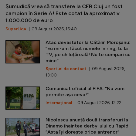
Șumudică vrea să transfere la CFR Cluj un fost
campion în Serie A! Este cotat la aproximativ
1.000.000 de euro
SuperLiga
| 09 August 2026, 16:40
Atac devastator la Cătălin Moroșanu:
”Eu mi-am făcut numele în ring, tu la
TV, pe chiloțăreală! Nu te compari cu
mine”
Sporturi de contact
| 09 August 2026,
13:00
Comunicat oficial al FIFA: ”Nu vom
permite așa ceva!”
Internațional
| 09 August 2026, 12:22
Nicolescu anunță două transferuri la
Dinamo înaintea derby-ului cu Rapid:
”Asta își dorește orice antrenor”