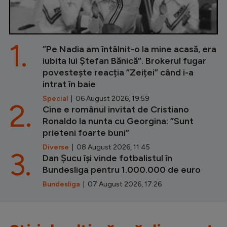
1.
”Pe Nadia am întâlnit-o la mine acasă, era
iubita lui Ștefan Bănică”. Brokerul fugar
povestește reacția ”Zeiței” când i-a
intrat în baie
Special
| 06 August 2026, 19:59
2.
Cine e românul invitat de Cristiano
Ronaldo la nunta cu Georgina: ”Sunt
prieteni foarte buni”
Diverse
| 08 August 2026, 11:45
3.
Dan Șucu își vinde fotbalistul în
Bundesliga pentru 1.000.000 de euro
Bundesliga
| 07 August 2026, 17:26