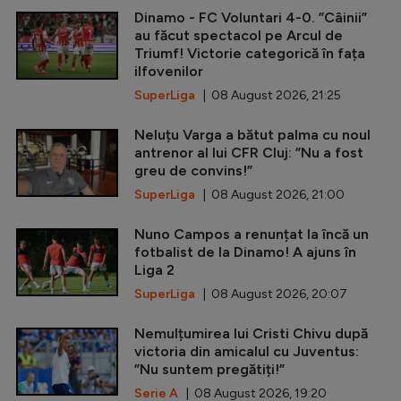
Dinamo - FC Voluntari 4-0. ”Câinii”
au făcut spectacol pe Arcul de
Triumf! Victorie categorică în fața
ilfovenilor
SuperLiga
| 08 August 2026, 21:25
Neluțu Varga a bătut palma cu noul
antrenor al lui CFR Cluj: ”Nu a fost
greu de convins!”
SuperLiga
| 08 August 2026, 21:00
Nuno Campos a renunțat la încă un
fotbalist de la Dinamo! A ajuns în
Liga 2
SuperLiga
| 08 August 2026, 20:07
Nemulțumirea lui Cristi Chivu după
victoria din amicalul cu Juventus:
”Nu suntem pregătiți!”
Serie A
| 08 August 2026, 19:20