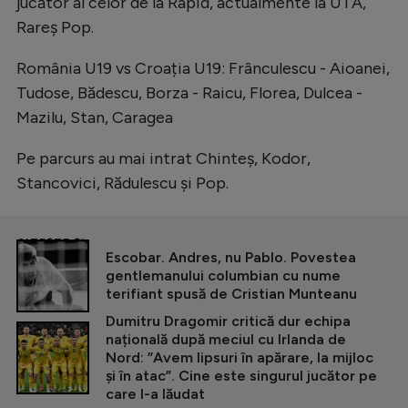
jucător al celor de la Rapid, actualmente la UTA,
Natație
Rareș Pop.
Formula 1
România U19 vs Croația U19: Frânculescu - Aioanei,
Gimnastică
Tudose, Bădescu, Borza - Raicu, Florea, Dulcea -
Mazilu, Stan, Caragea
Auto
Rugby
Pe parcurs au mai intrat Chinteș, Kodor,
Stancovici, Rădulescu și Pop.
Ciclism
Alte sporturi
CITEȘTE ȘI
JO 2024
Escobar. Andres, nu Pablo. Povestea
gentlemanului columbian cu nume
JO 2026
terifiant spusă de Cristian Munteanu
Dumitru Dragomir critică dur echipa
națională după meciul cu Irlanda de
Nord: ”Avem lipsuri în apărare, la mijloc
şi în atac”. Cine este singurul jucător pe
care l-a lăudat