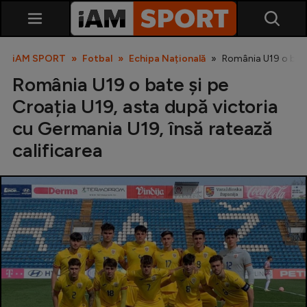
iAM SPORT
Fotbal
Echipa Națională
România U19 o bate 
România U19 o bate și pe
Croația U19, asta după victoria
cu Germania U19, însă ratează
calificarea
SuperLiga
Liga 2
Cupa României
Echipa Națională
U21
Fotbal feminin