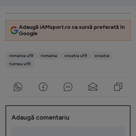
Intră în cont
Creează cont
Adaugă iAMsport.ro ca sursă preferată în
Google
romania u19
romania
croatia u19
croatia
turneu u19
Adaugă comentariu