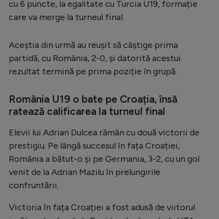
cu 6 puncte, la egalitate cu Turcia U19, formație
Serie A
care va merge la turneul final.
Bundesliga
Aceștia din urmă au reușit să câștige prima
Ligue 1
partidă, cu România, 2-0, și datorită acestui
Campionate
rezultat termină pe prima poziție în grupă.
Starurile fotbalului
România U19 o bate pe Croația, însă
EURO 2024
ratează calificarea la turneul final
Stranieri
Elevii lui Adrian Dulcea rămân cu două victorii de
Clasamente
prestigiu. Pe lângă succesul în fața Croației,
România a bătut-o și pe Germania, 3-2, cu un gol
venit de la Adrian Mazilu în prelungirile
confruntării.
Tenis
Victoria în fața Croației a fost adusă de viitorul
Handbal