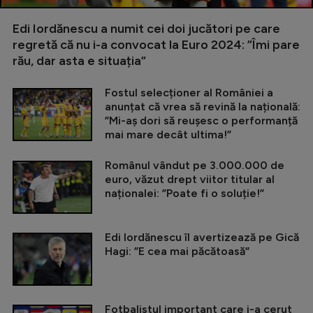
Edi Iordănescu a numit cei doi jucători pe care
regretă că nu i-a convocat la Euro 2024: ”Îmi pare
rău, dar asta e situația”
Fostul selecționer al României a
anunțat că vrea să revină la națională:
”Mi-aș dori să reușesc o performanță
mai mare decât ultima!”
Românul vândut pe 3.000.000 de
euro, văzut drept viitor titular al
naționalei: ”Poate fi o soluție!”
Edi Iordănescu îl avertizează pe Gică
Hagi: ”E cea mai păcătoasă”
Fotbalistul important care i-a cerut