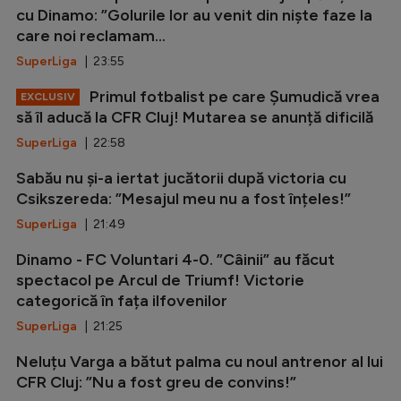
cu Dinamo: ”Golurile lor au venit din niște faze la
care noi reclamam...
SuperLiga
| 23:55
Primul fotbalist pe care Șumudică vrea
EXCLUSIV
să îl aducă la CFR Cluj! Mutarea se anunță dificilă
SuperLiga
| 22:58
Sabău nu și-a iertat jucătorii după victoria cu
Csikszereda: ”Mesajul meu nu a fost înțeles!”
SuperLiga
| 21:49
Dinamo - FC Voluntari 4-0. ”Câinii” au făcut
spectacol pe Arcul de Triumf! Victorie
categorică în fața ilfovenilor
SuperLiga
| 21:25
Neluțu Varga a bătut palma cu noul antrenor al lui
CFR Cluj: ”Nu a fost greu de convins!”