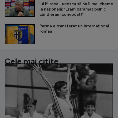
lui Mircea Lucescu să nu îl mai cheme
la națională: ”Eram dărâmat psihic
când eram convocat!”
Parma a transferat un internațional
român!
Cele mai citite