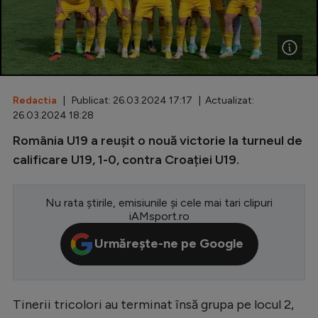
Special
Diverse
Inedit
Redactia
| Publicat: 26.03.2024 17:17 | Actualizat:
Clasamente
26.03.2024 18:28
România U19 a reușit o nouă victorie la turneul de
calificare U19, 1-0, contra Croației U19.
Champions League
Nu rata știrile, emisiunile și cele mai tari clipuri
Europa League
iAMsport.ro
Conference League
Urmărește-ne pe Google
CM 2026
Premier League
Tinerii tricolori au terminat însă grupa pe locul 2,
LaLiga