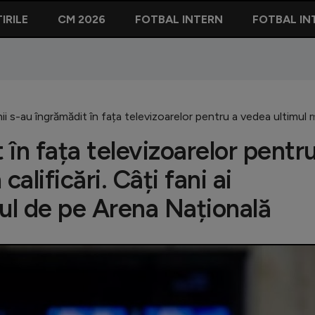
IRILE
CM 2026
FOTBAL INTERN
FOTBAL IN
i s-au îngrămădit în fața televizoarelor pentru a vedea ultimul mec
în fața televizoarelor pentr
alificări. Câți fani ai
elul de pe Arena Națională