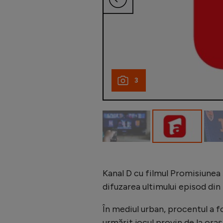
3
Kanal D cu filmul Promisiunea 
difuzarea ultimului episod din 
În mediul urban, procentul a f
urmărit jocul provin de la oraș