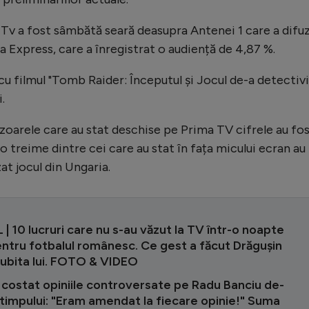
 Tv a fost sâmbătă seară deasupra Antenei 1 care a difu
 Express, care a înregistrat o audiență de 4,87 %.
 filmul "Tomb Raider: Începutul şi Jocul de-a detectivii
.
zoarele care au stat deschise pe Prima TV cifrele au fo
o treime dintre cei care au stat în fața micului ecran au
at jocul din Ungaria.
| 10 lucruri care nu s-au văzut la TV într-o noapte
entru fotbalul românesc. Ce gest a făcut Drăgușin
iubita lui. FOTO & VIDEO
 costat opiniile controversate pe Radu Banciu de-
 timpului: "Eram amendat la fiecare opinie!" Suma