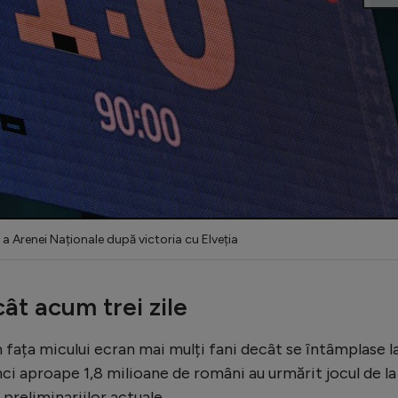
ă a Arenei Naționale după victoria cu Elveția
ât acum trei zile
n fața micului ecran mai mulți fani decât se întâmplase l
unci aproape 1,8 milioane de români au urmărit jocul de la
preliminariilor actuale.