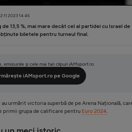
22.11.2023 14:45
g de 13,5 %, mai mare decât cel al partidei cu Israel de
ținute biletele pentru turneul final.
e, emisiunile și cele mai tari clipuri iAMsport.ro
rmărește iAMsport.ro pe Google
 au urmărit victoria superbă de pe Arena Națională, care
ne primii grupa de calificare pentru
Euro 2024
.
u un meci istoric