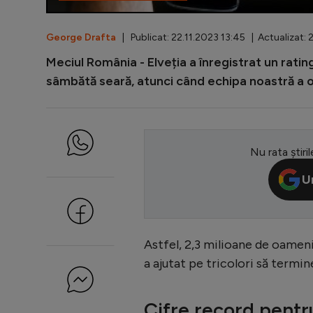
George Drafta
| Publicat: 22.11.2023 13:45 | Actualizat: 
Meciul România - Elveția a înregistrat un ratin
sâmbătă seară, atunci când echipa noastră a ob
Nu rata știril
U
Astfel, 2,3 milioane de oameni
a ajutat pe tricolori să termi
Cifre record pentr