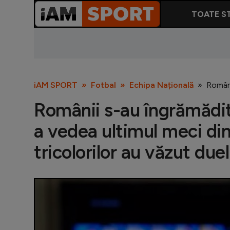
TOATE ST
iAM SPORT
Fotbal
Echipa Națională
Români
Românii s-au îngrămădit 
a vedea ultimul meci din c
tricolorilor au văzut du