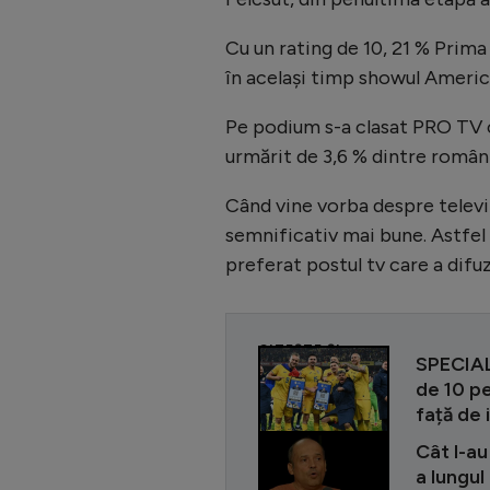
Cu un rating de 10, 21 % Prima
în același timp showul America
Pe podium s-a clasat PRO TV cu
urmărit de 3,6 % dintre români
Când vine vorba despre televi
semnificativ mai bune. Astfel 
preferat postul tv care a difuz
CITEȘTE ȘI
SPECIAL 
de 10 p
față de 
Cât l-au
a lungul