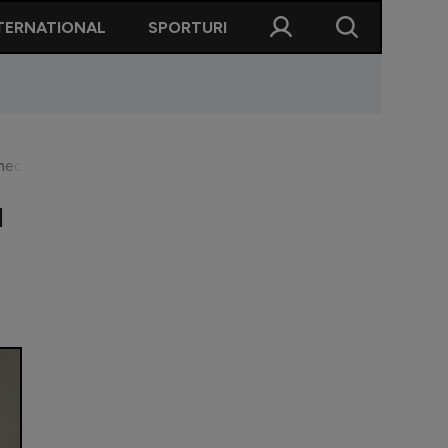
TERNATIONAL
SPORTURI
i din calificări. Câți fani ai tricolorilor au văzut duelul de pe 
u