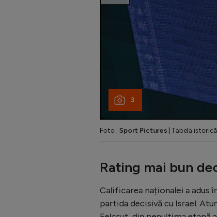
3
Foto :
Sport Pictures
| Tabela istoric
Rating mai bun dec
Calificarea naționalei a adus î
partida decisivă cu Israel. At
Felcsut, din penultima etapă a 