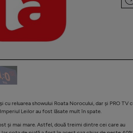
şi cu reluarea showului Roata Norocului, dar și PRO TV c
Imperiul Leilor au fost lăsate mult în spate.
ost și mai mare. Astfel, două treimi dintre cei care au
. Iar cota de piaţă a fost în acest caz chiar de peste 40%