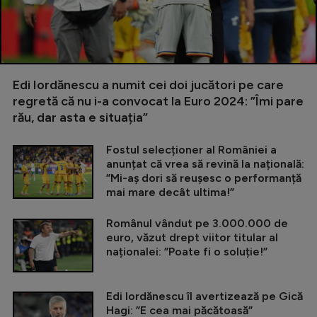
Edi Iordănescu a numit cei doi jucători pe care
regretă că nu i-a convocat la Euro 2024: ”Îmi pare
rău, dar asta e situația”
Fostul selecționer al României a
anunțat că vrea să revină la națională:
”Mi-aș dori să reușesc o performanță
mai mare decât ultima!”
Românul vândut pe 3.000.000 de
euro, văzut drept viitor titular al
naționalei: ”Poate fi o soluție!”
Edi Iordănescu îl avertizează pe Gică
Hagi: ”E cea mai păcătoasă”