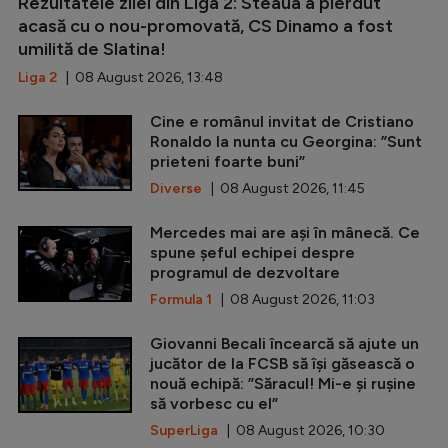
Rezultatele zilei din Liga 2: Steaua a pierdut
acasă cu o nou-promovată, CS Dinamo a fost
umilită de Slatina!
Liga 2
| 08 August 2026, 13:48
Cine e românul invitat de Cristiano
Ronaldo la nunta cu Georgina: ”Sunt
prieteni foarte buni”
Diverse
| 08 August 2026, 11:45
Mercedes mai are ași în mânecă. Ce
spune șeful echipei despre
programul de dezvoltare
Formula 1
| 08 August 2026, 11:03
Giovanni Becali încearcă să ajute un
jucător de la FCSB să își găsească o
nouă echipă: ”Săracul! Mi-e și rușine
să vorbesc cu el”
SuperLiga
| 08 August 2026, 10:30