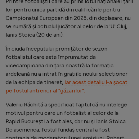
Printre fotbaliștii care au prins lotul naționalei țării
Natație
lor pentru unica partidă din calificările pentru
Campionatul European din 2025, din deplasare, nu
Formula 1
se numără și actualul jucător al celor de la 'U' Cluj,
Gimnastică
Ianis Stoica (20 de ani).
Auto
În ciuda începutului promițător de sezon,
Rugby
fotbalistul care este împrumutat de
Ciclism
vicecampioana din țara noastră la formația
ardeleană nu a intrat în grațiile noului selecționer
Alte sporturi
de la echipa de tineret,
iar acest detaliu l-a șocat
JO 2024
pe fostul antrenor al ”găzarilor”.
JO 2026
Valeriu Răchită a specificat faptul că nu înțelege
motivul pentru care un fotbalist al celor de la
Rapid București a fost ales, dar nu și Ianis Stoica.
De asemenea, fostul fundaș central a fost
contrazis de moderatorul unei emisiuni, Robert