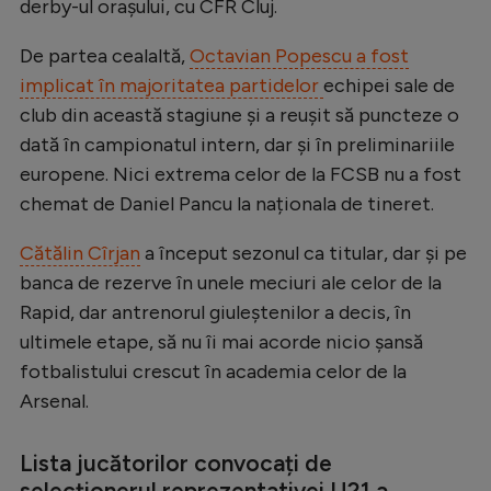
derby-ul orașului, cu CFR Cluj.
De partea cealaltă,
Octavian Popescu a fost
implicat în majoritatea partidelor
echipei sale de
club din această stagiune și a reușit să puncteze o
dată în campionatul intern, dar și în preliminariile
europene. Nici extrema celor de la FCSB nu a fost
chemat de Daniel Pancu la naționala de tineret.
Cătălin Cîrjan
a început sezonul ca titular, dar și pe
banca de rezerve în unele meciuri ale celor de la
Rapid, dar antrenorul giuleștenilor a decis, în
ultimele etape, să nu îi mai acorde nicio șansă
fotbalistului crescut în academia celor de la
Arsenal.
Lista jucătorilor convocați de
selecționerul reprezentativei U21 a