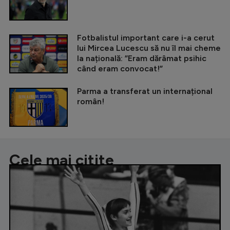
Fotbalistul important care i-a cerut
lui Mircea Lucescu să nu îl mai cheme
la națională: ”Eram dărâmat psihic
când eram convocat!”
Parma a transferat un internațional
român!
Cele mai citite