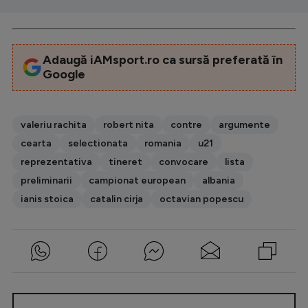
Adaugă iAMsport.ro ca sursă preferată în
Google
valeriu rachita
robert nita
contre
argumente
cearta
selectionata
romania
u21
reprezentativa
tineret
convocare
lista
preliminarii
campionat european
albania
ianis stoica
catalin cirja
octavian popescu