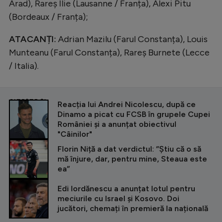
Arad), Rareș Ilie (Lausanne / Franța), Alexi Pitu
(Bordeaux / Franța);
ATACANȚI:
Adrian Mazilu (Farul Constanța), Louis
Munteanu (Farul Constanța), Rareș Burnete (Lecce
/ Italia).
CITEȘTE ȘI
Reacția lui Andrei Nicolescu, după ce
Dinamo a picat cu FCSB în grupele Cupei
României și a anunțat obiectivul
"Câinilor"
Florin Niță a dat verdictul: ”Știu că o să
mă înjure, dar, pentru mine, Steaua este
ea”
Edi Iordănescu a anunțat lotul pentru
meciurile cu Israel și Kosovo. Doi
jucători, chemați în premieră la națională