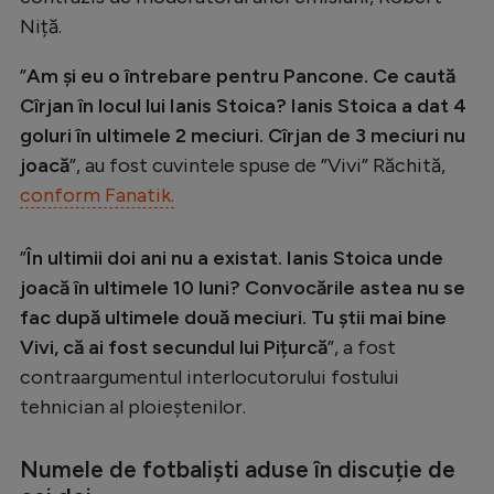
Intră în cont
Niță.
Creează cont
”
Am și eu o întrebare pentru Pancone. Ce caută
Cîrjan în locul lui Ianis Stoica? Ianis Stoica a dat 4
goluri în ultimele 2 meciuri. Cîrjan de 3 meciuri nu
joacă
”, au fost cuvintele spuse de ”Vivi” Răchită,
conform Fanatik.
”
În ultimii doi ani nu a existat. Ianis Stoica unde
joacă în ultimele 10 luni? Convocările astea nu se
fac după ultimele două meciuri. Tu știi mai bine
Vivi, că ai fost secundul lui Pițurcă
”, a fost
contraargumentul interlocutorului fostului
tehnician al ploieștenilor.
Numele de fotbaliști aduse în discuție de