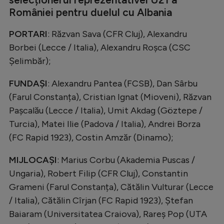
României pentru duelul cu Albania
PORTARI
: Răzvan Sava (CFR Cluj), Alexandru
Borbei (Lecce / Italia), Alexandru Roșca (CSC
Șelimbăr);
FUNDAȘI
: Alexandru Pantea (FCSB), Dan Sârbu
(Farul Constanța), Cristian Ignat (Mioveni), Răzvan
Pașcalău (Lecce / Italia), Umit Akdag (Göztepe /
Turcia), Matei Ilie (Padova / Italia), Andrei Borza
(FC Rapid 1923), Costin Amzăr (Dinamo);
MIJLOCAȘI
: Marius Corbu (Akademia Puscas /
Ungaria), Robert Filip (CFR Cluj), Constantin
Grameni (Farul Constanța), Cătălin Vulturar (Lecce
/ Italia), Cătălin Cîrjan (FC Rapid 1923), Ștefan
Baiaram (Universitatea Craiova), Rareș Pop (UTA