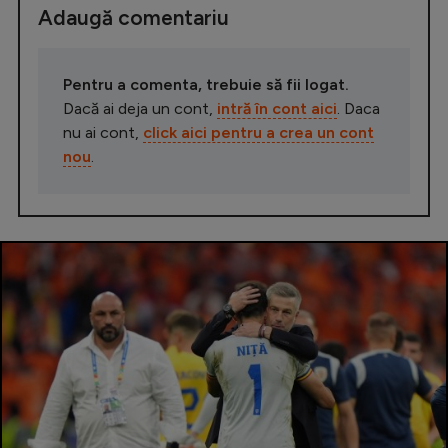
Adaugă comentariu
Pentru a comenta, trebuie să fii logat.
Dacă ai deja un cont,
intră în cont aici
. Daca
nu ai cont,
click aici pentru a crea un cont
nou
.