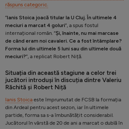
răspuns categoric.
”
Ianis Stoica joacă titular la U Cluj. În ultimele 4
meciuri a marcat 4 goluri
”, a spus fostul
internațional român. ”
Și, înainte, nu mai marcase
de când eram noi cavaleri. Ce a fost întâmplare?
Forma lui din ultimele 5 luni sau din ultimele două
meciuri?
”, a replicat Robert Niță.
Situația din această stagiune a celor trei
jucători introduși în discuția dintre Valeriu
Răchită și Robert Niță
Ianis Stoica
este împrumutat de FCSB la formația
din Ardeal pentru acest sezon, iar în ultimele
partide, forma sa s-a îmbunătățit considerabil.
Jucătorul în vârstă de 20 de ani a marcat o dublă în