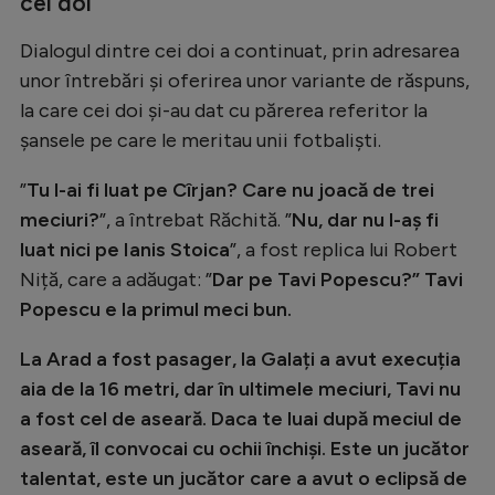
cei doi
Dialogul dintre cei doi a continuat, prin adresarea
unor întrebări și oferirea unor variante de răspuns,
la care cei doi și-au dat cu părerea referitor la
șansele pe care le meritau unii fotbaliști.
”
Tu l-ai fi luat pe Cîrjan? Care nu joacă de trei
meciuri?
”, a întrebat Răchită. ”
Nu, dar nu l-aș fi
luat nici pe Ianis Stoica
”, a fost replica lui Robert
Niță, care a adăugat: ”
Dar pe Tavi Popescu?” Tavi
Popescu e la primul meci bun.
La Arad a fost pasager, la Galați a avut execuția
aia de la 16 metri, dar în ultimele meciuri, Tavi nu
a fost cel de aseară. Daca te luai după meciul de
aseară, îl convocai cu ochii închiși. Este un jucător
talentat, este un jucător care a avut o eclipsă de