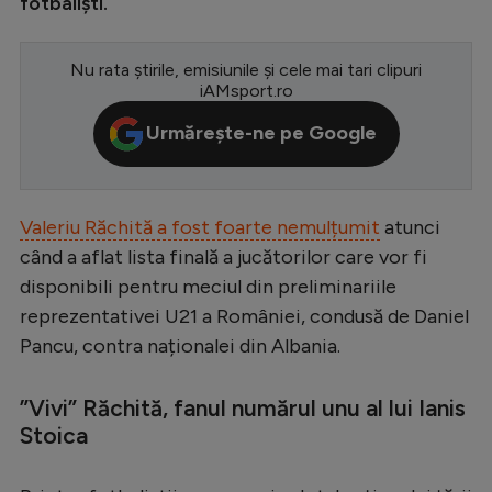
fotbaliști.
Serie A
Nu rata știrile, emisiunile și cele mai tari clipuri
Bundesliga
iAMsport.ro
Ligue 1
Urmărește-ne pe Google
Campionate
Starurile fotbalului
Valeriu Răchită a fost foarte nemulțumit
atunci
EURO 2024
când a aflat lista finală a jucătorilor care vor fi
Stranieri
disponibili pentru meciul din preliminariile
reprezentativei U21 a României, condusă de Daniel
Clasamente
Pancu, contra naționalei din Albania.
”Vivi” Răchită, fanul numărul unu al lui Ianis
Stoica
Tenis
Handbal