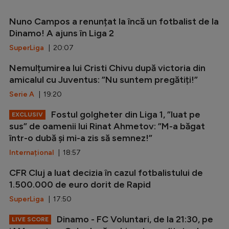
Nuno Campos a renunțat la încă un fotbalist de la
Dinamo! A ajuns în Liga 2
SuperLiga
| 20:07
Nemulțumirea lui Cristi Chivu după victoria din
amicalul cu Juventus: ”Nu suntem pregătiți!”
Serie A
| 19:20
Fostul golgheter din Liga 1, ”luat pe
EXCLUSIV
sus” de oamenii lui Rinat Ahmetov: ”M-a băgat
într-o dubă și mi-a zis să semnez!”
Internațional
| 18:57
CFR Cluj a luat decizia în cazul fotbalistului de
1.500.000 de euro dorit de Rapid
SuperLiga
| 17:50
Dinamo - FC Voluntari, de la 21:30, pe
LIVE SCORE