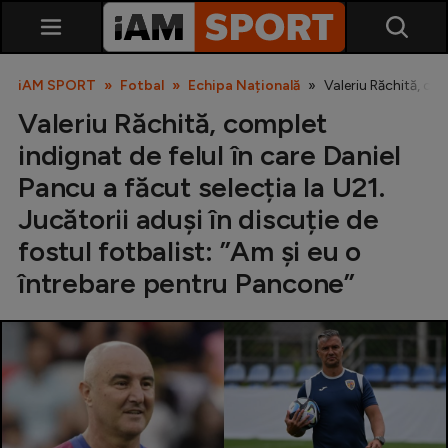
iAM SPORT
Fotbal
Echipa Națională
Valeriu Răchită, com
Valeriu Răchită, complet
indignat de felul în care Daniel
Pancu a făcut selecția la U21.
Jucătorii aduși în discuție de
fostul fotbalist: ”Am și eu o
SuperLiga
întrebare pentru Pancone”
Liga 2
Cupa României
Echipa Națională
U21
Fotbal feminin