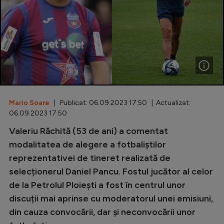
Special
Diverse
Inedit
Clasamente
Mario Soare
| Publicat: 06.09.2023 17:50 | Actualizat:
06.09.2023 17:50
Champions League
Valeriu Răchită (53 de ani) a comentat
modalitatea de alegere a fotbaliștilor
Europa League
reprezentativei de tineret realizată de
Conference League
selecționerul Daniel Pancu. Fostul jucător al celor
CM 2026
de la Petrolul Ploiești a fost în centrul unor
discuții mai aprinse cu moderatorul unei emisiuni,
Premier League
din cauza convocării, dar și neconvocării unor
LaLiga