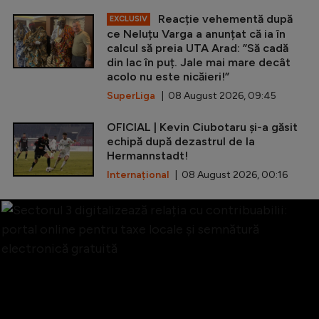
Reacție vehementă după
EXCLUSIV
ce Neluțu Varga a anunțat că ia în
calcul să preia UTA Arad: ”Să cadă
din lac în puț. Jale mai mare decât
acolo nu este nicăieri!”
SuperLiga
| 08 August 2026, 09:45
OFICIAL | Kevin Ciubotaru și-a găsit
echipă după dezastrul de la
Hermannstadt!
Internațional
| 08 August 2026, 00:16