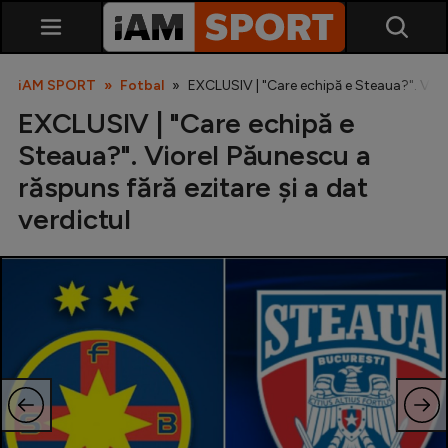
iAM SPORT
Fotbal
EXCLUSIV | "Care echipă e Steaua?". Viore
EXCLUSIV | "Care echipă e
Steaua?". Viorel Păunescu a
răspuns fără ezitare și a dat
verdictul
SuperLiga
Liga 2
Cupa României
Echipa Națională
U21
Fotbal feminin