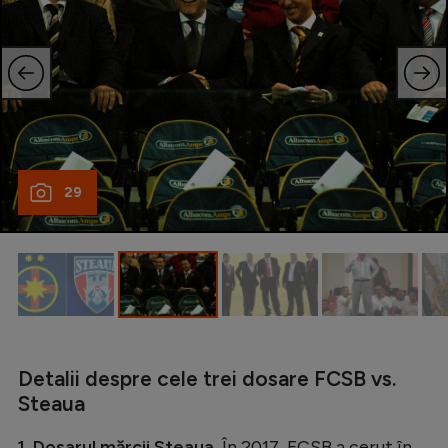
Intră în cont
Creează cont
29
Detalii despre cele trei dosare FCSB vs.
Steaua
1. Dosarul mărcii Steaua.
În 2017, FCSB a cerut în