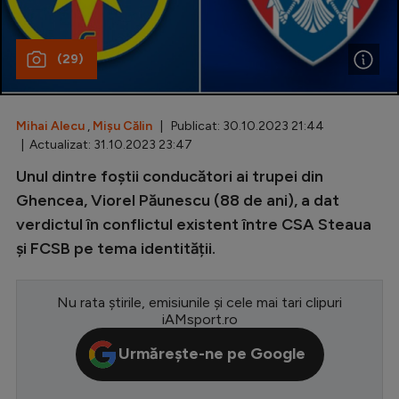
Special
(29)
Diverse
Inedit
Mihai Alecu
,
Mișu Călin
| Publicat: 30.10.2023 21:44
Clasamente
| Actualizat: 31.10.2023 23:47
Unul dintre foștii conducători ai trupei din
Ghencea, Viorel Păunescu (88 de ani), a dat
verdictul în conflictul existent între CSA Steaua
Champions League
și FCSB pe tema identității.
Europa League
Conference League
Nu rata știrile, emisiunile și cele mai tari clipuri
iAMsport.ro
CM 2026
Urmărește-ne pe Google
Premier League
LaLiga