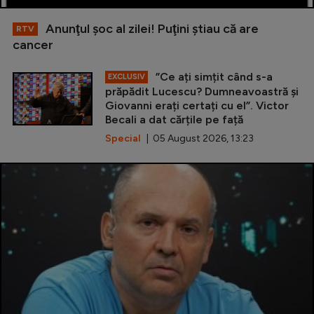
Anunţul şoc al zilei! Puţini ştiau că are
RTV
cancer
”Ce ați simțit când s-a
EXCLUSIV
prăpădit Lucescu? Dumneavoastră și
Giovanni erați certați cu el”. Victor
Becali a dat cărțile pe față
Special
| 05 August 2026, 13:23