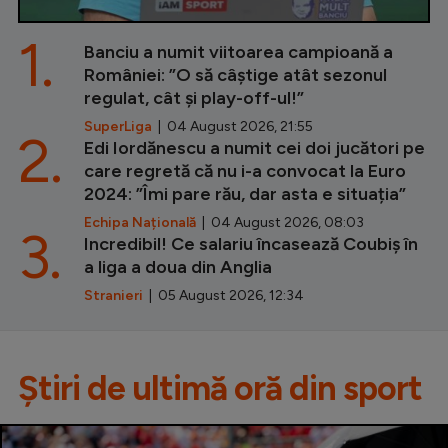
1.
Banciu a numit viitoarea campioană a
României: ”O să câștige atât sezonul
regulat, cât și play-off-ul!”
SuperLiga
| 04 August 2026, 21:55
2.
Edi Iordănescu a numit cei doi jucători pe
care regretă că nu i-a convocat la Euro
2024: ”Îmi pare rău, dar asta e situația”
Echipa Națională
| 04 August 2026, 08:03
3.
Incredibil! Ce salariu încasează Coubiș în
a liga a doua din Anglia
Stranieri
| 05 August 2026, 12:34
Știri de ultimă oră din sport