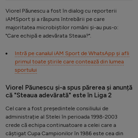
Serie A
Viorel Păunescu a fost în dialog cu reporterii
iAMSport și a răspuns întrebării pe care
Bundesliga
majoritatea microbiștilor români și-au pus-o:
Ligue 1
"Care echipă e adevărata Steaua?".
Campionate
Intră pe canalul iAM Sport de WhatsApp și afli
Starurile fotbalului
primul toate știrile care contează din lumea
EURO 2024
sportului
Stranieri
Viorel Păunescu și-a spus părerea și anunță
Clasamente
că "Steaua adevărată" este în Liga 2
Cel care a fost președintele consiliului de
administrație al Stelei în perioada 1998-2003
Tenis
crede că echipa continuatoare a celei care a
Handbal
câștigat Cupa Campionilor în 1986 este cea din