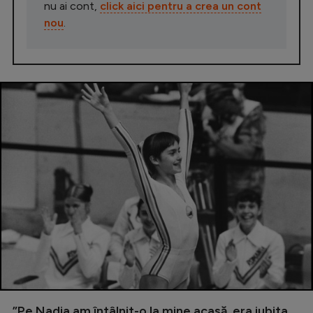
nu ai cont,
click aici pentru a crea un cont
nou
.
”Pe Nadia am întâlnit-o la mine acasă, era iubita