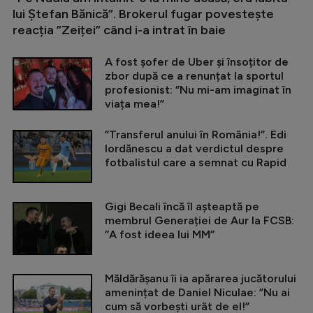
lui Ștefan Bănică”. Brokerul fugar povestește
reacția ”Zeiței” când i-a intrat în baie
A fost șofer de Uber și însoțitor de
zbor după ce a renunțat la sportul
profesionist: ”Nu mi-am imaginat în
viața mea!”
”Transferul anului în România!”. Edi
Iordănescu a dat verdictul despre
fotbalistul care a semnat cu Rapid
Gigi Becali încă îl așteaptă pe
membrul Generației de Aur la FCSB:
”A fost ideea lui MM”
Măldărășanu îi ia apărarea jucătorului
amenințat de Daniel Niculae: ”Nu ai
cum să vorbești urât de el!”