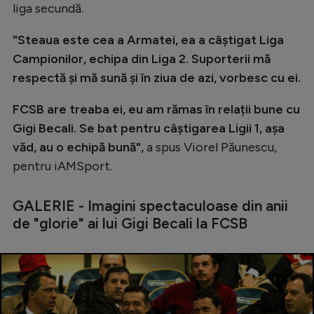
liga secundă.
Natație
"Steaua este cea a Armatei, ea a câștigat Liga
Formula 1
Campionilor, echipa din Liga 2. Suporterii mă
Gimnastică
respectă și mă sună și în ziua de azi, vorbesc cu ei.
Auto
FCSB are treaba ei, eu am rămas în relații bune cu
Rugby
Gigi Becali. Se bat pentru câștigarea Ligii 1, așa
Ciclism
văd, au o echipă bună",
a spus Viorel Păunescu,
pentru iAMSport.
Alte sporturi
JO 2024
GALERIE - Imagini spectaculoase din anii
de "glorie" ai lui Gigi Becali la FCSB
JO 2026