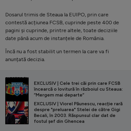
Dosarul trimis de Steaua la EUIPO, prin care
contestă acțiunea FCSB, cuprinde peste 400 de
pagini și cuprinde, printre altele, toate deciziile
date pânâ acum de instanțele de România.
Încă nu a fost stabilit un termen la care va fi
anunțată decizia.
CITEȘTE ȘI
EXCLUSIV | Cele trei căi prin care FCSB
încearcă o lovitură în războiul cu Steaua:
”Mergem mai departe”
EXCLUSIV | Viorel Păunescu, reacție rară
despre "preluarea" Stelei de către Gigi
Becali, în 2003. Răspunsul clar dat de
fostul șef din Ghencea