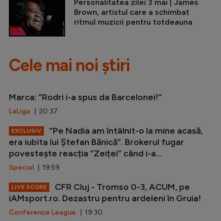
Personalitatea zilei 3 mai | James
Brown, artistul care a schimbat
ritmul muzicii pentru totdeauna
Cele mai noi știri
Marca: ”Rodri i-a spus da Barcelonei!”
LaLiga
| 20:37
”Pe Nadia am întâlnit-o la mine acasă,
EXCLUSIV
era iubita lui Ștefan Bănică”. Brokerul fugar
povestește reacția ”Zeiței” când i-a...
Special
| 19:59
CFR Cluj - Tromso 0-3, ACUM, pe
LIVE SCORE
iAMsport.ro. Dezastru pentru ardeleni în Gruia!
Conference League
| 19:30