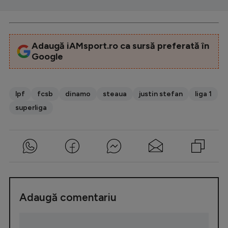
Adaugă iAMsport.ro ca sursă preferată în
Google
lpf
fcsb
dinamo
steaua
justin stefan
liga 1
superliga
Adaugă comentariu