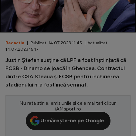
Special
Diverse
Inedit
Redactia
| Publicat: 14.07.2023 11:45 | Actualizat:
Clasamente
14.07.2023 15:17
Justin Ștefan susține că LPF a fost înștiințată că
FCSB - Dinamo se joacă în Ghencea. Contractul
dintre CSA Steaua și FCSB pentru închirierea
Champions League
stadionului n-a fost încă semnat.
Europa League
Conference League
Nu rata știrile, emisiunile și cele mai tari clipuri
iAMsport.ro
CM 2026
Urmărește-ne pe Google
Premier League
LaLiga