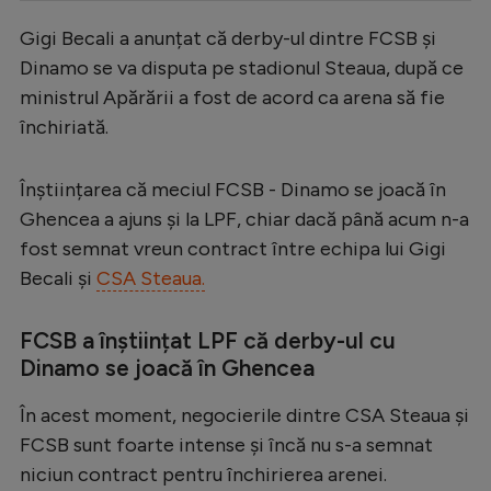
Serie A
Gigi Becali a anunțat că derby-ul dintre FCSB și
Dinamo se va disputa pe stadionul Steaua, după ce
Bundesliga
ministrul Apărării a fost de acord ca arena să fie
Ligue 1
închiriată.
Campionate
Înștiințarea că meciul FCSB - Dinamo se joacă în
Starurile fotbalului
Ghencea a ajuns și la LPF, chiar dacă până acum n-a
EURO 2024
fost semnat vreun contract între echipa lui Gigi
Stranieri
Becali și
CSA Steaua.
Clasamente
FCSB a înștiințat LPF că derby-ul cu
Dinamo se joacă în Ghencea
În acest moment, negocierile dintre CSA Steaua și
Tenis
FCSB sunt foarte intense și încă nu s-a semnat
Handbal
niciun contract pentru închirierea arenei.