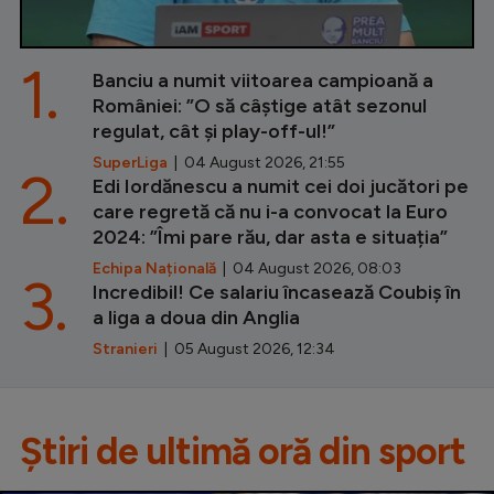
1.
Banciu a numit viitoarea campioană a
României: ”O să câștige atât sezonul
regulat, cât și play-off-ul!”
SuperLiga
| 04 August 2026, 21:55
2.
Edi Iordănescu a numit cei doi jucători pe
care regretă că nu i-a convocat la Euro
2024: ”Îmi pare rău, dar asta e situația”
Echipa Națională
| 04 August 2026, 08:03
3.
Incredibil! Ce salariu încasează Coubiș în
a liga a doua din Anglia
Stranieri
| 05 August 2026, 12:34
Știri de ultimă oră din sport