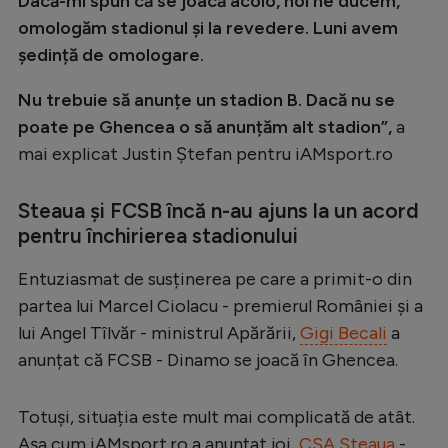
Dacă-mi spun că se joacă acolo, noi ne ducem,
omologăm stadionul și la revedere. Luni avem
ședință de omologare.
Nu trebuie să anunțe un stadion B. Dacă nu se
poate pe Ghencea o să anunțăm alt stadion”,
a
mai explicat Justin Ștefan pentru iAMsport.ro
Steaua și FCSB încă n-au ajuns la un acord
pentru închirierea stadionului
Entuziasmat de susținerea pe care a primit-o din
partea lui Marcel Ciolacu - premierul României și a
lui Angel Tîlvăr - ministrul Apărării,
Gigi Becali
a
anunțat că FCSB - Dinamo se joacă în Ghencea.
Totuși, situația este mult mai complicată de atât.
Așa cum iAMsport.ro a anunțat joi,
CSA Steaua
-