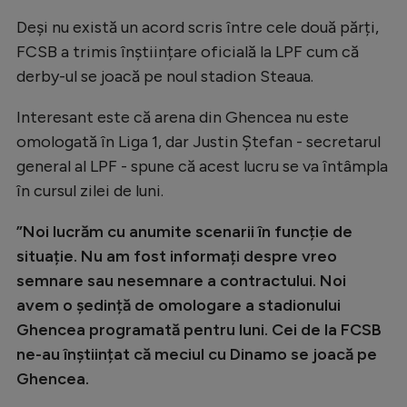
Natație
Deși nu există un acord scris între cele două părți,
FCSB a trimis înștiințare oficială la LPF cum că
Formula 1
derby-ul se joacă pe noul stadion Steaua.
Gimnastică
Interesant este că arena din Ghencea nu este
Auto
omologată în Liga 1, dar Justin Ștefan - secretarul
Rugby
general al LPF - spune că acest lucru se va întâmpla
Ciclism
în cursul zilei de luni.
Alte sporturi
”Noi lucrăm cu anumite scenarii în funcție de
JO 2024
situație. Nu am fost informați despre vreo
semnare sau nesemnare a contractului. Noi
JO 2026
avem o ședință de omologare a stadionului
Ghencea programată pentru luni. Cei de la FCSB
ne-au înștiințat că meciul cu Dinamo se joacă pe
Ghencea.