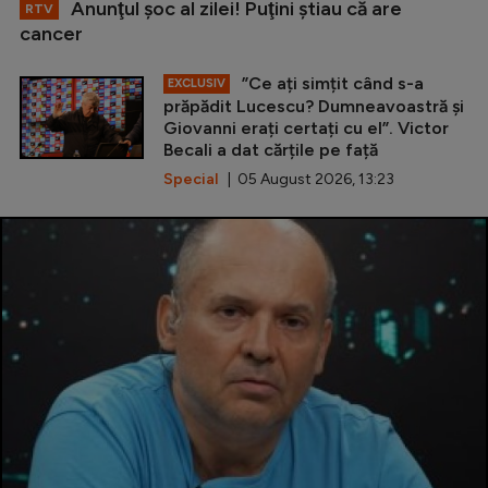
Anunţul şoc al zilei! Puţini ştiau că are
RTV
cancer
”Ce ați simțit când s-a
EXCLUSIV
prăpădit Lucescu? Dumneavoastră și
Giovanni erați certați cu el”. Victor
Becali a dat cărțile pe față
Special
| 05 August 2026, 13:23