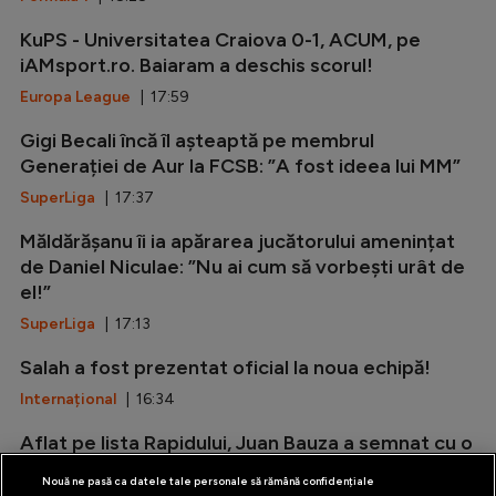
KuPS - Universitatea Craiova 0-1, ACUM, pe
iAMsport.ro. Baiaram a deschis scorul!
Europa League
| 17:59
Gigi Becali încă îl așteaptă pe membrul
Generației de Aur la FCSB: ”A fost ideea lui MM”
SuperLiga
| 17:37
Măldărășanu îi ia apărarea jucătorului amenințat
de Daniel Niculae: ”Nu ai cum să vorbești urât de
el!”
SuperLiga
| 17:13
Salah a fost prezentat oficial la noua echipă!
Internațional
| 16:34
Aflat pe lista Rapidului, Juan Bauza a semnat cu o
altă echipă și a fost prezentat oficial
Nouă ne pasă ca datele tale personale să rămână confidențiale