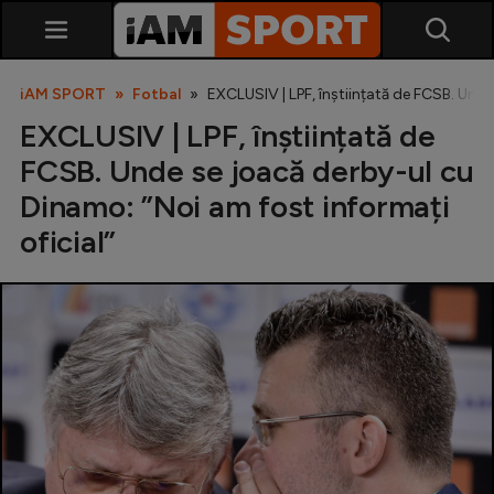
iAM SPORT
Fotbal
EXCLUSIV | LPF, înștiințată de FCSB. Unde
EXCLUSIV | LPF, înștiințată de
FCSB. Unde se joacă derby-ul cu
Dinamo: ”Noi am fost informați
oficial”
SuperLiga
Liga 2
Cupa României
Echipa Națională
U21
Fotbal feminin