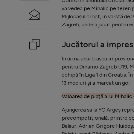
Conform anunțului oficial făcut
va vedea pe Mihalic pe teren p
Mijlocașul croat, în vârstă de
Zagreb, unde a jucat pentru ec
Jucătorul a impres
În urma unui traseu impresiona
pentru Dinamo Zagreb U19, Mih
echipă în Liga 1 din Croația. Î
13 meciuri și a marcat un gol.
Valoarea de piață a lui Mihal
Ajungerea sa la FC Argeș repr
precompetițională, printre ce
Balaur, Adrian Grigore Huideș,
Balgiu, Ionuț Rădescu, Andrei 