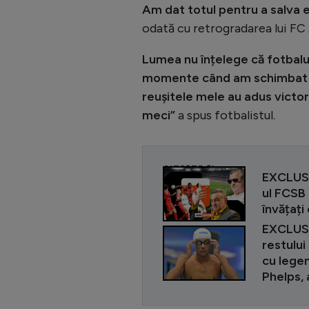
Am dat totul pentru a salva 
odată cu retrogradarea lui FC
Lumea nu înțelege că fotbalul 
momente când am schimbat soa
reușitele mele au adus victor
meci”
a spus fotbalistul.
CITEȘTE ȘI
EXCLUSIV
ul FCSB 
învățați
EXCLUSIV
restului
cu lege
Phelps, 