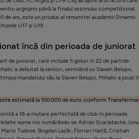
 de club, FC Argeș și CFR Cluj au ajuns la un acord care 
entru argeșeni până la finalul sezonului competițional.
 20 de ani, este un produs al renumitei academii Dinamo
hipele U17 și U19.
ionat încă din perioada de juniorat
nt de juniorat, care include 5 goluri în 22 de partide
alic a debutat la seniori, semnând cu Slaven Belupo,
n timpul mandatului său la Slaven Belupo, Mihalic a jucat î
ic este estimată la 100.000 de euro, conform Transfermar
ezintă a 18-a mutare perfectată de club în perioada
lelalte nume noi numărându-se Adrian Scarlatache, Ionu
 Mario Tudose, Bogdan Lazăr, Florian Haită, Cristian
Panait, Patrick Dulcea, Robert Boboc, Denis Bujor,