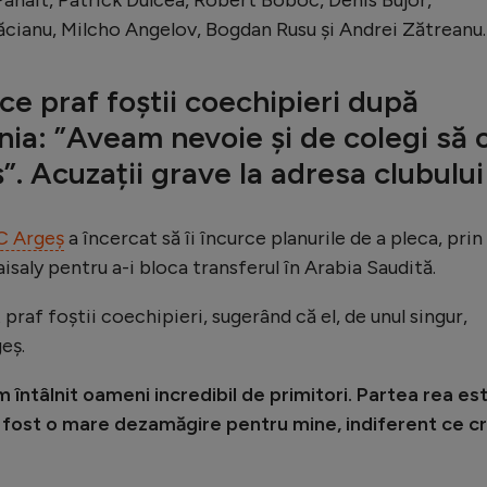
ăcianu, Milcho Angelov, Bogdan Rusu și Andrei Zătreanu.
ace praf foștii coechipieri după
ia: ”Aveam nevoie și de colegi să 
. Acuzații grave la adresa clubului
C Argeș
a încercat să îi încurce planurile de a pleca, prin
isaly pentru a-i bloca transferul în Arabia Saudită.
 praf foștii coechipieri, sugerând că el, de unul singur,
eș.
 întâlnit oameni incredibil de primitori. Partea rea es
 fost o mare dezamăgire pentru mine, indiferent ce c