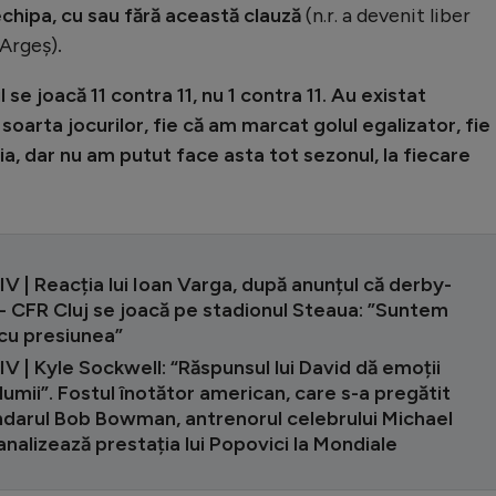
echipa, cu sau fără această clauză
(n.r. a devenit liber
 Argeș)
.
se joacă 11 contra 11, nu 1 contra 11. Au existat
rta jocurilor, fie că am marcat golul egalizator, fie
ia, dar nu am putut face asta tot sezonul, la fiecare
 | Reacția lui Ioan Varga, după anunțul că derby-
- CFR Cluj se joacă pe stadionul Steaua: ”Suntem
 cu presiunea”
 | Kyle Sockwell: “Răspunsul lui David dă emoții
 lumii”. Fostul înotător american, care s-a pregătit
ndarul Bob Bowman, antrenorul celebrului Michael
analizează prestația lui Popovici la Mondiale