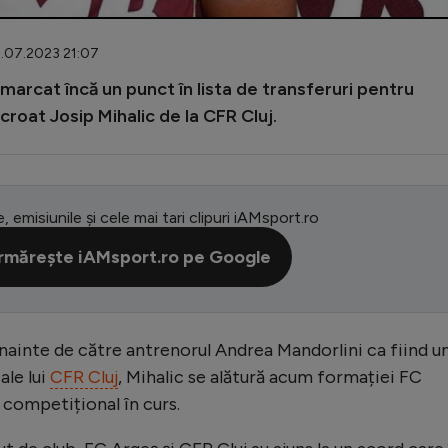
1.07.2023 21:07
marcat încă un punct în lista de transferuri pentru
roat Josip Mihalic de la CFR Cluj.
e, emisiunile și cele mai tari clipuri iAMsport.ro
rmărește iAMsport.ro pe Google
înainte de către antrenorul Andrea Mandorlini ca fiind u
ale lui
CFR Cluj
, Mihalic se alătură acum formației FC
 competițional în curs.