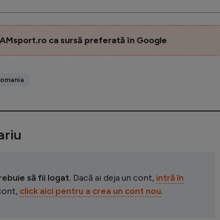
AMsport.ro ca sursă preferată în Google
 romania
riu
buie să fii logat.
Dacă ai deja un cont,
intră în
 cont,
click aici pentru a crea un cont nou
.