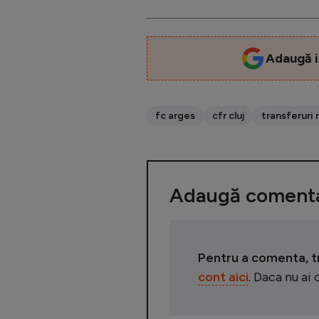
Adaugă i
fc arges
cfr cluj
transferuri
Adaugă comenta
Pentru a comenta, tre
cont aici
. Daca nu ai