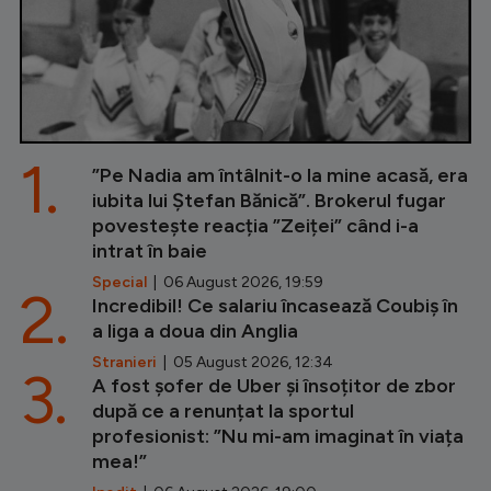
1.
”Pe Nadia am întâlnit-o la mine acasă, era
iubita lui Ștefan Bănică”. Brokerul fugar
povestește reacția ”Zeiței” când i-a
intrat în baie
Special
| 06 August 2026, 19:59
2.
Incredibil! Ce salariu încasează Coubiș în
a liga a doua din Anglia
Stranieri
| 05 August 2026, 12:34
3.
A fost șofer de Uber și însoțitor de zbor
după ce a renunțat la sportul
profesionist: ”Nu mi-am imaginat în viața
mea!”