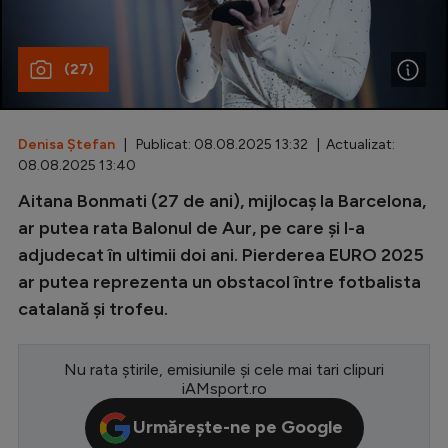
Special
(27)
Diverse
Inedit
Denisa Ștefan
| Publicat: 08.08.2025 13:32 | Actualizat:
Clasamente
08.08.2025 13:40
Aitana Bonmati (27 de ani), mijlocaș la Barcelona,
ar putea rata Balonul de Aur, pe care și l-a
adjudecat în ultimii doi ani. Pierderea EURO 2025
Champions League
ar putea reprezenta un obstacol între fotbalista
Europa League
catalană și trofeu.
Conference League
CM 2026
Nu rata știrile, emisiunile și cele mai tari clipuri
iAMsport.ro
Premier League
Urmărește-ne pe Google
LaLiga