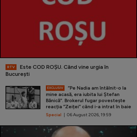
Este COD ROŞU. Când vine urgia în
RTV
Bucureşti
”Pe Nadia am întâlnit-o la
EXCLUSIV
mine acasă, era iubita lui Ștefan
Bănică”. Brokerul fugar povestește
reacția ”Zeiței” când i-a intrat în baie
Special
| 06 August 2026, 19:59