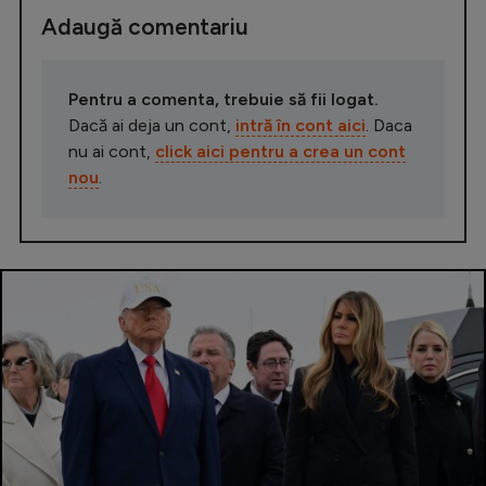
Adaugă comentariu
Pentru a comenta, trebuie să fii logat.
Dacă ai deja un cont,
intră în cont aici
. Daca
nu ai cont,
click aici pentru a crea un cont
nou
.