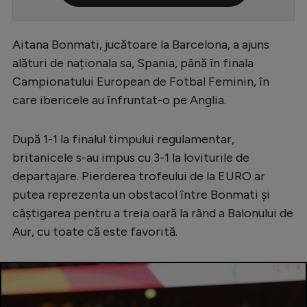
Serie A
Aitana Bonmati, jucătoare la Barcelona, a ajuns
Bundesliga
alături de naționala sa, Spania, până în finala
Ligue 1
Campionatului European de Fotbal Feminin, în
Campionate
care ibericele au înfruntat-o pe Anglia.
Starurile fotbalului
După 1-1 la finalul timpului regulamentar,
EURO 2024
britanicele s-au impus cu 3-1 la loviturile de
Stranieri
departajare. Pierderea trofeului de la EURO ar
putea reprezenta un obstacol între Bonmati și
Clasamente
câștigarea pentru a treia oară la rând a Balonului de
Aur, cu toate că este favorită.
Tenis
Handbal