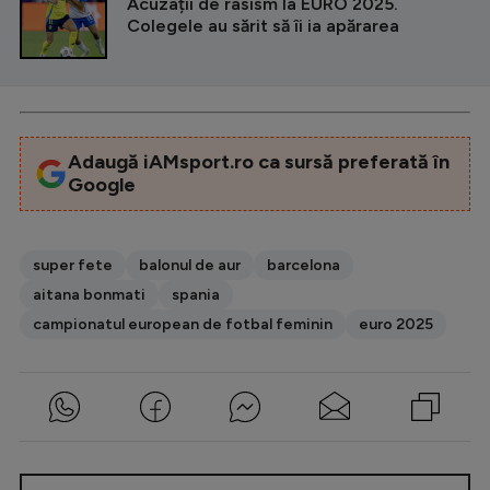
Acuzații de rasism la EURO 2025.
Colegele au sărit să îi ia apărarea
Adaugă iAMsport.ro ca sursă preferată în
Google
super fete
balonul de aur
barcelona
aitana bonmati
spania
campionatul european de fotbal feminin
euro 2025