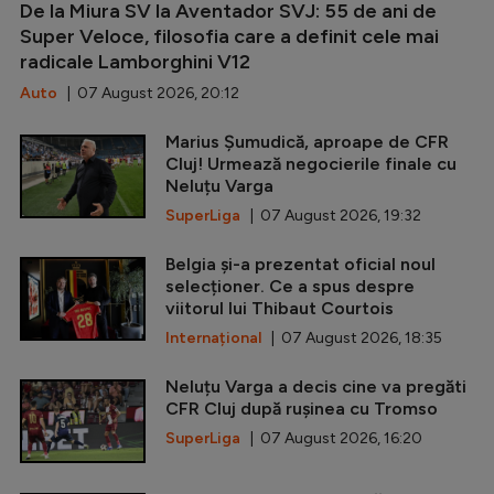
De la Miura SV la Aventador SVJ: 55 de ani de
Super Veloce, filosofia care a definit cele mai
radicale Lamborghini V12
Auto
| 07 August 2026, 20:12
Marius Șumudică, aproape de CFR
Cluj! Urmează negocierile finale cu
Neluțu Varga
SuperLiga
| 07 August 2026, 19:32
Belgia și-a prezentat oficial noul
selecționer. Ce a spus despre
viitorul lui Thibaut Courtois
Internațional
| 07 August 2026, 18:35
Neluțu Varga a decis cine va pregăti
CFR Cluj după rușinea cu Tromso
SuperLiga
| 07 August 2026, 16:20