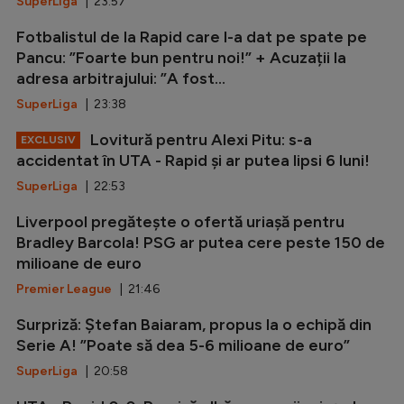
SuperLiga
| 23:57
Fotbalistul de la Rapid care l-a dat pe spate pe
Pancu: ”Foarte bun pentru noi!” + Acuzații la
adresa arbitrajului: ”A fost...
SuperLiga
| 23:38
Lovitură pentru Alexi Pitu: s-a
EXCLUSIV
accidentat în UTA - Rapid și ar putea lipsi 6 luni!
SuperLiga
| 22:53
Liverpool pregătește o ofertă uriașă pentru
Bradley Barcola! PSG ar putea cere peste 150 de
milioane de euro
Premier League
| 21:46
Surpriză: Ștefan Baiaram, propus la o echipă din
Serie A! ”Poate să dea 5-6 milioane de euro”
SuperLiga
| 20:58