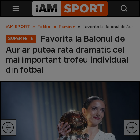
iAM SPORT
Fotbal
Feminin
Favorita la Balonul de Aur ar
Favorita la Balonul de
SUPER FETE
Aur ar putea rata dramatic cel
mai important trofeu individual
din fotbal
SuperLiga
Liga 2
Cupa României
Echipa Națională
U21
Fotbal feminin