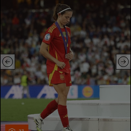
Natație
Formula 1
Gimnastică
Auto
Rugby
Ciclism
Alte sporturi
JO 2024
JO 2026