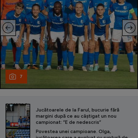
7
CITEȘTE ȘI
Jucătoarele de la Farul, bucurie fără
margini după ce au câștigat un nou
campionat: ”E de nedescris”
Povestea unei campioane. Olga,
jucătoarea care a evoluat cu ruptură de