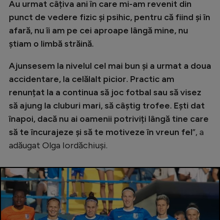
Au urmat câțiva ani în care mi-am revenit din
punct de vedere fizic și psihic, pentru că fiind și în
afară, nu îi am pe cei aproape lângă mine, nu
știam o limbă străină.
Ajunsesem la nivelul cel mai bun și a urmat a doua
accidentare, la celălalt picior. Practic am
renunțat la a continua să joc fotbal sau să visez
să ajung la cluburi mari, să câștig trofee. Ești dat
înapoi, dacă nu ai oamenii potriviți lângă tine care
să te încurajeze și să te motiveze în vreun fel
”, a
adăugat Olga Iordăchiuși.