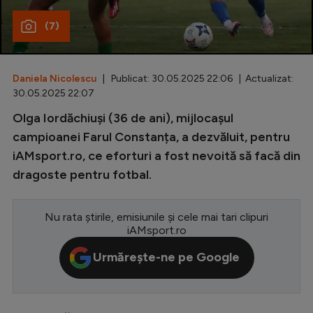
Special
(7)
Diverse
Inedit
Daniela Nicolescu
| Publicat: 30.05.2025 22:06 | Actualizat:
30.05.2025 22:07
Clasamente
Olga Iordăchiuși (36 de ani), mijlocașul
campioanei Farul Constanța, a dezvăluit, pentru
iAMsport.ro, ce eforturi a fost nevoită să facă din
dragoste pentru fotbal.
Champions League
Europa League
Nu rata știrile, emisiunile și cele mai tari clipuri
Conference League
iAMsport.ro
CM 2026
Urmărește-ne pe Google
Premier League
LaLiga