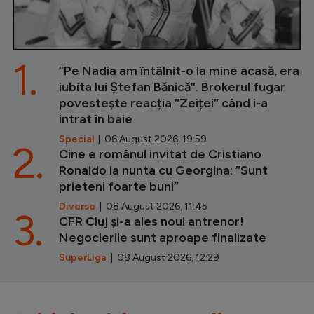
1.
”Pe Nadia am întâlnit-o la mine acasă, era
iubita lui Ștefan Bănică”. Brokerul fugar
povestește reacția ”Zeiței” când i-a
intrat în baie
Special
| 06 August 2026, 19:59
2.
Cine e românul invitat de Cristiano
Ronaldo la nunta cu Georgina: ”Sunt
prieteni foarte buni”
Diverse
| 08 August 2026, 11:45
3.
CFR Cluj și-a ales noul antrenor!
Negocierile sunt aproape finalizate
SuperLiga
| 08 August 2026, 12:29