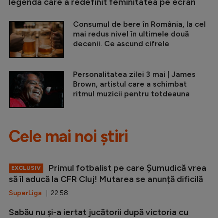
legenda care a redefinit feminitatea pe ecran
Consumul de bere în România, la cel
mai redus nivel în ultimele două
decenii. Ce ascund cifrele
Personalitatea zilei 3 mai | James
Brown, artistul care a schimbat
ritmul muzicii pentru totdeauna
Cele mai noi știri
Primul fotbalist pe care Șumudică vrea
EXCLUSIV
să îl aducă la CFR Cluj! Mutarea se anunță dificilă
SuperLiga
| 22:58
Sabău nu și-a iertat jucătorii după victoria cu