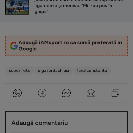
ligamente și menisc: ”Mi l-au pus în
ghips”
Adaugă iAMsport.ro ca sursă preferată în
Google
super fete
olga iordachiusi
farul constanta
Adaugă comentariu