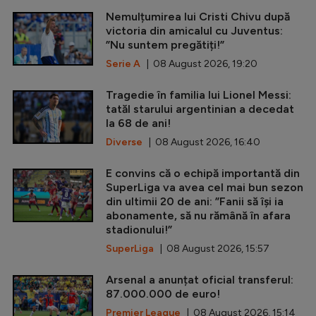
Nemulțumirea lui Cristi Chivu după
victoria din amicalul cu Juventus:
”Nu suntem pregătiți!”
Serie A
| 08 August 2026, 19:20
Tragedie în familia lui Lionel Messi:
tatăl starului argentinian a decedat
la 68 de ani!
Diverse
| 08 August 2026, 16:40
E convins că o echipă importantă din
SuperLiga va avea cel mai bun sezon
din ultimii 20 de ani: ”Fanii să își ia
abonamente, să nu rămână în afara
stadionului!”
SuperLiga
| 08 August 2026, 15:57
Arsenal a anunțat oficial transferul:
87.000.000 de euro!
Premier League
| 08 August 2026, 15:14