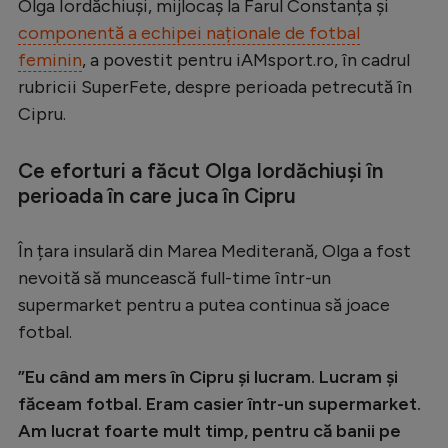
Olga Iordăchiuși, mijlocaș la Farul Constanța și
Serie A
componentă a echipei naționale de fotbal
feminin
, a povestit pentru iAMsport.ro, în cadrul
Bundesliga
rubricii SuperFete, despre perioada petrecută în
Ligue 1
Cipru.
Campionate
Ce eforturi a făcut Olga Iordăchiuși în
Starurile fotbalului
perioada în care juca în Cipru
EURO 2024
În țara insulară din Marea Mediterană, Olga a fost
Stranieri
nevoită să muncească full-time într-un
Clasamente
supermarket pentru a putea continua să joace
fotbal.
”Eu când am mers în Cipru și lucram. Lucram și
Tenis
făceam fotbal. Eram casier într-un supermarket.
Am lucrat foarte mult timp, pentru că banii pe
Handbal