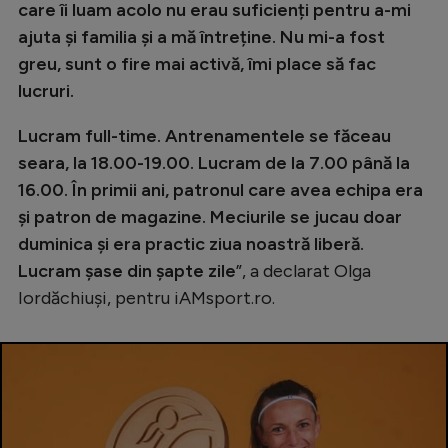
care îi luam acolo nu erau suficienți pentru a-mi
Natație
ajuta și familia și a mă întreține. Nu mi-a fost
Formula 1
greu, sunt o fire mai activă, îmi place să fac
lucruri.
Gimnastică
Auto
Lucram full-time. Antrenamentele se făceau
seara, la 18.00-19.00. Lucram de la 7.00 până la
Rugby
16.00. În primii ani, patronul care avea echipa era
Ciclism
și patron de magazine. Meciurile se jucau doar
Alte sporturi
duminica și era practic ziua noastră liberă.
Lucram șase din șapte zile
”, a declarat Olga
JO 2024
Iordăchiuși, pentru iAMsport.ro.
JO 2026