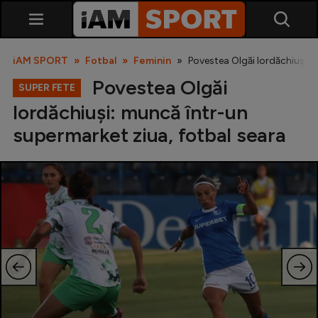
iAM SPORT
Fotbal
Feminin
Povestea Olgăi Iordăchiuși: 
Povestea Olgăi
SUPER FETE
Iordăchiuși: muncă într-un
supermarket ziua, fotbal seara
SuperLiga
Liga 2
Cupa României
Echipa Națională
U21
Fotbal feminin