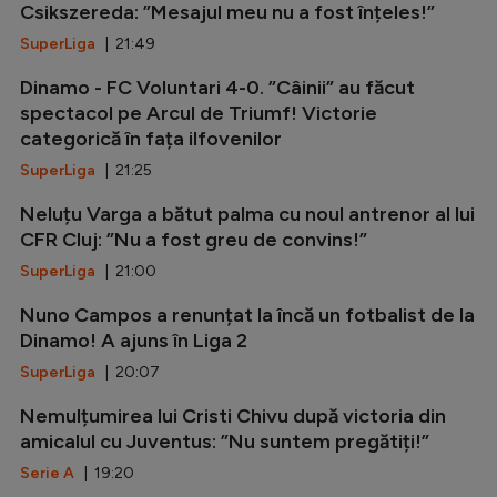
Csikszereda: ”Mesajul meu nu a fost înțeles!”
SuperLiga
| 21:49
Dinamo - FC Voluntari 4-0. ”Câinii” au făcut
spectacol pe Arcul de Triumf! Victorie
categorică în fața ilfovenilor
SuperLiga
| 21:25
Neluțu Varga a bătut palma cu noul antrenor al lui
CFR Cluj: ”Nu a fost greu de convins!”
SuperLiga
| 21:00
Nuno Campos a renunțat la încă un fotbalist de la
Dinamo! A ajuns în Liga 2
SuperLiga
| 20:07
Nemulțumirea lui Cristi Chivu după victoria din
amicalul cu Juventus: ”Nu suntem pregătiți!”
Serie A
| 19:20