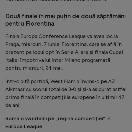
Natație
Două finale în mai puțin de două săptămâni
Formula 1
pentru Fiorentina
Gimnastică
Finala Europa Conference League va avea loc la
Auto
Praga, miercuri, 7 iunie. Fiorentina, care se află în
Rugby
prezent pe locul opt în Serie A, are și finala Cupei
Italiei împotriva lui Inter Milano programată
Ciclism
pentru miercuri, 24 mai.
Alte sporturi
Într-o altă partidă, West Ham a învins-o pe AZ
JO 2024
Alkmaar cu scorul total de 3-0 și și-a asigurat astfel
JO 2026
prima finală în competițiile europene în ultimii 47
de ani.
Roma o va întâlni pe „regina competiției” în
Europa League