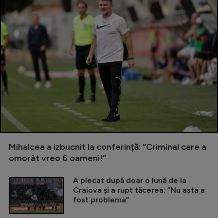
Mihalcea a izbucnit la conferință: ”Criminal care a
omorât vreo 6 oameni!”
A plecat după doar o lună de la
Craiova și a rupt tăcerea: ”Nu asta a
fost problema”