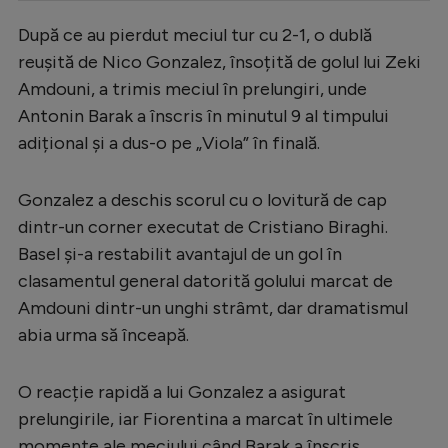
Serie A
După ce au pierdut meciul tur cu 2-1, o dublă
reușită de Nico Gonzalez, însoțită de golul lui Zeki
Bundesliga
Amdouni, a trimis meciul în prelungiri, unde
Ligue 1
Antonin Barak a înscris în minutul 9 al timpului
Campionate
adițional și a dus-o pe „Viola” în finală.
Starurile fotbalului
Gonzalez a deschis scorul cu o lovitură de cap
EURO 2024
dintr-un corner executat de Cristiano Biraghi.
Stranieri
Basel și-a restabilit avantajul de un gol în
clasamentul general datorită golului marcat de
Clasamente
Amdouni dintr-un unghi strâmt, dar dramatismul
abia urma să înceapă.
O reacție rapidă a lui Gonzalez a asigurat
Tenis
prelungirile, iar Fiorentina a marcat în ultimele
Handbal
momente ale meciului când Barak a înscris.