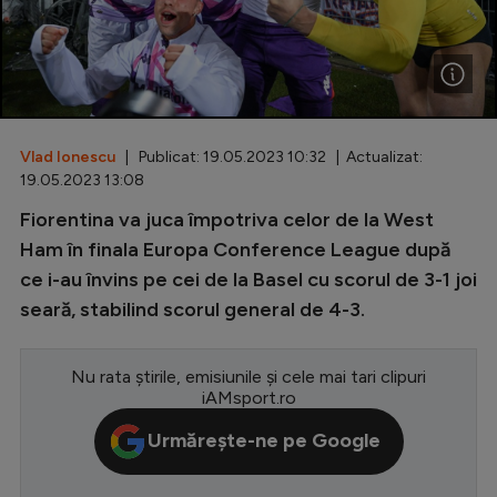
Special
Diverse
Inedit
Vlad Ionescu
| Publicat: 19.05.2023 10:32 | Actualizat:
Clasamente
19.05.2023 13:08
Fiorentina va juca împotriva celor de la West
Ham în finala Europa Conference League după
ce i-au învins pe cei de la Basel cu scorul de 3-1 joi
Champions League
seară, stabilind scorul general de 4-3.
Europa League
Conference League
Nu rata știrile, emisiunile și cele mai tari clipuri
iAMsport.ro
CM 2026
Urmărește-ne pe Google
Premier League
LaLiga