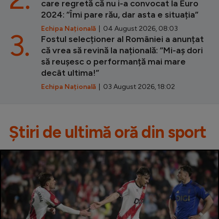
care regretă că nu i-a convocat la Euro
2024: ”Îmi pare rău, dar asta e situația”
Echipa Națională
| 04 August 2026, 08:03
3.
Fostul selecționer al României a anunțat
că vrea să revină la națională: ”Mi-aș dori
să reușesc o performanță mai mare
decât ultima!”
Echipa Națională
| 03 August 2026, 18:02
Știri de ultimă oră din sport