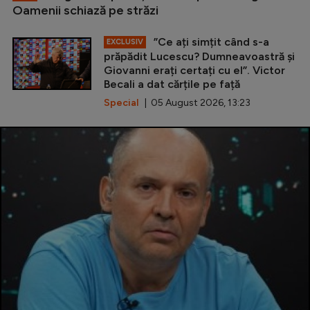
Oamenii schiază pe străzi
”Ce ați simțit când s-a
EXCLUSIV
prăpădit Lucescu? Dumneavoastră și
Giovanni erați certați cu el”. Victor
Becali a dat cărțile pe față
Special
| 05 August 2026, 13:23