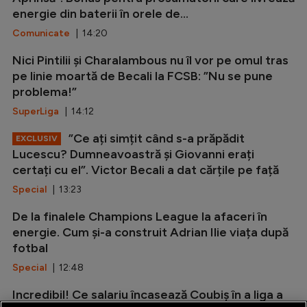
energie din baterii în orele de...
Comunicate
| 14:20
Nici Pintilii și Charalambous nu îl vor pe omul tras
pe linie moartă de Becali la FCSB: ”Nu se pune
problema!”
SuperLiga
| 14:12
”Ce ați simțit când s-a prăpădit
EXCLUSIV
Lucescu? Dumneavoastră și Giovanni erați
certați cu el”. Victor Becali a dat cărțile pe față
Special
| 13:23
De la finalele Champions League la afaceri în
energie. Cum și-a construit Adrian Ilie viața după
fotbal
Special
| 12:48
Incredibil! Ce salariu încasează Coubiș în a liga a