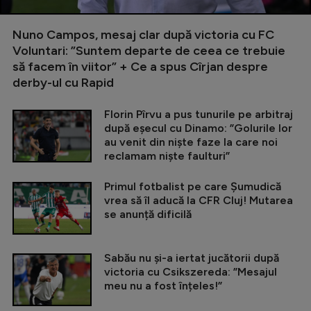
Nuno Campos, mesaj clar după victoria cu FC
Voluntari: ”Suntem departe de ceea ce trebuie
să facem în viitor” + Ce a spus Cîrjan despre
derby-ul cu Rapid
Florin Pîrvu a pus tunurile pe arbitraj
după eșecul cu Dinamo: ”Golurile lor
au venit din niște faze la care noi
reclamam niște faulturi”
Primul fotbalist pe care Șumudică
vrea să îl aducă la CFR Cluj! Mutarea
se anunță dificilă
Sabău nu și-a iertat jucătorii după
victoria cu Csikszereda: ”Mesajul
meu nu a fost înțeles!”