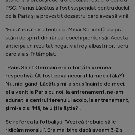
Natație
PSG. Marius Lăcătuș a fost suspendat pentru duelul
de la Paris și a prevestit dezastrul care avea să vină.
Formula 1
Gimnastică
"Fiara" i-a atras atenția lui Mihai Stoichiță asupra
stării de spirit din rândul coechipierilor săi. Acesta
Auto
anticipa un rezultat negativ al roș-albaștrilor, lucru
Rugby
care s-a și întâmplat.
Ciclism
"Paris Saint Germain era o forță la vremea
Alte sporturi
respectivă. (A fost ceva necurat la meciul ăla?)
Nu, nici gând. Lăcătuș mi-a spus înainte de meci,
JO 2024
el a venit la Paris cu noi, la antrenament, ne-am
JO 2026
adunat la centrul terenului acolo, la antrenament,
și mi-a zis: 'Mă, te uiți la ăștia?'.
Se referea la fotbaliști. 'Vezi că trebuie să le
ridicăm moralul'. Era mai bine dacă aveam 3-2 și