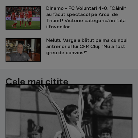
Dinamo - FC Voluntari 4-0. ”Câinii”
au făcut spectacol pe Arcul de
Triumf! Victorie categorică în fața
ilfovenilor
Neluțu Varga a bătut palma cu noul
antrenor al lui CFR Cluj: ”Nu a fost
greu de convins!”
Cele mai citite