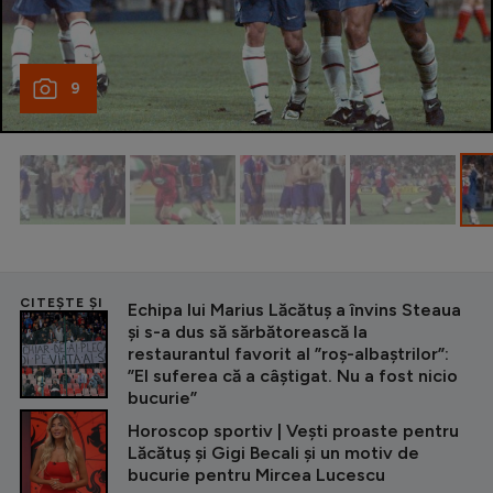
9
CITEȘTE ȘI
Echipa lui Marius Lăcătuș a învins Steaua
și s-a dus să sărbătorească la
restaurantul favorit al ”roș-albaștrilor”:
”El suferea că a câștigat. Nu a fost nicio
bucurie”
Horoscop sportiv | Vești proaste pentru
Lăcătuș și Gigi Becali și un motiv de
bucurie pentru Mircea Lucescu