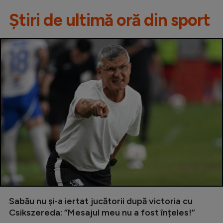
Știri de ultimă oră din sport
Sabău nu și-a iertat jucătorii după victoria cu
Csikszereda: ”Mesajul meu nu a fost înțeles!”