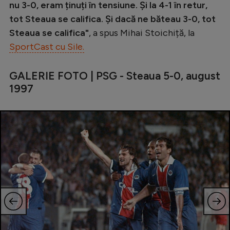
Intră în cont
nu 3-0, eram ținuți în tensiune. Și la 4-1 în retur,
tot Steaua se califica. Și dacă ne băteau 3-0, tot
Creează cont
Steaua se califica"
, a spus Mihai Stoichiță, la
SportCast cu Sile.
GALERIE FOTO | PSG - Steaua 5-0, august
1997