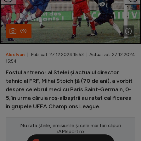
Special
Diverse
(9)
Inedit
Clasamente
Alex Ivan
| Publicat: 27.12.2024 15:53 | Actualizat: 27.12.2024
15:54
Fostul antrenor al Stelei și actualul director
Champions League
tehnic al FRF, Mihai Stoichiță (70 de ani), a vorbit
despre celebrul meci cu Paris Saint-Germain, 0-
Europa League
5, în urma căruia roș-albaștrii au ratat calificarea
Conference League
în grupele UEFA Champions League.
CM 2026
Nu rata știrile, emisiunile și cele mai tari clipuri
Premier League
iAMsport.ro
LaLiga