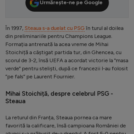
Urmărește-ne pe Google
Serie A
Bundesliga
În 1997,
Steaua s-a duelat cu PSG
în turul al doilea
Ligue 1
din preliminariile pentru Champions League.
Campionate
Formația antrenată la acea vreme de Mihai
Stoichiță a câștigat partida tur, din Ghencea, cu
Starurile fotbalului
scorul de 3-2, însă UEFA a acordat victorie la "masa
EURO 2024
verde" pentru steliști, după ce francezii l-au folosit
Stranieri
”pe fals” pe Laurent Fournier.
Clasamente
Mihai Stoichiță, despre celebrul PSG -
Steaua
La returul din Franța, Steaua pornea ca mare
Tenis
favorită la calificare, însă campioana României de
Handbal
atunci s-a prăbușit de-a dreptul. A fost 5-0 pentru