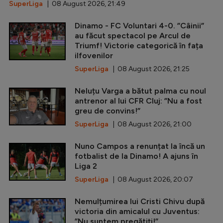
SuperLiga
| 08 August 2026, 21:49
Dinamo - FC Voluntari 4-0. ”Câinii”
au făcut spectacol pe Arcul de
Triumf! Victorie categorică în fața
ilfovenilor
SuperLiga
| 08 August 2026, 21:25
Neluțu Varga a bătut palma cu noul
antrenor al lui CFR Cluj: ”Nu a fost
greu de convins!”
SuperLiga
| 08 August 2026, 21:00
Nuno Campos a renunțat la încă un
fotbalist de la Dinamo! A ajuns în
Liga 2
SuperLiga
| 08 August 2026, 20:07
Nemulțumirea lui Cristi Chivu după
victoria din amicalul cu Juventus:
”Nu suntem pregătiți!”