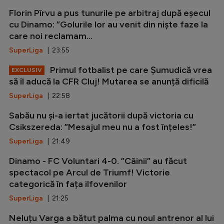
Florin Pîrvu a pus tunurile pe arbitraj după eșecul
cu Dinamo: ”Golurile lor au venit din niște faze la
care noi reclamam...
SuperLiga
| 23:55
Primul fotbalist pe care Șumudică vrea
EXCLUSIV
să îl aducă la CFR Cluj! Mutarea se anunță dificilă
SuperLiga
| 22:58
Sabău nu și-a iertat jucătorii după victoria cu
Csikszereda: ”Mesajul meu nu a fost înțeles!”
SuperLiga
| 21:49
Dinamo - FC Voluntari 4-0. ”Câinii” au făcut
spectacol pe Arcul de Triumf! Victorie
categorică în fața ilfovenilor
SuperLiga
| 21:25
Neluțu Varga a bătut palma cu noul antrenor al lui