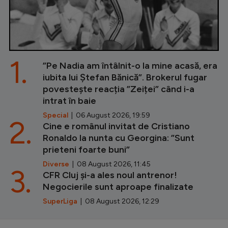
1.
”Pe Nadia am întâlnit-o la mine acasă, era
iubita lui Ștefan Bănică”. Brokerul fugar
povestește reacția ”Zeiței” când i-a
intrat în baie
Special
| 06 August 2026, 19:59
2.
Cine e românul invitat de Cristiano
Ronaldo la nunta cu Georgina: ”Sunt
prieteni foarte buni”
Diverse
| 08 August 2026, 11:45
3.
CFR Cluj și-a ales noul antrenor!
Negocierile sunt aproape finalizate
SuperLiga
| 08 August 2026, 12:29