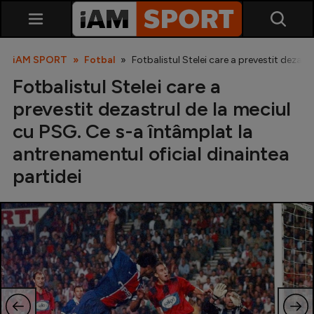
iAM SPORT
Fotbal
Fotbalistul Stelei care a prevestit dezast
Fotbalistul Stelei care a
prevestit dezastrul de la meciul
cu PSG. Ce s-a întâmplat la
antrenamentul oficial dinaintea
partidei
SuperLiga
Liga 2
Cupa României
Echipa Națională
U21
Fotbal feminin