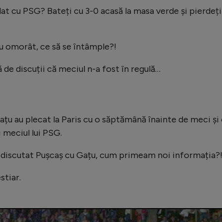
lat cu PSG? Bateți cu 3-0 acasă la masa verde și pierdeți
u omorât, ce să se întâmple?!
ă de discuții că meciul n-a fost în regulă…
țu au plecat la Paris cu o săptămână înainte de meci și
ți meciul lui PSG.
au discutat Pușcaș cu Gațu, cum primeam noi informația?
stiar.