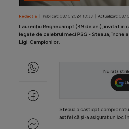
Redactia
| Publicat: 08.10.2024 10:33 | Actualizat: 08.1
Laurențiu Reghecampf (49 de ani), invitat în 
legate de celebrul meci PSG - Steaua, încheiat
Ligii Campionilor.
Nu rata știril
U
Steaua a câștigat campionatul 
astfel că și-a asigurat un loc