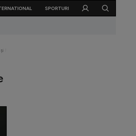
TERNATIONAL
SPORTURI
 și Miu ne gândeam deja ce facem cu banii!”
e