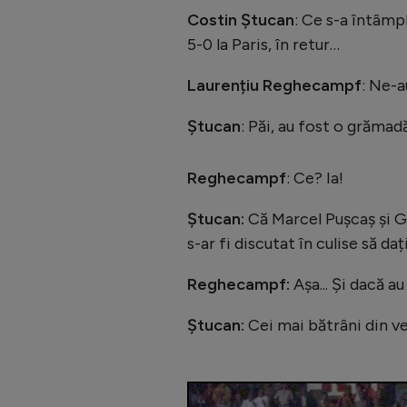
Costin Ștucan
: Ce s-a întâmp
5-0 la Paris, în retur…
Laurențiu Reghecampf
: Ne-a
Ștucan
: Păi, au fost o grămad
Reghecampf
: Ce? Ia!
Ștucan:
Că Marcel Pușcaș și Ga
s-ar fi discutat în culise să da
Reghecampf:
Așa... Și dacă 
Ștucan:
Cei mai bătrâni din ve