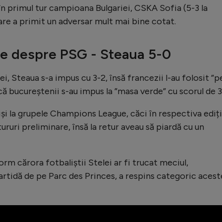
n primul tur campioana Bulgariei, CSKA Sofia (5-3 la
are a primit un adversar mult mai bine cotat.
e despre PSG - Steaua 5-0
i, Steaua s-a impus cu 3-2, însă francezii l-au folosit ”p
 că bucureștenii s-au impus la ”masa verde” cu scorul de 3
hiși la grupele Champions League, căci în respectiva ediț
ruri preliminare, însă la retur aveau să piardă cu un
rm cărora fotbaliștii Stelei ar fi trucat meciul,
 partidă de pe Parc des Princes, a respins categoric acest