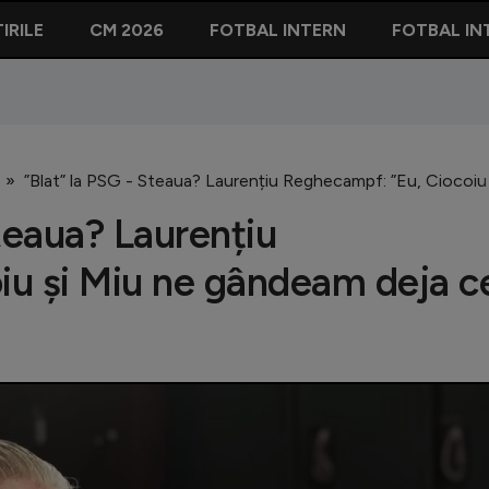
IRILE
CM 2026
FOTBAL INTERN
FOTBAL IN
”Blat” la PSG - Steaua? Laurențiu Reghecampf: ”Eu, Ciocoiu
teaua? Laurențiu
iu și Miu ne gândeam deja c