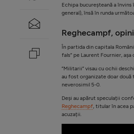
Echipa bucureșteană a învins î
general), însă în runda următo
Reghecampf, opini
În partida din capitala Românie
fals” pe Laurent Fournier, așa
”Militarii” visau cu ochii desc
au fost organizate doar două tu
neverosimil 5-0.
Deși au apărut speculații confo
Reghecampf
, titular în acea
acuzații.