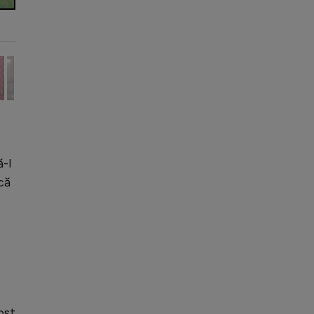
ă-l
că
ost