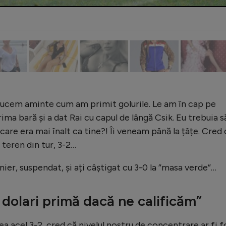
aducem aminte cum am primit golurile. Le am în cap pe
rima bară și a dat Rai cu capul de lângă Csik. Eu trebuia s
care era mai înalt ca tine?! Îi veneam până la țâțe. Cred 
teren din tur, 3-2…
nier, suspendat, și ați câștigat cu 3-0 la ”masa verde”…
olari primă dacă ne calificăm”
 acel 3-2, cred că nivelul nostru de concentrare ar fi f