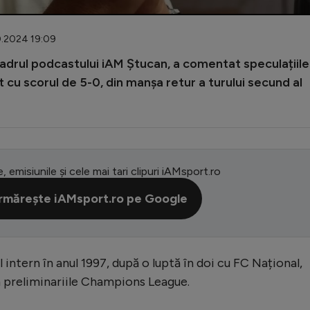
0.2024 19:09
cadrul podcastului iAM Ștucan, a comentat speculațiile
 cu scorul de 5-0, din manșa retur a turului secund al
e, emisiunile și cele mai tari clipuri iAMsport.ro
rmărește iAMsport.ro pe Google
intern în anul 1997, după o luptă în doi cu FC Național,
 în preliminariile Champions League.