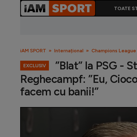
TOATE ST
iAM SPORT
Internațional
Champions League
”Blat” la PSG - S
EXCLUSIV
Reghecampf: ”Eu, Cioco
facem cu banii!”