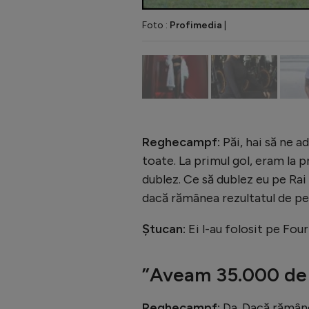
Foto :
Profimedia
|
Reghecampf:
Păi, hai să ne 
toate. La primul gol, eram la p
dublez. Ce să dublez eu pe Rai 
dacă rămânea rezultatul de pe 
Ștucan:
Ei l-au folosit pe Four
”Aveam 35.000 de d
Reghecampf:
Da. Dacă rămânea