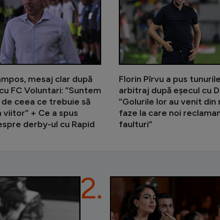
mpos, mesaj clar după
Florin Pîrvu a pus tunuril
 cu FC Voluntari: ”Suntem
arbitraj după eșecul cu 
 de ceea ce trebuie să
”Golurile lor au venit din 
 viitor” + Ce a spus
faze la care noi reclama
espre derby-ul cu Rapid
faulturi”
2.