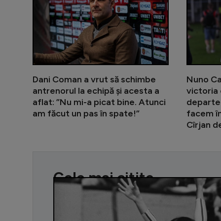
Dani Coman a vrut să schimbe
Nuno Ca
antrenorul la echipă și acesta a
victoria
aflat: ”Nu mi-a picat bine. Atunci
departe
am făcut un pas în spate!”
facem în
Cîrjan d
Cele mai citite