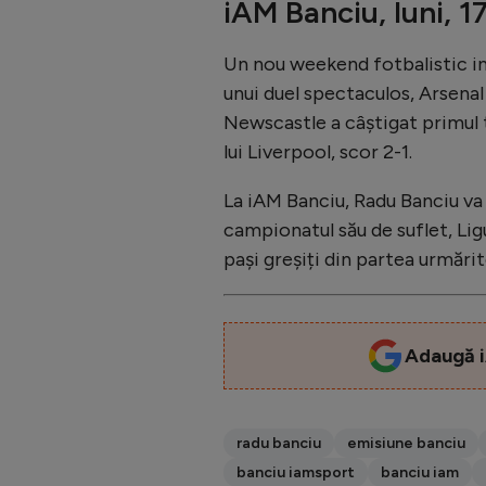
iAM Banciu, luni, 1
Un nou weekend fotbalistic inc
unui duel spectaculos, Arsenal 
Newscastle a câștigat primul t
lui Liverpool, scor 2-1.
La iAM Banciu, Radu Banciu va
campionatul său de suflet, Ligu
pași greșiți din partea urmări
Adaugă i
radu banciu
emisiune banciu
banciu iamsport
banciu iam