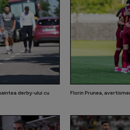
naintea derby-ului cu
Florin Prunea, avertismen
Dani Coman a vrut să schimbe antre