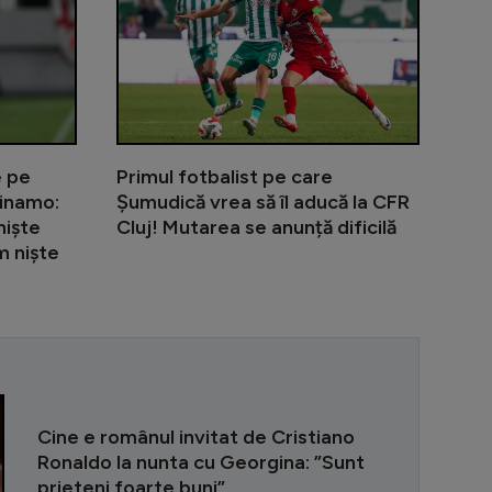
e pe
Primul fotbalist pe care
Dinamo:
Șumudică vrea să îl aducă la CFR
niște
Cluj! Mutarea se anunță dificilă
m niște
”Pe Nadia am 
Cine e românul invitat de Cristiano
Ronaldo la nunta cu Georgina: ”Sunt
prieteni foarte buni”