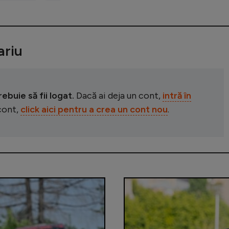
riu
buie să fii logat.
Dacă ai deja un cont,
intră în
 cont,
click aici pentru a crea un cont nou
.