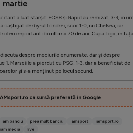
7 martie
itant a luat sfârșit. FCSB și Rapid au remizat, 3-3, în u
a câștigat derby-ul Londrei, scor 1-0, cu Chelsea, iar
rofeu important din ultimii 70 de ani, Cupa Ligii, în faț
 discuta despre meciurile enumerate, dar și despre
e 1. Marseiile a pierdut cu PSG, 1-3, dar a beneficiat de
toarelor și s-a menținut pe locul secund.
AMsport.ro ca sursă preferată în Google
iam banciu
prea mult banciu
iamsport
iamsport.ro
iam media
live