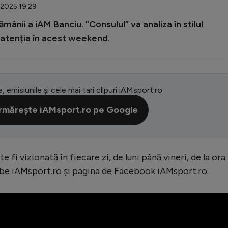
.2025 19:29
ămânii a iAM Banciu. ”Consulul” va analiza în stilul
s atenția în acest weekend.
e, emisiunile și cele mai tari clipuri iAMsport.ro
rmărește iAMsport.ro pe Google
fi vizionată în fiecare zi, de luni până vineri, de la ora
ube iAMsport.ro și pagina de Facebook iAMsport.ro.