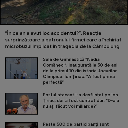
”În ce an a avut loc accidentul?”. Reacție
surprinzătoare a patronului firmei care a închiriat
microbuzul implicat în tragedia de la Câmpulung
Sala de Gimnastică ”Nadia
Comăneci”, inaugurată la 50 de ani
de la primul 10 din istoria Jocurilor
Olimpice. Ion Țiriac: ”A fost prima
perfectă”
Fostul atacant l-a desființat pe Ion
Țiriac, dar a fost contrat dur: ”D-aia
nu ați făcut voi miliarde?”
Peste 500 de participanți sunt