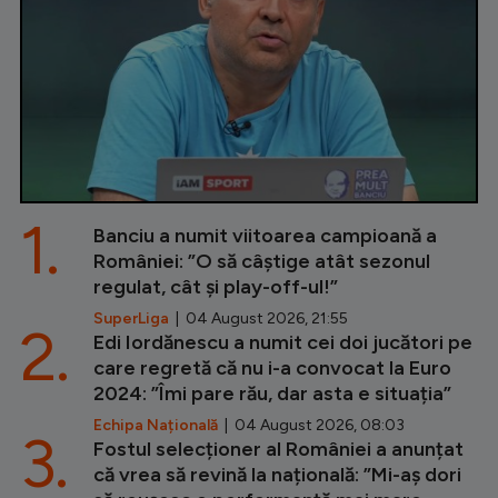
1.
Banciu a numit viitoarea campioană a
României: ”O să câștige atât sezonul
regulat, cât și play-off-ul!”
SuperLiga
| 04 August 2026, 21:55
2.
Edi Iordănescu a numit cei doi jucători pe
care regretă că nu i-a convocat la Euro
2024: ”Îmi pare rău, dar asta e situația”
Echipa Națională
| 04 August 2026, 08:03
3.
Fostul selecționer al României a anunțat
că vrea să revină la națională: ”Mi-aș dori