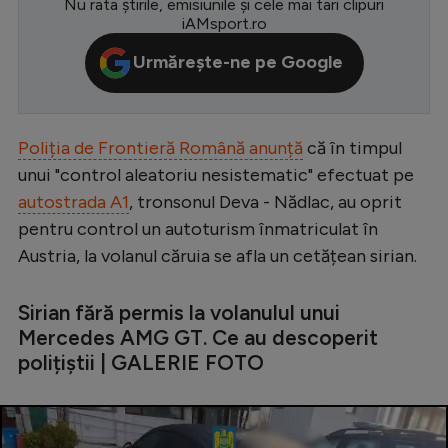
Nu rata știrile, emisiunile și cele mai tari clipuri
iAMsport.ro
Serie A
Urmărește-ne pe Google
Bundesliga
Ligue 1
Campionate
Poliția de Frontieră Română anunță
că în timpul
unui "control aleatoriu nesistematic" efectuat pe
Starurile fotbalului
autostrada A1
, tronsonul Deva - Nădlac, au oprit
EURO 2024
pentru control un autoturism înmatriculat în
Stranieri
Austria, la volanul căruia se afla un cetățean sirian.
Clasamente
Sirian fără permis la volanulul unui
Mercedes AMG GT. Ce au descoperit
polițiștii | GALERIE FOTO
Tenis
Handbal