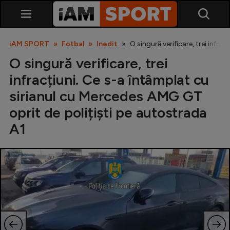
iAM SPORT
Fotbal
Inedit
O singură verificare, trei infr
O singură verificare, trei
infracțiuni. Ce s-a întâmplat cu
sirianul cu Mercedes AMG GT
oprit de polițiști pe autostrada
A1
SuperLiga
Liga 2
Cupa României
Echipa Națională
U21
Fotbal feminin