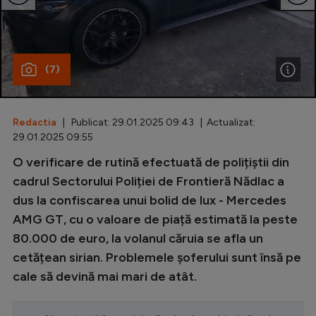
Special
Diverse
(7)
Inedit
Clasamente
Redactia
| Publicat: 29.01.2025 09:43 | Actualizat:
29.01.2025 09:55
O verificare de rutină efectuată de polițiștii din
Champions League
cadrul Sectorului Poliției de Frontieră Nădlac a
dus la confiscarea unui bolid de lux - Mercedes
Europa League
AMG GT, cu o valoare de piață estimată la peste
Conference League
80.000 de euro, la volanul căruia se afla un
cetățean sirian. Problemele șoferului sunt însă pe
CM 2026
cale să devină mai mari de atât.
Premier League
LaLiga