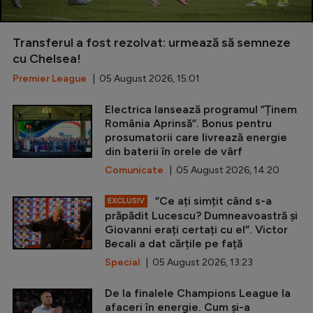
Transferul a fost rezolvat: urmează să semneze
cu Chelsea!
Premier League
| 05 August 2026, 15:01
Electrica lansează programul ”Ținem
România Aprinsă”. Bonus pentru
prosumatorii care livrează energie
din baterii în orele de vârf
Comunicate
| 05 August 2026, 14:20
”Ce ați simțit când s-a
EXCLUSIV
prăpădit Lucescu? Dumneavoastră și
Giovanni erați certați cu el”. Victor
Becali a dat cărțile pe față
Special
| 05 August 2026, 13:23
De la finalele Champions League la
afaceri în energie. Cum și-a