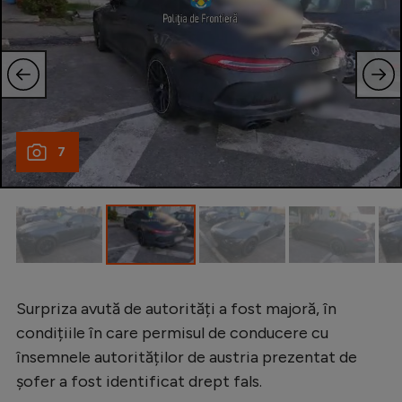
Natație
Formula 1
Gimnastică
Auto
Rugby
7
Ciclism
Alte sporturi
JO 2024
JO 2026
Surpriza avută de autorități a fost majoră, în
condițiile în care permisul de conducere cu
însemnele autorităților de austria prezentat de
șofer a fost identificat drept fals.