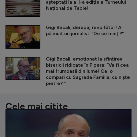
așteptați la a II-a ediție a Turneului
Național de Table!
Gigi Becali, derapaj revoltător! A
pălmuit un jurnalist: ”De ce minți?”
Gigi Becali, emoționat la sfințirea
bisericii ridicate în Pipera: ”Va fi cea
mai frumoasă din lume! Ce, o
compari cu Sagrada Familia, cu niște
pietre? ”
Cele mai citite