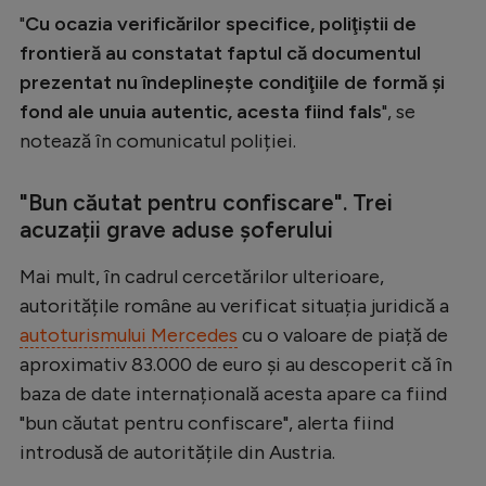
Intră în cont
"
Cu ocazia verificărilor specifice, poliţiştii de
Creează cont
frontieră au constatat faptul că documentul
prezentat nu îndeplineşte condiţiile de formă şi
fond ale unuia autentic, acesta fiind fals
", se
notează în comunicatul poliției.
"Bun căutat pentru confiscare". Trei
acuzații grave aduse șoferului
Mai mult, în cadrul cercetărilor ulterioare,
autoritățile române au verificat situația juridică a
autoturismului Mercedes
cu o valoare de piață de
aproximativ 83.000 de euro și au descoperit că în
baza de date internațională acesta apare ca fiind
"bun căutat pentru confiscare", alerta fiind
introdusă de autoritățile din Austria.