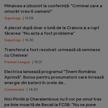
Mihalcea a izbucnit la conferință: ”Criminal care a
omorât vreo 6 oameni!”
SuperLiga
| 15:59
A plecat după doar o lună de la Craiova și a rupt
tăcerea: ”Nu asta a fost problema”
SuperLiga
| 15:30
Transferul a fost rezolvat: urmează să semneze
cu Chelsea!
Premier League
| 15:01
Electrica lansează programul ”Ținem România
Aprinsă”. Bonus pentru prosumatorii care livrează
energie din baterii în orele de...
Comunicate
| 14:20
Nici Pintilii și Charalambous nu îl vor pe omul tras
pe linie moartă de Becali la FCSB: ”Nu se pune