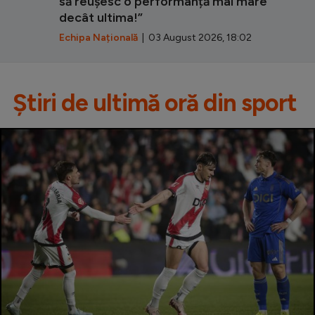
să reușesc o performanță mai mare
decât ultima!”
Echipa Națională
| 03 August 2026, 18:02
Știri de ultimă oră din sport