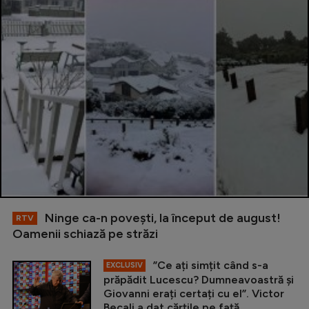
Ninge ca-n povești, la început de august!
RTV
Oamenii schiază pe străzi
”Ce ați simțit când s-a
EXCLUSIV
prăpădit Lucescu? Dumneavoastră și
Giovanni erați certați cu el”. Victor
Becali a dat cărțile pe față