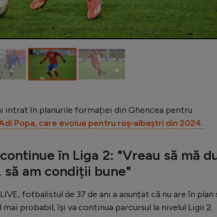
ai intrat în planurile formației din Ghencea pentru
Adi Popa, care evolua pentru roș-albaștri din 2024.
 continue în Liga 2: "Vreau să mă d
 să am condiții bune"
IVE, fotbalistul de 37 de ani a anunțat că nu are în plan 
 mai probabil, își va continua parcursul la nivelul Ligii 2.