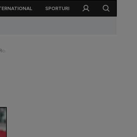
TERNATIONAL
SPORTURI
România: ”Voi continua acolo probabil”