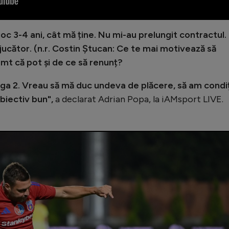
oc 3-4 ani, cât mă ține. Nu mi-au prelungit contractul.
jucător. (n.r. Costin Ștucan: Ce te mai motivează să
simt că pot și de ce să renunț?
iga 2.
Vreau să mă duc undeva de plăcere, să am condiț
biectiv bun",
a declarat Adrian Popa, la iAMsport LIVE.