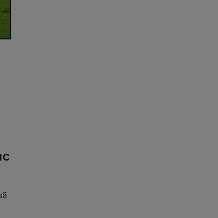
uc
să