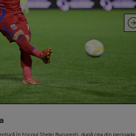
pa
entură în tricoul Stelei București, după cea din perioada