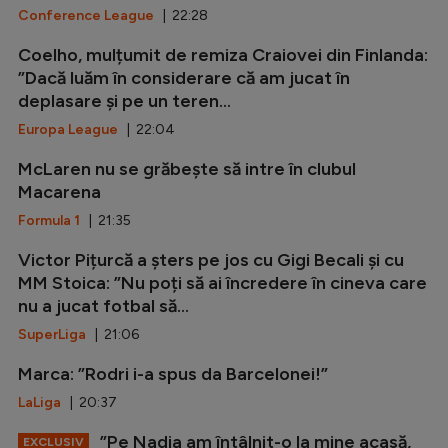
Conference League
| 22:28
Coelho, mulțumit de remiza Craiovei din Finlanda:
”Dacă luăm în considerare că am jucat în
deplasare și pe un teren...
Europa League
| 22:04
McLaren nu se grăbește să intre în clubul
Macarena
Formula 1
| 21:35
Victor Pițurcă a șters pe jos cu Gigi Becali și cu
MM Stoica: ”Nu poți să ai încredere în cineva care
nu a jucat fotbal să...
SuperLiga
| 21:06
Marca: ”Rodri i-a spus da Barcelonei!”
LaLiga
| 20:37
”Pe Nadia am întâlnit-o la mine acasă,
EXCLUSIV