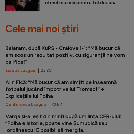
ritmul muzicii pentru totdeauna
Cele mai noi știri
Baiaram, după KuPS - Craiova 1-1: ”Mă bucur că
am scos un rezultat pozitiv, cu siguranță ne vom
califica!”
Europa League
| 23:20
Alin Fică: ”Mă bucur că am simțit ce înseamnă
fotbalul jucând împotriva lui Tromso!” +
Explicațiile lui Folha
Conference League
| 22:52
Varga și-a ieșit din minți după umilința CFR-ului:
”Folha e istorie, poate vine Șumudică sau
Iordănescu! E posibil să merg la...