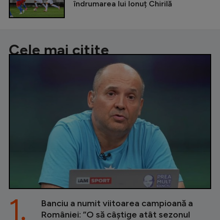
îndrumarea lui Ionuț Chirilă
Cele mai citite
1.
Banciu a numit viitoarea campioană a
României: ”O să câștige atât sezonul