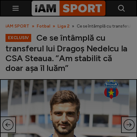
iAM SPORT
Fotbal
Liga 2
Ce se întâmplă cu transferul lu
Ce se întâmplă cu
EXCLUSIV
transferul lui Dragoș Nedelcu la
CSA Steaua. ”Am stabilit că
doar așa îl luăm”
SuperLiga
Liga 2
Cupa României
Echipa Națională
U21
Fotbal feminin