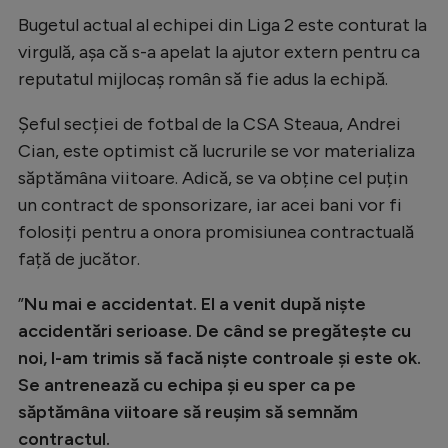
Intră în cont
Bugetul actual al echipei din Liga 2 este conturat la
Creează cont
virgulă, așa că s-a apelat la ajutor extern pentru ca
reputatul mijlocaș român să fie adus la echipă.
Șeful secției de fotbal de la CSA Steaua, Andrei
Cian, este optimist că lucrurile se vor materializa
săptămâna viitoare. Adică, se va obține cel puțin
un contract de sponsorizare, iar acei bani vor fi
folosiți pentru a onora promisiunea contractuală
față de jucător.
”
Nu mai e accidentat. El a venit după niște
accidentări serioase. De când se pregătește cu
noi, l-am trimis să facă niște controale și este ok.
Se antrenează cu echipa și eu sper ca pe
săptămâna viitoare să reușim să semnăm
contractul.