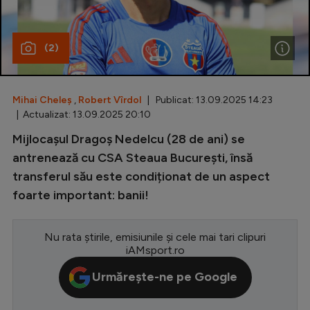
Special
(2)
Diverse
Inedit
Mihai Cheleș
,
Robert Vîrdol
| Publicat: 13.09.2025 14:23
Clasamente
| Actualizat: 13.09.2025 20:10
Mijlocașul Dragoș Nedelcu (28 de ani) se
antrenează cu CSA Steaua București, însă
transferul său este condiționat de un aspect
Champions League
foarte important: banii!
Europa League
Conference League
Nu rata știrile, emisiunile și cele mai tari clipuri
iAMsport.ro
CM 2026
Urmărește-ne pe Google
Premier League
LaLiga