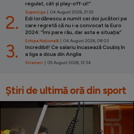
regulat, cât și play-off-ul!”
SuperLiga
| 04 August 2026, 21:55
2.
Edi Iordănescu a numit cei doi jucători pe
care regretă că nu i-a convocat la Euro
2024: ”Îmi pare rău, dar asta e situația”
Echipa Națională
| 04 August 2026, 08:03
3.
Incredibil! Ce salariu încasează Coubiș în
a liga a doua din Anglia
Stranieri
| 05 August 2026, 12:34
Știri de ultimă oră din sport