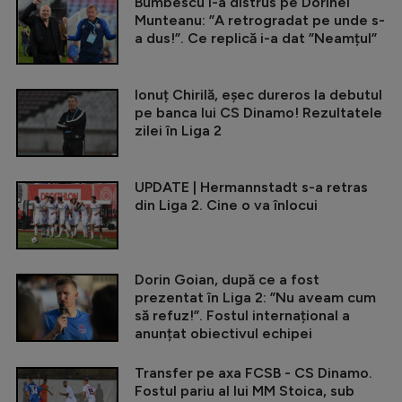
Bumbescu l-a distrus pe Dorinel
Munteanu: ”A retrogradat pe unde s-
a dus!”. Ce replică i-a dat ”Neamțul”
Ionuț Chirilă, eșec dureros la debutul
pe banca lui CS Dinamo! Rezultatele
zilei în Liga 2
UPDATE | Hermannstadt s-a retras
din Liga 2. Cine o va înlocui
Dorin Goian, după ce a fost
prezentat în Liga 2: ”Nu aveam cum
să refuz!”. Fostul internațional a
anunțat obiectivul echipei
Transfer pe axa FCSB - CS Dinamo.
Fostul pariu al lui MM Stoica, sub