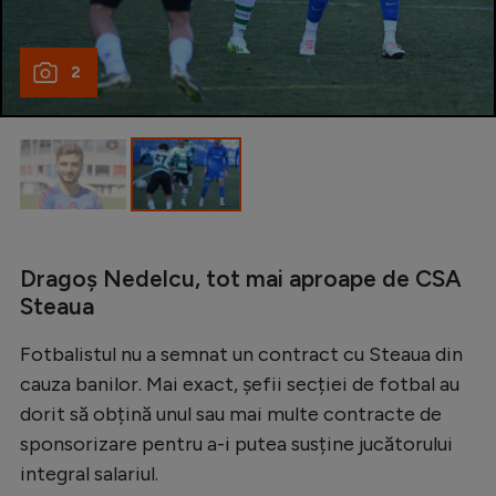
Natație
Formula 1
2
Gimnastică
Auto
Rugby
Ciclism
Alte sporturi
Dragoș Nedelcu, tot mai aproape de CSA
Steaua
JO 2024
JO 2026
Fotbalistul nu a semnat un contract cu Steaua din
cauza banilor. Mai exact, șefii secției de fotbal au
dorit să obțină unul sau mai multe contracte de
sponsorizare pentru a-i putea susține jucătorului
integral salariul.