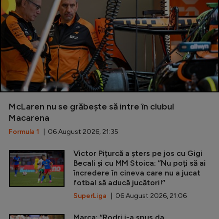
McLaren nu se grăbește să intre în clubul
Macarena
Formula 1
| 06 August 2026, 21:35
Victor Pițurcă a șters pe jos cu Gigi
Becali și cu MM Stoica: ”Nu poți să ai
încredere în cineva care nu a jucat
fotbal să aducă jucători!”
SuperLiga
| 06 August 2026, 21:06
Marca: ”Rodri i-a spus da