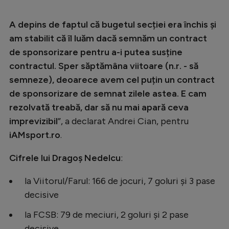
A depins de faptul că bugetul secției era închis și
am stabilit că îl luăm dacă semnăm un contract
de sponsorizare pentru a-i putea susține
contractul. Sper săptămâna viitoare (n.r. - să
semneze), deoarece avem cel puțin un contract
de sponsorizare de semnat zilele astea. E cam
rezolvată treabă, dar să nu mai apară ceva
imprevizibil
”, a declarat Andrei Cian, pentru
iAMsport.ro
.
Cifrele lui Dragoș Nedelcu
:
la Viitorul/Farul: 166 de jocuri, 7 goluri și 3 pase
decisive
la FCSB: 79 de meciuri, 2 goluri și 2 pase
decisive