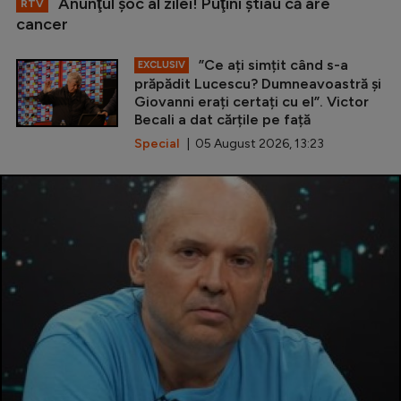
Anunţul şoc al zilei! Puţini ştiau că are
RTV
cancer
”Ce ați simțit când s-a
EXCLUSIV
prăpădit Lucescu? Dumneavoastră și
Giovanni erați certați cu el”. Victor
Becali a dat cărțile pe față
Special
| 05 August 2026, 13:23