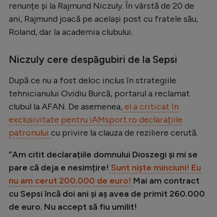
renunțe și la Rajmund Niczuly. În vârstă de 20 de
Natație
ani, Rajmund joacă pe același post cu fratele său,
Formula 1
Roland, dar la academia clubului.
Gimnastică
Niczuly cere despăgubiri de la Sepsi
Auto
După ce nu a fost deloc inclus în strategiile
Rugby
tehnicianului Ovidiu Burcă, portarul a reclamat
Ciclism
clubul la AFAN. De asemenea,
el a criticat în
Alte sporturi
exclusivitate pentru iAMsport.ro declarațiile
patronului
cu privire la clauza de reziliere cerută.
JO 2024
JO 2026
”Am citit declarațiile domnului Dioszegi și mi se
pare că deja e nesimțire!
Sunt niște minciuni! Eu
nu am cerut 200.000 de euro!
Mai am contract
cu Sepsi încă doi ani și aș avea de primit 260.000
de euro. Nu accept să fiu umilit!