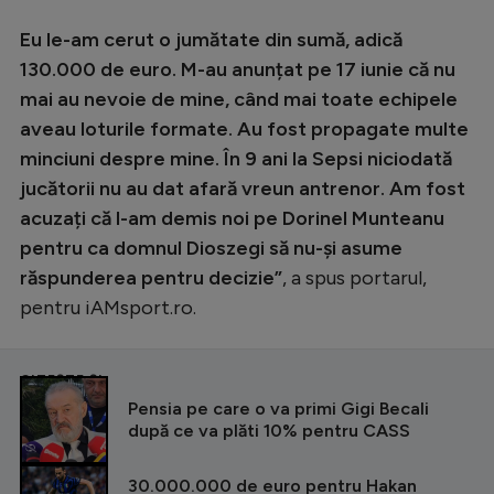
Intră în cont
Eu le-am cerut o jumătate din sumă, adică
Creează cont
130.000 de euro. M-au anunțat pe 17 iunie că nu
mai au nevoie de mine, când mai toate echipele
aveau loturile formate. Au fost propagate multe
minciuni despre mine. În 9 ani la Sepsi niciodată
jucătorii nu au dat afară vreun antrenor. Am fost
acuzați că l-am demis noi pe Dorinel Munteanu
pentru ca domnul Dioszegi să nu-și asume
răspunderea pentru decizie”
, a spus portarul,
pentru iAMsport.ro.
CITEȘTE ȘI
Pensia pe care o va primi Gigi Becali
după ce va plăti 10% pentru CASS
30.000.000 de euro pentru Hakan