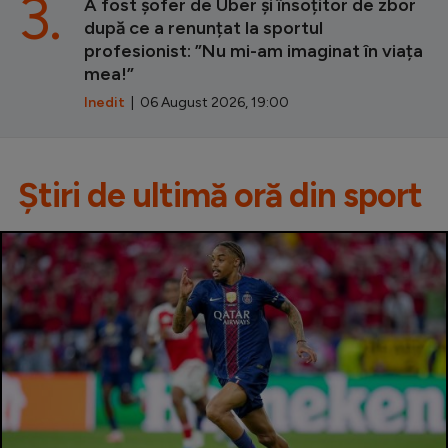
3.
A fost șofer de Uber și însoțitor de zbor
după ce a renunțat la sportul
profesionist: ”Nu mi-am imaginat în viața
mea!”
Inedit
| 06 August 2026, 19:00
Știri de ultimă oră din sport