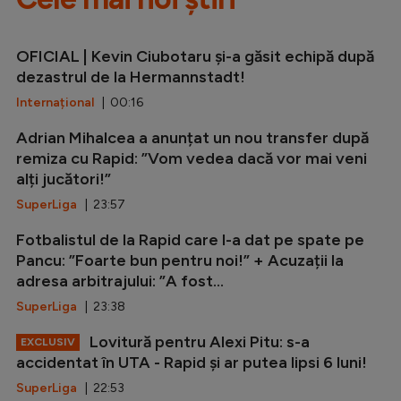
OFICIAL | Kevin Ciubotaru și-a găsit echipă după
dezastrul de la Hermannstadt!
Internațional
| 00:16
Adrian Mihalcea a anunțat un nou transfer după
remiza cu Rapid: ”Vom vedea dacă vor mai veni
alți jucători!”
SuperLiga
| 23:57
Fotbalistul de la Rapid care l-a dat pe spate pe
Pancu: ”Foarte bun pentru noi!” + Acuzații la
adresa arbitrajului: ”A fost...
SuperLiga
| 23:38
Lovitură pentru Alexi Pitu: s-a
EXCLUSIV
accidentat în UTA - Rapid și ar putea lipsi 6 luni!
SuperLiga
| 22:53