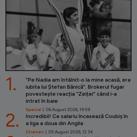
1.
”Pe Nadia am întâlnit-o la mine acasă, era
iubita lui Ștefan Bănică”. Brokerul fugar
povestește reacția ”Zeiței” când i-a
intrat în baie
Special
| 06 August 2026, 19:59
2.
Incredibil! Ce salariu încasează Coubiș în
a liga a doua din Anglia
Stranieri
| 05 August 2026, 12:34