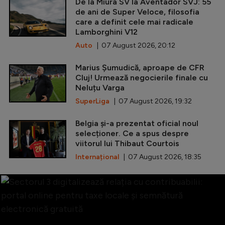
De la Miura SV la Aventador SVJ: 55
de ani de Super Veloce, filosofia
care a definit cele mai radicale
Lamborghini V12
Auto
| 07 August 2026, 20:12
Marius Șumudică, aproape de CFR
Cluj! Urmează negocierile finale cu
Neluțu Varga
SuperLiga
| 07 August 2026, 19:32
Belgia și-a prezentat oficial noul
selecționer. Ce a spus despre
viitorul lui Thibaut Courtois
Internațional
| 07 August 2026, 18:35