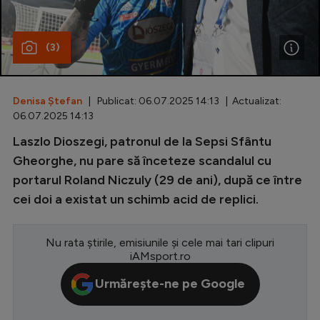
Special
(3)
Diverse
Inedit
Denisa Ștefan
| Publicat: 06.07.2025 14:13 | Actualizat:
Clasamente
06.07.2025 14:13
Laszlo Dioszegi, patronul de la Sepsi Sfântu
Gheorghe, nu pare să înceteze scandalul cu
portarul Roland Niczuly (29 de ani), după ce între
Champions League
cei doi a existat un schimb acid de replici.
Europa League
Conference League
Nu rata știrile, emisiunile și cele mai tari clipuri
iAMsport.ro
CM 2026
Urmărește-ne pe Google
Premier League
LaLiga