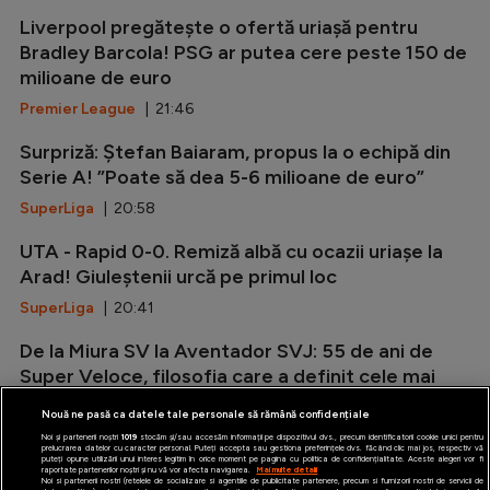
Liverpool pregătește o ofertă uriașă pentru
Bradley Barcola! PSG ar putea cere peste 150 de
milioane de euro
Premier League
| 21:46
Surpriză: Ștefan Baiaram, propus la o echipă din
Serie A! ”Poate să dea 5-6 milioane de euro”
SuperLiga
| 20:58
UTA - Rapid 0-0. Remiză albă cu ocazii uriașe la
Arad! Giuleștenii urcă pe primul loc
SuperLiga
| 20:41
De la Miura SV la Aventador SVJ: 55 de ani de
Super Veloce, filosofia care a definit cele mai
radicale Lamborghini V12
Nouă ne pasă ca datele tale personale să rămână confidențiale
Auto
| 20:12
Noi și partenerii noștri
1019
stocăm și/sau accesăm informații pe dispozitivul dvs., precum identificatorii cookie unici pentru
prelucrarea datelor cu caracter personal. Puteți accepta sau gestiona preferințele dvs. făcând clic mai jos, respectiv vă
puteți opune utilizării unui interes legitim în orice moment pe pagina cu politica de confidențialitate. Aceste alegeri vor fi
raportate partenerilor noștri și nu vă vor afecta navigarea.
Mai multe detalii
Noi si partenerii nostri (retelele de socializare si agentiile de publicitate partenere, precum si furnizorii nostri de servicii de