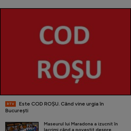
Este COD ROŞU. Când vine urgia în
RTV
Bucureşti
Maseurul lui Maradona a izucnit în
lacrimi când a povestit despre