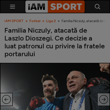
iAM SPORT
Fotbal
Liga 2
Familia Niczuly, atacată de Lasz
Familia Niczuly, atacată de
Laszlo Dioszegi. Ce decizie a
luat patronul cu privire la fratele
portarului
SuperLiga
Liga 2
Cupa României
Echipa Națională
U21
Fotbal feminin