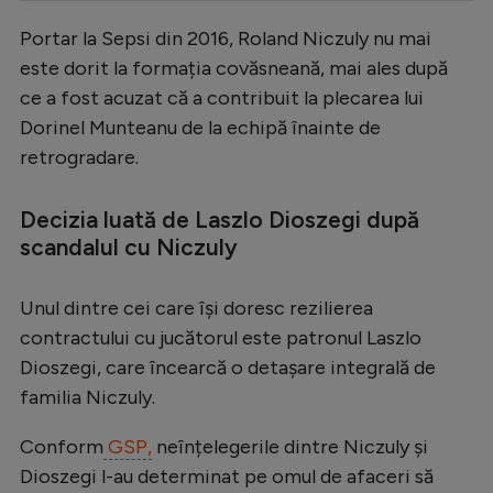
Serie A
Portar la Sepsi din 2016, Roland Niczuly nu mai
este dorit la formația covăsneană, mai ales după
Bundesliga
ce a fost acuzat că a contribuit la plecarea lui
Ligue 1
Dorinel Munteanu de la echipă înainte de
Campionate
retrogradare.
Starurile fotbalului
Decizia luată de Laszlo Dioszegi după
EURO 2024
scandalul cu Niczuly
Stranieri
Unul dintre cei care își doresc rezilierea
Clasamente
contractului cu jucătorul este patronul Laszlo
Dioszegi, care încearcă o detașare integrală de
familia Niczuly.
Tenis
Conform
GSP,
neînțelegerile dintre Niczuly și
Handbal
Dioszegi l-au determinat pe omul de afaceri să