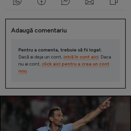
Adaugă comentariu
Pentru a comenta, trebuie să fii logat.
Dacă ai deja un cont,
intră în cont aici
. Daca
nu ai cont,
click aici pentru a crea un cont
nou
.