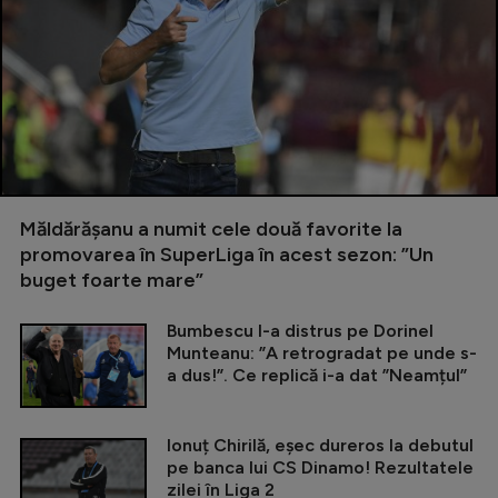
Măldărășanu a numit cele două favorite la
promovarea în SuperLiga în acest sezon: ”Un
buget foarte mare”
Bumbescu l-a distrus pe Dorinel
Munteanu: ”A retrogradat pe unde s-
a dus!”. Ce replică i-a dat ”Neamțul”
Ionuț Chirilă, eșec dureros la debutul
pe banca lui CS Dinamo! Rezultatele
zilei în Liga 2