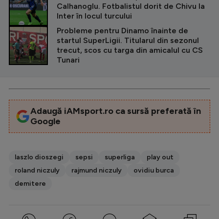
Calhanoglu. Fotbalistul dorit de Chivu la
Inter în locul turcului
Probleme pentru Dinamo înainte de
startul SuperLigii. Titularul din sezonul
trecut, scos cu targa din amicalul cu CS
Tunari
Adaugă iAMsport.ro ca sursă preferată în
Google
laszlo dioszegi
sepsi
superliga
play out
roland niczuly
rajmund niczuly
ovidiu burca
demitere