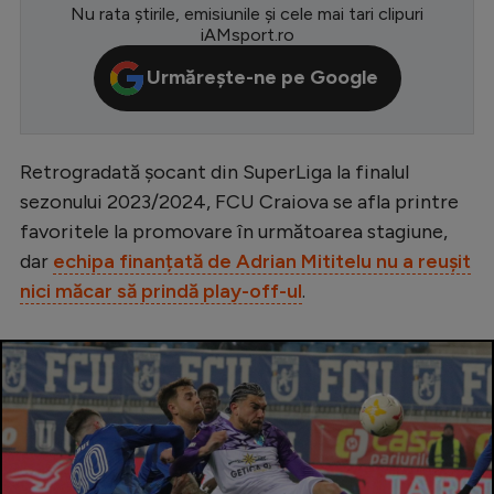
Nu rata știrile, emisiunile și cele mai tari clipuri
Serie A
iAMsport.ro
Bundesliga
Urmărește-ne pe Google
Ligue 1
Campionate
Retrogradată șocant din SuperLiga la finalul
Starurile fotbalului
sezonului 2023/2024, FCU Craiova se afla printre
favoritele la promovare în următoarea stagiune,
EURO 2024
dar
echipa finanțată de Adrian Mititelu nu a reușit
Stranieri
nici măcar să prindă play-off-ul
.
Clasamente
Tenis
Handbal