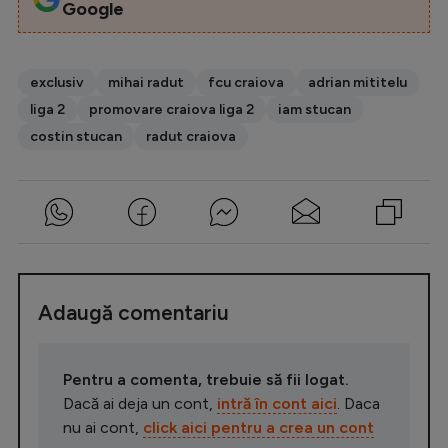
Google
exclusiv
mihai radut
fcu craiova
adrian mititelu
liga 2
promovare craiova liga 2
iam stucan
costin stucan
radut craiova
Adaugă comentariu
Pentru a comenta, trebuie să fii logat.
Dacă ai deja un cont,
intră în cont aici
. Daca
nu ai cont,
click aici pentru a crea un cont