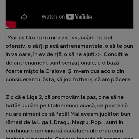
”
Marius Croitoru mi-a zis: <<Jucăm fotbal
ofensiv, o să îți placă antrenamentele, o să te pun
în valoare, în evidență, o să ne ajuți>>. Condițiile
de antrenament sunt senzaționale, e o bază
foarte mișto la Craiova. Și m-am dus acolo din
considerentul ăsta, să joc fotbal și să am plăcere.
Zic că e Liga 2, că promovăm la pas, cine să ne
bată? Jucăm pe Oblemenco acasă, ce poate să...
nu are nimeni ce să facă! Mai aveam jucători buni
rămași de la Liga 1, Dragu, Negru, Pop... sunt în
continuare convins că dacă lucrurile erau cum
trebuie și normale, Craiova trebuia să promoveze