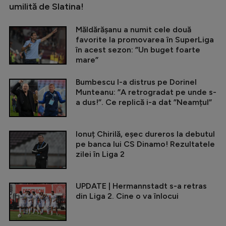
umilită de Slatina!
Măldărășanu a numit cele două
favorite la promovarea în SuperLiga
în acest sezon: ”Un buget foarte
mare”
Bumbescu l-a distrus pe Dorinel
Munteanu: ”A retrogradat pe unde s-
a dus!”. Ce replică i-a dat ”Neamțul”
Ionuț Chirilă, eșec dureros la debutul
pe banca lui CS Dinamo! Rezultatele
zilei în Liga 2
UPDATE | Hermannstadt s-a retras
din Liga 2. Cine o va înlocui