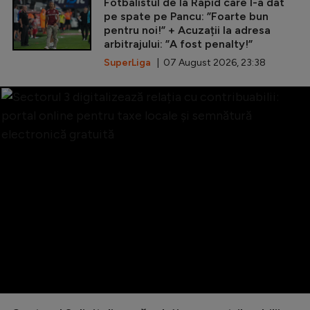
Fotbalistul de la Rapid care l-a dat
pe spate pe Pancu: ”Foarte bun
pentru noi!” + Acuzații la adresa
arbitrajului: ”A fost penalty!”
SuperLiga
| 07 August 2026, 23:38