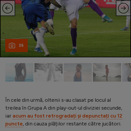
Natație
Formula 1
Gimnastică
Auto
35
Rugby
Ciclism
Alte sporturi
JO 2024
JO 2026
În cele din urmă, oltenii s-au clasat pe locul al
treilea în Grupa A din play-out-ul diviziei secunde,
iar
acum au fost retrogradați și depunctați cu 12
puncte
, din cauza plăților restante către jucători.