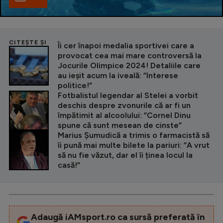
CITEȘTE ȘI
Îi cer înapoi medalia sportivei care a
provocat cea mai mare controversă la
Jocurile Olimpice 2024! Detaliile care
au ieșit acum la iveală: ”Interese
politice!”
Fotbalistul legendar al Stelei a vorbit
deschis despre zvonurile că ar fi un
împătimit al alcoolului: ”Cornel Dinu
spune că sunt mesean de cinste”
Marius Șumudică a trimis o farmacistă să
îi pună mai multe bilete la pariuri: ”A vrut
să nu fie văzut, dar el îi ținea locul la
casă!”
Adaugă iAMsport.ro ca sursă preferată în