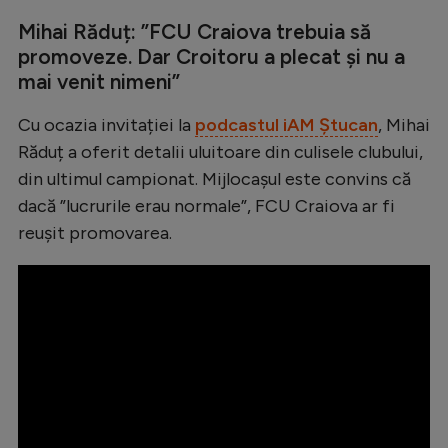
Intră în cont
Mihai Răduț: ”FCU Craiova trebuia să
Creează cont
promoveze. Dar Croitoru a plecat și nu a
mai venit nimeni”
Cu ocazia invitației la
podcastul iAM Ștucan
, Mihai
Răduț a oferit detalii uluitoare din culisele clubului,
din ultimul campionat. Mijlocașul este convins că
dacă ”lucrurile erau normale”, FCU Craiova ar fi
reușit promovarea.