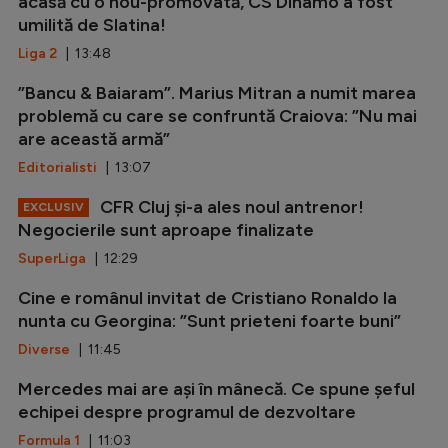
acasă cu o nou-promovată, CS Dinamo a fost
umilită de Slatina!
Liga 2
| 13:48
”Bancu & Baiaram”. Marius Mitran a numit marea
problemă cu care se confruntă Craiova: ”Nu mai
are această armă”
Editorialisti
| 13:07
CFR Cluj și-a ales noul antrenor!
EXCLUSIV
Negocierile sunt aproape finalizate
SuperLiga
| 12:29
Cine e românul invitat de Cristiano Ronaldo la
nunta cu Georgina: ”Sunt prieteni foarte buni”
Diverse
| 11:45
Mercedes mai are ași în mânecă. Ce spune șeful
echipei despre programul de dezvoltare
Formula 1
| 11:03