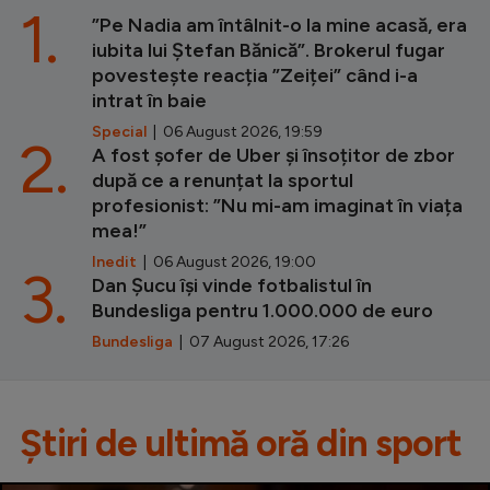
1.
”Pe Nadia am întâlnit-o la mine acasă, era
iubita lui Ștefan Bănică”. Brokerul fugar
povestește reacția ”Zeiței” când i-a
intrat în baie
Special
| 06 August 2026, 19:59
2.
A fost șofer de Uber și însoțitor de zbor
după ce a renunțat la sportul
profesionist: ”Nu mi-am imaginat în viața
mea!”
Inedit
| 06 August 2026, 19:00
3.
Dan Șucu își vinde fotbalistul în
Bundesliga pentru 1.000.000 de euro
Bundesliga
| 07 August 2026, 17:26
Știri de ultimă oră din sport