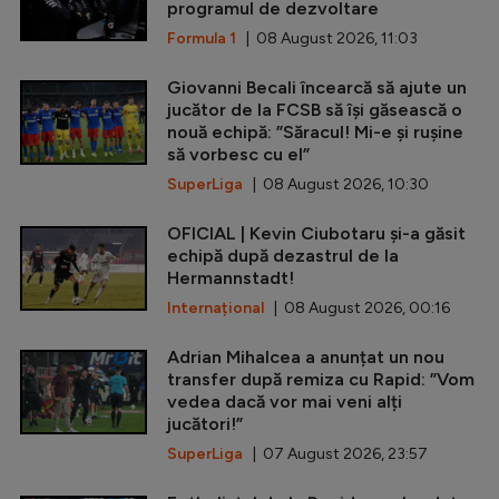
programul de dezvoltare
Formula 1
| 08 August 2026, 11:03
Giovanni Becali încearcă să ajute un
jucător de la FCSB să își găsească o
nouă echipă: ”Săracul! Mi-e și rușine
să vorbesc cu el”
SuperLiga
| 08 August 2026, 10:30
OFICIAL | Kevin Ciubotaru și-a găsit
echipă după dezastrul de la
Hermannstadt!
Internațional
| 08 August 2026, 00:16
Adrian Mihalcea a anunțat un nou
transfer după remiza cu Rapid: ”Vom
vedea dacă vor mai veni alți
jucători!”
SuperLiga
| 07 August 2026, 23:57