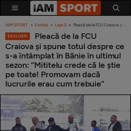
iAM SPORT
Fotbal
Liga 2
Pleacă de la FCU Craiova și spu
Pleacă de la FCU
EXCLUSIV
Craiova și spune totul despre ce
s-a întâmplat în Bănie în ultimul
sezon: ”Mititelu crede că le știe
pe toate! Promovam dacă
SuperLiga
lucrurile erau cum trebuie”
Liga 2
Cupa României
Echipa Națională
U21
Fotbal feminin