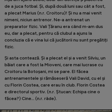
de a juca fotbal. Și, după două luni sau cât a fost,
a plecat Marius (n.r. Croitoru)! Și nu a mai venit
nimeni, niciun antrenor. Ne-a antrenat un
preparator fizic. Vali Țăranu era când m-am dus
eu, dar a plecat, pentru că clubul a ajuns la
concluzia că e vina lui că jucătorii nu sunt pregătiți
fizic.
Și asta contează. Și a plecat el și a venit Silviu, un
băiat care a fost la Mioveni, care mai lucrase cu
Croitoru la Botoșani, mi se pare. El făcea
antrenamentele și rămăseseră Vali David, cu el și
cu Florin Costea, care erau în club. Florin Costea
e directorul sportiv. (n.r. Ștucan: Echipa cine o
făcea?) Cine... (n.r. râde).