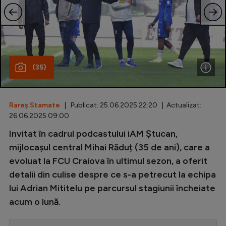
Special
Diverse
Inedit
(35)
Clasamente
Rareș Stamate
| Publicat: 25.06.2025 22:20 | Actualizat:
26.06.2025 09:00
Champions League
Invitat în cadrul podcastului iAM Ștucan,
mijlocașul central Mihai Răduț (35 de ani), care a
Europa League
evoluat la FCU Craiova în ultimul sezon, a oferit
Conference League
detalii din culise despre ce s-a petrecut la echipa
CM 2026
lui Adrian Mititelu pe parcursul stagiunii încheiate
acum o lună.
Premier League
LaLiga