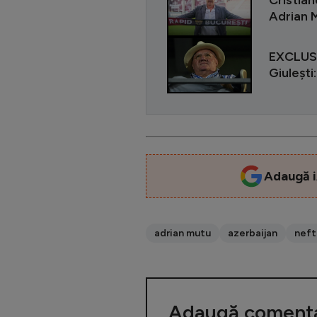
Adrian M
EXCLUSIV
Giulești
Adaugă i
adrian mutu
azerbaijan
neft
Adaugă comenta