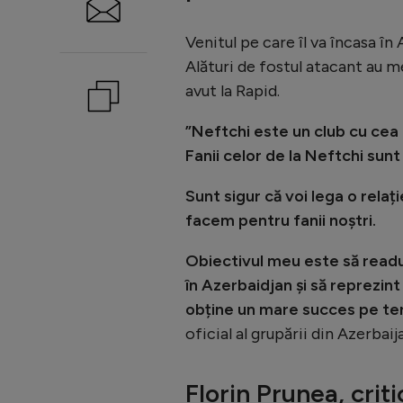
Venitul pe care îl va încasa î
Alături de fostul atacant au me
avut la Rapid.
”Neftchi este un club cu cea 
Fanii celor de la Neftchi sunt 
Sunt sigur că voi lega o relaț
facem pentru fanii noștri.
Obiectivul meu este să readuc
în Azerbaidjan și să reprezin
obține un mare succes pe te
oficial al grupării din Azerbaij
Florin Prunea, crit