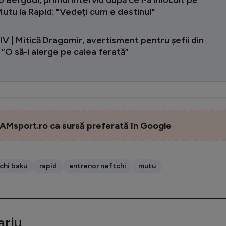
utu la Rapid: "Vedeți cum e destinul"
 | Mitică Dragomir, avertisment pentru șefii din
: ”O să-i alerge pe calea ferată”
AMsport.ro ca sursă preferată în Google
chi baku
rapid
antrenor neftchi
mutu
riu