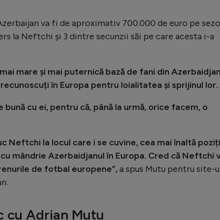
n Azerbaijan va fi de aproximativ 700.000 de euro pe sezo
rs la Neftchi și 3 dintre secunzii săi pe care acesta i-a
mai mare și mai puternică bază de fani din Azerbaidjan
recunoscuți în Europa pentru loialitatea și sprijinul lor.
ie bună cu ei, pentru că, până la urmă, orice facem, o
 Neftchi la locul care i se cuvine, cea mai înaltă poziț
t cu mândrie Azerbaidjanul în Europa. Cred că Neftchi 
renurile de fotbal europene”,
a spus Mutu pentru site-u
an.
ic cu Adrian Mutu