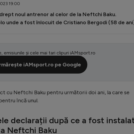
.2023 19:00
drept noul antrenor al celor de la Neftchi Baku.
lo unde a fost înlocuit de Cristiano Bergodi (58 de ani)
e, emisiunile și cele mai tari clipuri iAMsport.ro
rmărește iAMsport.ro pe Google
act cu Neftchi Baku pentru următorii doi ani, la care se
entru încă unul.
e declarații după ce a fost instala
la Neftchi Baku