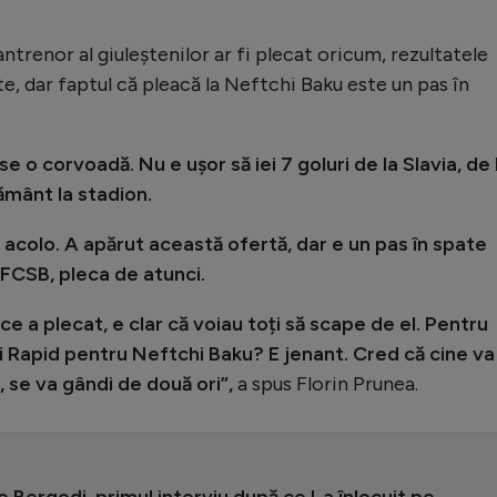
ntrenor al giuleștenilor ar fi plecat oricum, rezultatele
e, dar faptul că pleacă la Neftchi Baku este un pas în
 o corvoadă. Nu e ușor să iei 7 goluri de la Slavia, de 
ământ la stadion.
acolo. A apărut această ofertă, dar e un pas în spate
 FCSB, pleca de atunci.
e a plecat, e clar că voiau toți să scape de el. Pentru
și Rapid pentru Neftchi Baku? E jenant. Cred că cine va
, se va gândi de două ori”,
a spus Florin Prunea.
o Bergodi, primul interviu după ce l-a înlocuit pe