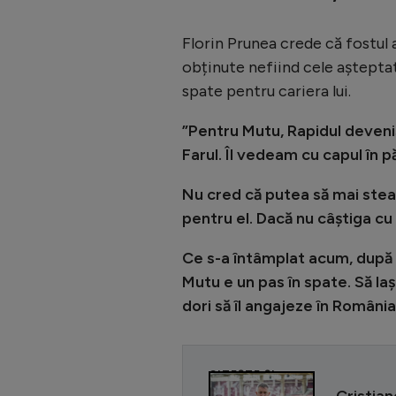
Florin Prunea crede că fostul a
obținute nefiind cele așteptat
spate pentru cariera lui.
”Pentru Mutu, Rapidul devenise
Farul. Îl vedeam cu capul în p
Nu cred că putea să mai stea 
pentru el. Dacă nu câștiga cu
Ce s-a întâmplat acum, după c
Mutu e un pas în spate. Să la
dori să îl angajeze în România
CITEȘTE ȘI
Cristian