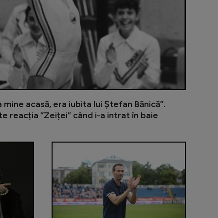
 mine acasă, era iubita lui Ștefan Bănică”.
 reacția ”Zeiței” când i-a intrat în baie
de zbor după ce a renunțat la sportul profesionist: ”Nu m
”Transferul anului în România!”. Edi Iordănescu a da
Gigi Becali 