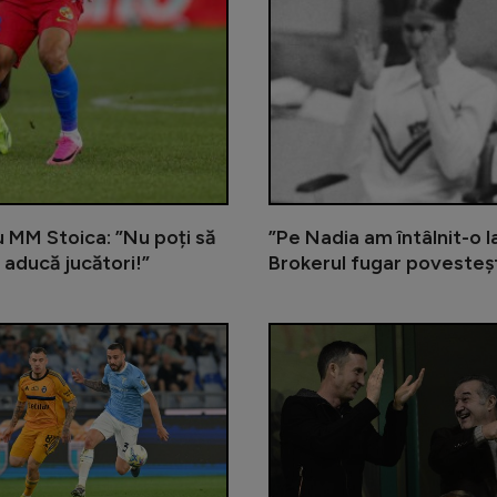
cu MM Stoica: ”Nu poți să
”Pe Nadia am întâlnit-o la
 aducă jucători!”
Brokerul fugar povestește
A fost șofer de Uber și însoțitor 