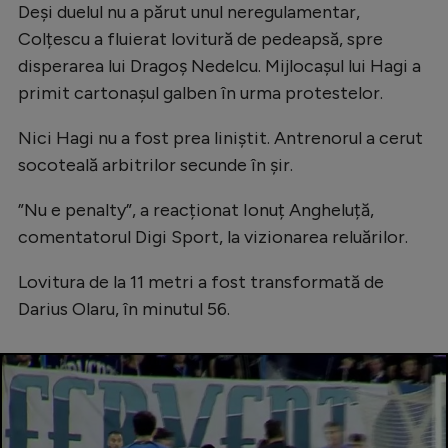
Intră în cont
Deși duelul nu a părut unul neregulamentar,
Colțescu a fluierat lovitură de pedeapsă, spre
Creează cont
disperarea lui Dragoș Nedelcu. Mijlocașul lui Hagi a
primit cartonașul galben în urma protestelor.
Nici Hagi nu a fost prea liniștit. Antrenorul a cerut
socoteală arbitrilor secunde în șir.
”Nu e penalty”, a reacționat Ionuț Angheluță,
comentatorul Digi Sport, la vizionarea reluărilor.
Lovitura de la 11 metri a fost transformată de
Darius Olaru, în minutul 56.