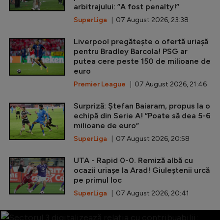
arbitrajului: ”A fost penalty!”
SuperLiga
| 07 August 2026, 23:38
Liverpool pregătește o ofertă uriașă
pentru Bradley Barcola! PSG ar
putea cere peste 150 de milioane de
euro
Premier League
| 07 August 2026, 21:46
Surpriză: Ștefan Baiaram, propus la o
echipă din Serie A! ”Poate să dea 5-6
milioane de euro”
SuperLiga
| 07 August 2026, 20:58
UTA - Rapid 0-0. Remiză albă cu
ocazii uriașe la Arad! Giuleștenii urcă
pe primul loc
SuperLiga
| 07 August 2026, 20:41