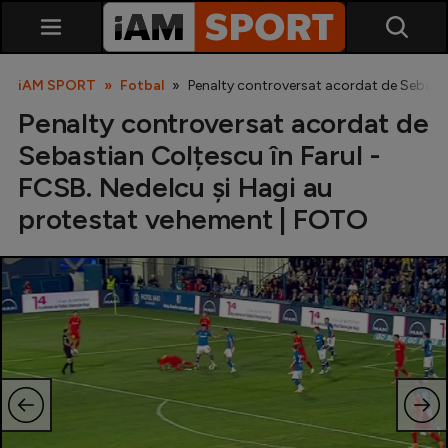
iAM SPORT
Fotbal
Penalty controversat acordat de Sebasti
Penalty controversat acordat de
Sebastian Colțescu în Farul -
FCSB. Nedelcu și Hagi au
protestat vehement | FOTO
SuperLiga
Liga 2
Cupa României
Echipa Națională
U21
Fotbal feminin