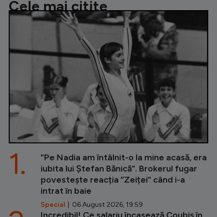
Cele mai citite
1.
”Pe Nadia am întâlnit-o la mine acasă, era
iubita lui Ștefan Bănică”. Brokerul fugar
povestește reacția ”Zeiței” când i-a
intrat în baie
Special
| 06 August 2026, 19:59
Incredibil! Ce salariu încasează Coubiș în