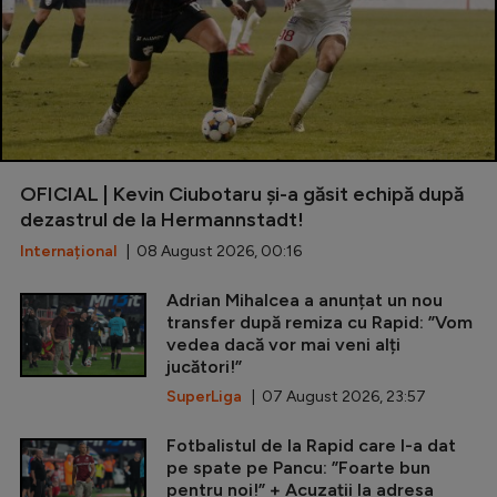
OFICIAL | Kevin Ciubotaru și-a găsit echipă după
dezastrul de la Hermannstadt!
Internațional
| 08 August 2026, 00:16
Adrian Mihalcea a anunțat un nou
transfer după remiza cu Rapid: ”Vom
vedea dacă vor mai veni alți
jucători!”
SuperLiga
| 07 August 2026, 23:57
Fotbalistul de la Rapid care l-a dat
pe spate pe Pancu: ”Foarte bun
pentru noi!” + Acuzații la adresa