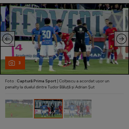
Natație
Formula 1
Gimnastică
Auto
Rugby
Ciclism
3
Alte sporturi
JO 2024
Foto :
Captură Prima Sport
| Colțescu a acordat ușor un
penalty la duelul dintre Tudor Băluță și Adrian Șut
JO 2026