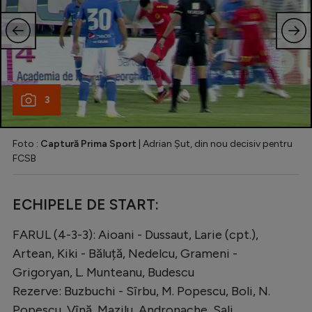
3
Foto :
Captură Prima Sport
| Adrian Șut, din nou decisiv pentru
FCSB
ECHIPELE DE START:
FARUL (4-3-3): Aioani - Dussaut, Larie (cpt.),
Artean, Kiki - Băluță, Nedelcu, Grameni -
Grigoryan, L. Munteanu, Budescu
Rezerve: Buzbuchi - Sîrbu, M. Popescu, Boli, N.
Popescu, Vînă, Mazilu, Andronache, Sali