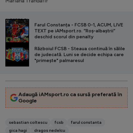
Mariana Trandafir
CITEȘTE ȘI
Farul Constanța - FCSB 0-1, ACUM, LIVE
TEXT pe iAMsport.ro. ”Roș-albaștrii”
deschid scorul din penalty
Războiul FCSB - Steaua continuă în sălile
de judecată. Luni se decide echipa care
"primește" palmaresul
Adaugă iAMsport.ro ca sursă preferată în
Google
sebastian coltescu
fcsb
farul constanta
gica hagi
dragos nedelcu