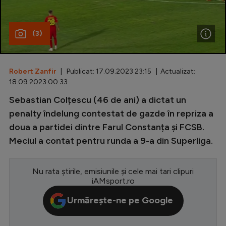
Special
(3)
Diverse
Inedit
Robert Zanfir
| Publicat: 17.09.2023 23:15 | Actualizat:
Clasamente
18.09.2023 00:33
Sebastian Colțescu (46 de ani) a dictat un
penalty îndelung contestat de gazde în repriza a
doua a partidei dintre Farul Constanța și FCSB.
Champions League
Meciul a contat pentru runda a 9-a din Superliga.
Europa League
Conference League
Nu rata știrile, emisiunile și cele mai tari clipuri
iAMsport.ro
CM 2026
Urmărește-ne pe Google
Premier League
LaLiga