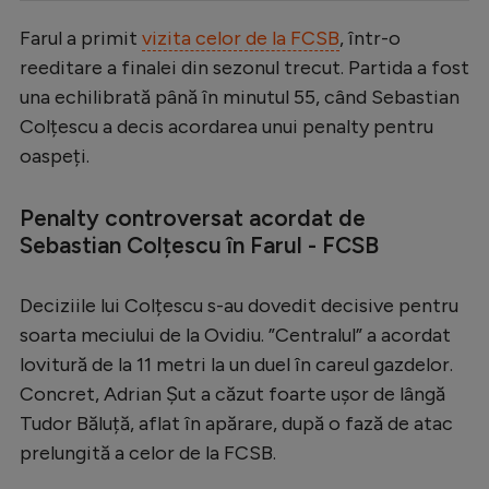
Serie A
Farul a primit
vizita celor de la FCSB
, într-o
reeditare a finalei din sezonul trecut. Partida a fost
Bundesliga
una echilibrată până în minutul 55, când Sebastian
Ligue 1
Colțescu a decis acordarea unui penalty pentru
Campionate
oaspeți.
Starurile fotbalului
Penalty controversat acordat de
EURO 2024
Sebastian Colțescu în Farul - FCSB
Stranieri
Deciziile lui Colțescu s-au dovedit decisive pentru
Clasamente
soarta meciului de la Ovidiu. ”Centralul” a acordat
lovitură de la 11 metri la un duel în careul gazdelor.
Concret, Adrian Șut a căzut foarte ușor de lângă
Tudor Băluță, aflat în apărare, după o fază de atac
Tenis
prelungită a celor de la FCSB.
Handbal