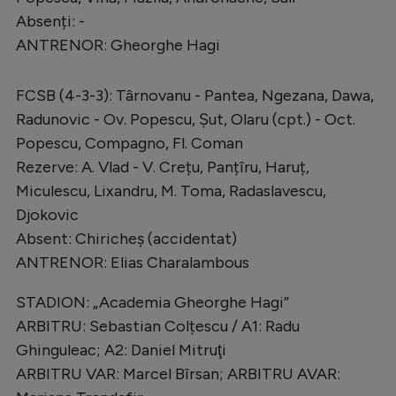
Absenți: -
ANTRENOR: Gheorghe Hagi
FCSB (4-3-3): Târnovanu - Pantea, Ngezana, Dawa,
Radunovic - Ov. Popescu, Șut, Olaru (cpt.) - Oct.
Popescu, Compagno, Fl. Coman
Rezerve: A. Vlad - V. Crețu, Panțîru, Haruț,
Miculescu, Lixandru, M. Toma, Radaslavescu,
Djokovic
Absent: Chiricheş (accidentat)
ANTRENOR: Elias Charalambous
STADION: „Academia Gheorghe Hagi”
ARBITRU: Sebastian Colțescu / A1: Radu
Ghinguleac; A2: Daniel Mitruţi
ARBITRU VAR: Marcel Bîrsan; ARBITRU AVAR: