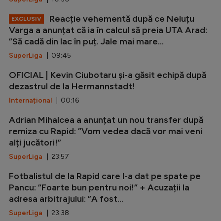
Reacție vehementă după ce Neluțu
EXCLUSIV
Varga a anunțat că ia în calcul să preia UTA Arad:
”Să cadă din lac în puț. Jale mai mare...
SuperLiga
| 09:45
OFICIAL | Kevin Ciubotaru și-a găsit echipă după
dezastrul de la Hermannstadt!
Internațional
| 00:16
Adrian Mihalcea a anunțat un nou transfer după
remiza cu Rapid: ”Vom vedea dacă vor mai veni
alți jucători!”
SuperLiga
| 23:57
Fotbalistul de la Rapid care l-a dat pe spate pe
Pancu: ”Foarte bun pentru noi!” + Acuzații la
adresa arbitrajului: ”A fost...
SuperLiga
| 23:38