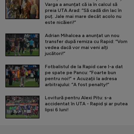
Varga a anunțat că ia în calcul să
preia UTA Arad: ”Să cadă din lac în
puț. Jale mai mare decât acolo nu
este nicăieri!”
Adrian Mihalcea a anunțat un nou
transfer după remiza cu Rapid: ”Vom
vedea dacă vor mai veni alți
jucători!”
Fotbalistul de la Rapid care l-a dat
pe spate pe Pancu: ”Foarte bun
pentru noi!” + Acuzații la adresa
arbitrajului: ”A fost penalty!”
Lovitură pentru Alexi Pitu: s-a
accidentat în UTA - Rapid și ar putea
lipsi 6 luni!