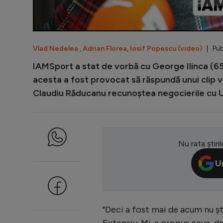
Vlad Nedelea
,
Adrian Florea
,
Iosif Popescu (video)
| Publ
IAMSport a stat de vorbă cu George Ilinca (65 d
acesta a fost provocat să răspundă unui clip v
Claudiu Răducanu recunoștea negocierile cu U
Nu rata știril
U
"Deci a fost mai de acum nu ști
Extensiv. Mi-a propus ceva, da