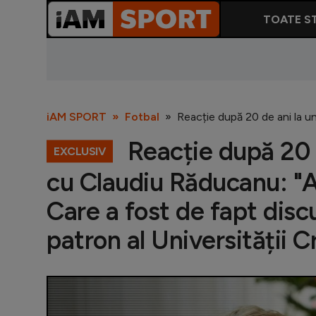
TOATE ST
iAM SPORT
Fotbal
Reacție după 20 de ani la un
Reacție după 20 de
EXCLUSIV
cu Claudiu Răducanu: "Am
Care a fost de fapt discu
patron al Universității 