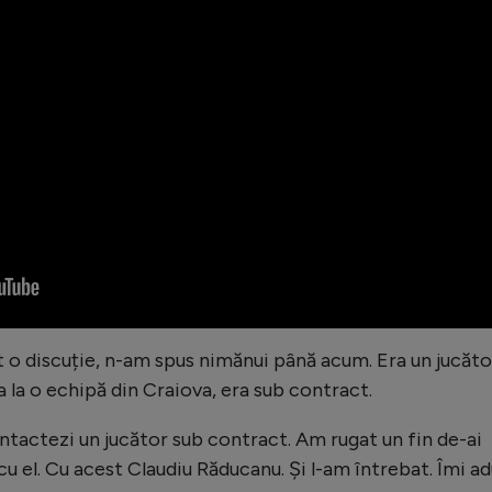
t o discuție, n-am spus nimănui până acum. Era un jucăto
a la o echipă din Craiova, era sub contract.
ontactezi un jucător sub contract. Am rugat un fin de-ai
cu el. Cu acest Claudiu Răducanu. Și l-am întrebat. Îmi a