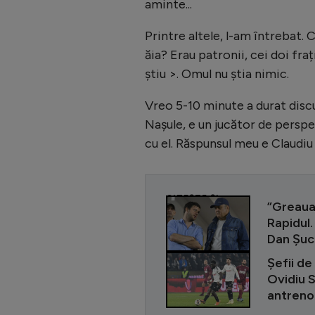
aminte...
Printre altele, l-am întrebat. C
ăia? Erau patronii, cei doi frați
știu >. Omul nu știa nimic.
Vreo 5-10 minute a durat discuți
Nașule, e un jucător de perspec
cu el. Răspunsul meu e Claudiu R
CITEȘTE ȘI
”Greaua
Rapidul.
Dan Șuc
Șefii de 
Ovidiu 
antrenor