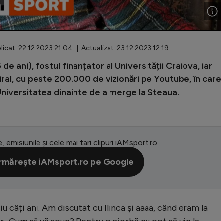
icat: 22.12.2023 21:04 | Actualizat: 23.12.2023 12:19
e ani), fostul finanțator al Universității Craiova, iar
iral, cu peste 200.000 de vizionări pe Youtube, în care
niversitatea dinainte de a merge la Steaua.
e, emisiunile și cele mai tari clipuri iAMsport.ro
rmărește iAMsport.ro pe Google
u câți ani. Am discutat cu Ilinca și aaaa, când eram la
r.. Cum să vă spun? Pentru o ciorbă nu pot să vin la