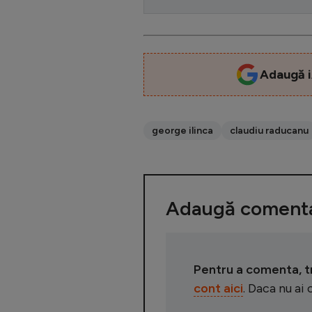
Adaugă i
george ilinca
claudiu raducanu
Adaugă comenta
Pentru a comenta, tre
cont aici
. Daca nu ai