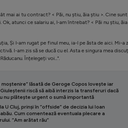
ât mai ai tu contract? < Păi, nu știu, ăia știu >. Cine sunt
. Ok, atunci ce salariu ai, l-am întrebat? < Păi nu știu, ăia
a, Și l-am rugat pe finul meu, ia-l pe ăsta de aici. Mi-a z
tivă. I-am zis să se ducă cu el. Asta e singura mea discu
ăducanu. Înțelegeți voi...".
 moștenire” lăsată de Geroge Copos lovește iar
 Giuleștenii riscă să aibă interzis la transferuri dacă
u nu plătește urgent o sumă importantă
la U Cluj, prinși în ”offside” de decizia lui Ioan
Sabău. Cum comentează eventuala plecare a
ului. ”Am arătat rău”