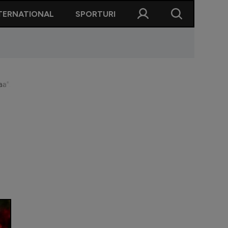
TERNATIONAL
SPORTURI
aa". Care a fost de fapt discuția dintre golgeter și fostul patron