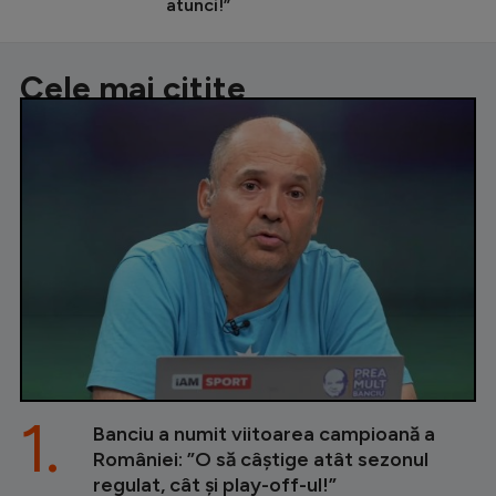
atunci!”
Cele mai citite
1.
Banciu a numit viitoarea campioană a
României: ”O să câștige atât sezonul
regulat, cât și play-off-ul!”