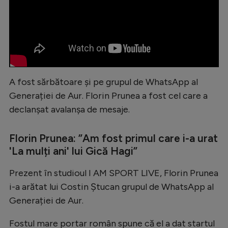
Natație
Formula 1
Gimnastică
Auto
A fost sărbătoare și pe grupul de WhatsApp al
Rugby
Generației de Aur. Florin Prunea a fost cel care a
Ciclism
declanșat avalanșa de mesaje.
Alte sporturi
Florin Prunea: ”Am fost primul care i-a urat
JO 2024
'La mulți ani' lui Gică Hagi”
JO 2026
Prezent în studioul I AM SPORT LIVE, Florin Prunea
i-a arătat lui Costin Ștucan grupul de WhatsApp al
Generației de Aur.
Fostul mare portar român spune că el a dat startul