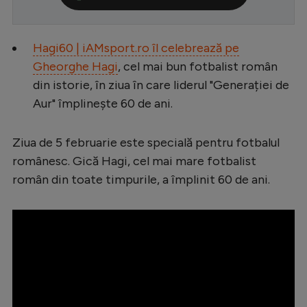
Serie A
Bundesliga
Hagi60 | iAMsport.ro îl celebrează pe
Gheorghe Hagi
, cel mai bun fotbalist român
Ligue 1
din istorie, în ziua în care liderul "Generației de
Campionate
Aur" împlinește 60 de ani.
Starurile fotbalului
Ziua de 5 februarie este specială pentru fotbalul
EURO 2024
românesc. Gică Hagi, cel mai mare fotbalist
Stranieri
român din toate timpurile, a împlinit 60 de ani.
Clasamente
Tenis
Handbal