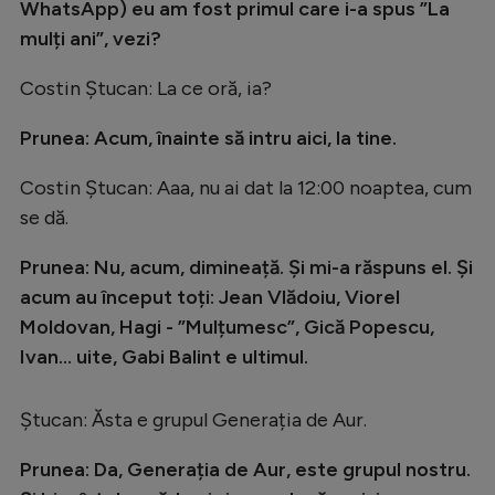
WhatsApp) eu am fost primul care i-a spus ”La
mulți ani”, vezi?
Costin Ștucan: La ce oră, ia?
Prunea: Acum, înainte să intru aici, la tine.
Costin Ștucan: Aaa, nu ai dat la 12:00 noaptea, cum
se dă.
Prunea: Nu, acum, dimineață. Și mi-a răspuns el. Și
acum au început toți: Jean Vlădoiu, Viorel
Moldovan, Hagi - ”Mulțumesc”, Gică Popescu,
Ivan... uite, Gabi Balint e ultimul.
Ștucan: Ăsta e grupul Generația de Aur.
Prunea: Da, Generația de Aur, este grupul nostru.