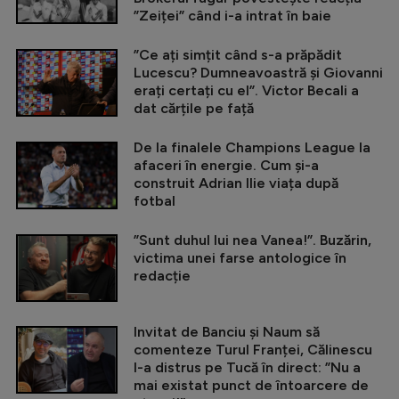
”Zeiței” când i-a intrat în baie
”Ce ați simțit când s-a prăpădit
Lucescu? Dumneavoastră și Giovanni
erați certați cu el”. Victor Becali a
dat cărțile pe față
De la finalele Champions League la
afaceri în energie. Cum și-a
construit Adrian Ilie viața după
fotbal
”Sunt duhul lui nea Vanea!”. Buzărin,
victima unei farse antologice în
redacție
Invitat de Banciu și Naum să
comenteze Turul Franței, Călinescu
l-a distrus pe Tucă în direct: ”Nu a
mai existat punct de întoarcere de