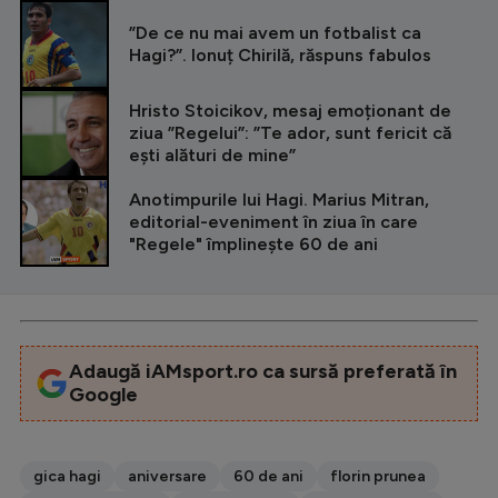
”De ce nu mai avem un fotbalist ca
Hagi?”. Ionuț Chirilă, răspuns fabulos
Hristo Stoicikov, mesaj emoționant de
ziua ”Regelui”: ”Te ador, sunt fericit că
ești alături de mine”
Anotimpurile lui Hagi. Marius Mitran,
editorial-eveniment în ziua în care
"Regele" împlinește 60 de ani
Adaugă iAMsport.ro ca sursă preferată în
Google
gica hagi
aniversare
60 de ani
florin prunea