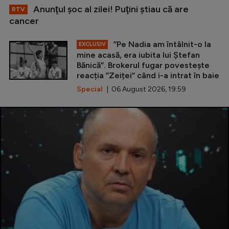
Anunţul şoc al zilei! Puţini ştiau că are
RTV
cancer
”Pe Nadia am întâlnit-o la
EXCLUSIV
mine acasă, era iubita lui Ștefan
Bănică”. Brokerul fugar povestește
reacția ”Zeiței” când i-a intrat în baie
Special
| 06 August 2026, 19:59