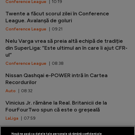
Conference League
| 10:19
Twente a făcut scorul zilei în Conference
League. Avalanșă de goluri
Conference League
| 09:21
Nelu Varga vrea să preia altă echipă de tradiție
din SuperLiga: ”Este ultimul an în care îi ajut CFR-
ul”
Conference League
| 08:38
Nissan Qashqai e-POWER intră în Cartea
Recordurilor
Auto
| 08:32
Vinicius Jr. rămâne la Real. Britanicii de la
FourFourTwo spun că este o greșeală
LaLiga
| 07:59
O cască Disney face istorie în Formula 1
Nouă ne pasă ca datele tale personale să rămână confidențiale