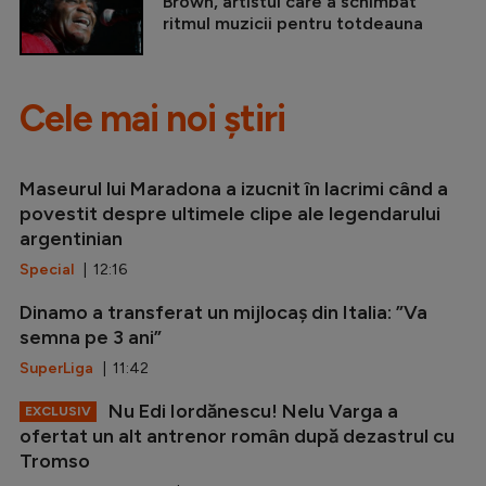
Brown, artistul care a schimbat
ritmul muzicii pentru totdeauna
Cele mai noi știri
Maseurul lui Maradona a izucnit în lacrimi când a
povestit despre ultimele clipe ale legendarului
argentinian
Special
| 12:16
Dinamo a transferat un mijlocaș din Italia: ”Va
semna pe 3 ani”
SuperLiga
| 11:42
Nu Edi Iordănescu! Nelu Varga a
EXCLUSIV
ofertat un alt antrenor român după dezastrul cu
Tromso