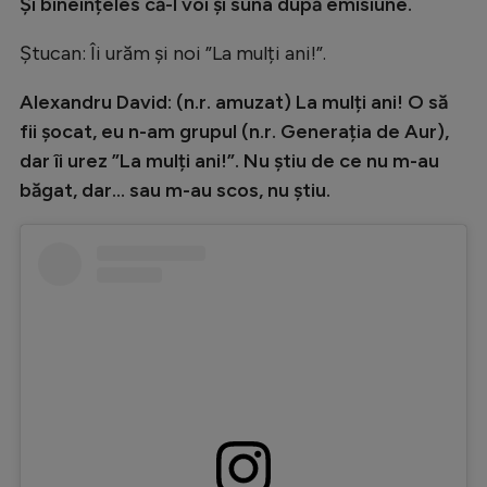
Și bineînțeles că-l voi și suna după emisiune.
Ștucan: Îi urăm și noi ”La mulți ani!”.
Alexandru David: (n.r. amuzat) La mulți ani! O să
fii șocat, eu n-am grupul (n.r. Generația de Aur),
dar îi urez ”La mulți ani!”. Nu știu de ce nu m-au
băgat, dar... sau m-au scos, nu știu.