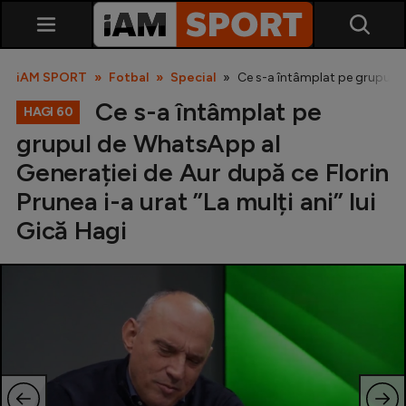
iAM SPORT
Fotbal
Special
Ce s-a întâmplat pe grupul de
Ce s-a întâmplat pe
HAGI 60
grupul de WhatsApp al
Generației de Aur după ce Florin
Prunea i-a urat ”La mulți ani” lui
Gică Hagi
SuperLiga
Liga 2
Cupa României
Echipa Națională
U21
Fotbal feminin