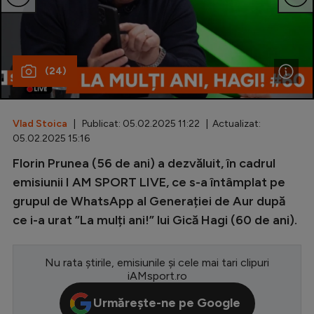
Special
Diverse
(24)
Inedit
Clasamente
Vlad Stoica
| Publicat: 05.02.2025 11:22 | Actualizat:
05.02.2025 15:16
Florin Prunea (56 de ani) a dezvăluit, în cadrul
Champions League
emisiunii I AM SPORT LIVE, ce s-a întâmplat pe
grupul de WhatsApp al Generației de Aur după
Europa League
ce i-a urat ”La mulți ani!” lui Gică Hagi (60 de ani).
Conference League
CM 2026
Nu rata știrile, emisiunile și cele mai tari clipuri
iAMsport.ro
Premier League
Urmărește-ne pe Google
LaLiga