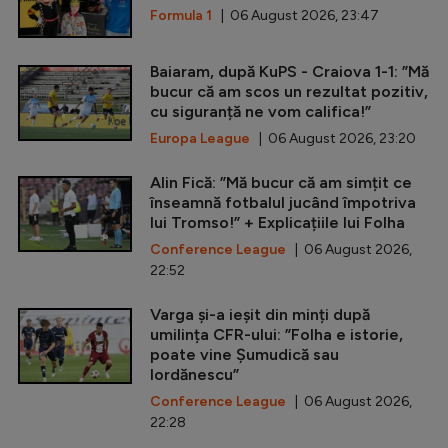
Formula 1
| 06 August 2026, 23:47
Baiaram, după KuPS - Craiova 1-1: ”Mă
bucur că am scos un rezultat pozitiv,
cu siguranță ne vom califica!”
Europa League
| 06 August 2026, 23:20
Alin Fică: ”Mă bucur că am simțit ce
înseamnă fotbalul jucând împotriva
lui Tromso!” + Explicațiile lui Folha
Conference League
| 06 August 2026,
22:52
Varga și-a ieșit din minți după
umilința CFR-ului: ”Folha e istorie,
poate vine Șumudică sau
Iordănescu”
Conference League
| 06 August 2026,
22:28