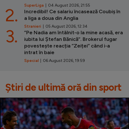
SuperLiga
| 04 August 2026, 21:55
2.
Incredibil! Ce salariu încasează Coubiș în
a liga a doua din Anglia
Stranieri
| 05 August 2026, 12:34
3.
”Pe Nadia am întâlnit-o la mine acasă, era
iubita lui Ștefan Bănică”. Brokerul fugar
povestește reacția ”Zeiței” când i-a
intrat în baie
Special
| 06 August 2026, 19:59
Știri de ultimă oră din sport