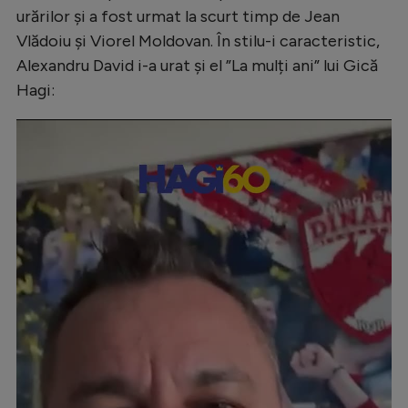
Intră în cont
urărilor și a fost urmat la scurt timp de Jean
Creează cont
Vlădoiu și Viorel Moldovan. În stilu-i caracteristic,
Alexandru David i-a urat și el ”La mulți ani” lui Gică
Hagi: