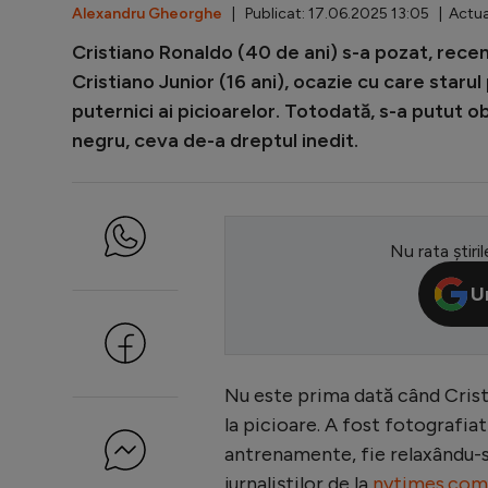
Alexandru Gheorghe
| Publicat: 17.06.2025 13:05 | Actua
Cristiano Ronaldo (40 de ani) s-a pozat, recent,
Cristiano Junior (16 ani), ocazie cu care staru
puternici ai picioarelor. Totodată, s-a putut ob
negru, ceva de-a dreptul inedit.
Nu rata știril
U
Nu este prima dată când Cristi
la picioare. A fost fotografiat
antrenamente, fie relaxându-se 
jurnaliștilor de la
nytimes.com