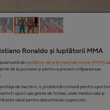
istiano Ronaldo și luptătorii MMA
pularizată de
luptătorii de arte marțiale mixte (MMA)
, c
ghiile de la picioare și pentru a preveni crăparea sau
.
e proteja de bacterii, o problemă comună pentru sportivi
pantofi sport sau ghete de fotbal, unde mediul cald și
tă este ideal pentru dezvoltarea ciupercilor.