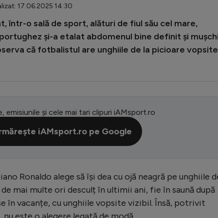
lizat: 17.06.2025 14:30
 într-o sală de sport, alături de fiul său cel mare,
l portughez și-a etalat abdomenul bine definit și mușchi
serva că fotbalistul are unghiile de la picioare vopsite
e, emisiunile și cele mai tari clipuri iAMsport.ro
rmărește iAMsport.ro pe Google
ano Ronaldo alege să își dea cu ojă neagră pe unghiile d
 de mai multe ori desculț în ultimii ani, fie în saună după
în vacanțe, cu unghiile vopsite vizibil. Însă, potrivit
, nu este o alegere legată de modă.