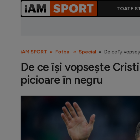
TOATE ST
iAM SPORT
Fotbal
Special
De ce își vopseș
De ce își vopsește Crist
picioare în negru