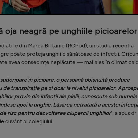
ă oja neagră pe unghiile picioarelor
odiatrie din Marea Britanie (RCPod), un studiu recent a
egre poate proteja unghiile sănătoase de infecții. Oricu
poate avea consecințe neplăcute — mai ales în climat cald
udoripare în picioare, o persoană obișnuită produce
 de transpirație pe zi doar la nivelul picioarelor. Aproap
ghiilor provin din infecții ale pielii, cunoscute sub numele
ândesc apoi la unghie. Lăsarea netratată a acestei infecții
 de risc pentru dezvoltarea ciupercii unghiilor
", a spus dr.
 cuvânt al colegiului.