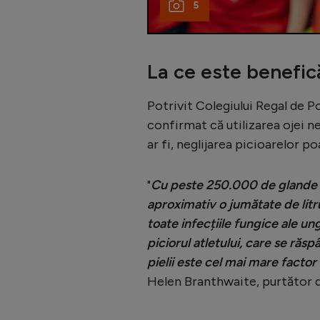
5
La ce este benefic
Potrivit Colegiului Regal de P
confirmat că utilizarea ojei n
ar fi, neglijarea picioarelor 
"
Cu peste 250.000 de glande s
aproximativ o jumătate de litru
toate infecțiile fungice ale un
piciorul atletului, care se răsp
pielii este cel mai mare factor
Helen Branthwaite, purtător de