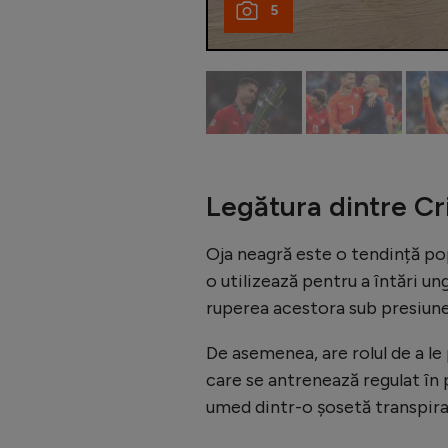
5
Legătura dintre Cr
Oja neagră este o tendință po
o utilizează pentru a întări un
ruperea acestora sub presiune
De asemenea, are rolul de a l
care se antrenează regulat în 
umed dintr-o șosetă transpira