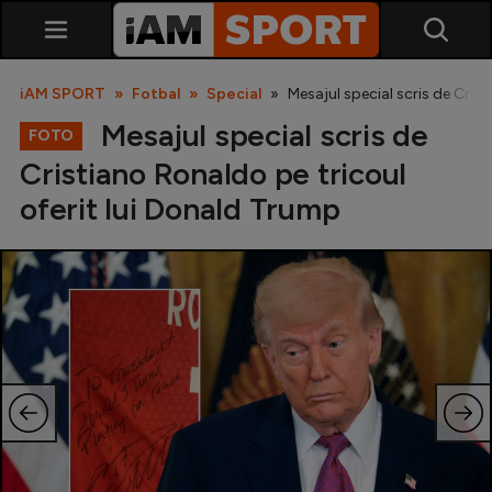
iAM SPORT
Fotbal
Special
Mesajul special scris de Cris
Mesajul special scris de
FOTO
Cristiano Ronaldo pe tricoul
oferit lui Donald Trump
SuperLiga
Liga 2
Cupa României
Echipa Națională
U21
Fotbal feminin