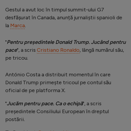
Serie A
Gestul a avut loc în timpul summit-ului G7
desfășurat în Canada, anunță jurnaliștii spanioli de
Bundesliga
la
Marca
.
Ligue 1
Campionate
"
Pentru președintele Donald Trump. Jucând pentru
pace
", a scris
Cristiano Ronaldo
, lângă numărul său,
Starurile fotbalului
pe tricou.
EURO 2024
Stranieri
António Costa a distribuit momentul în care
Donald Trump primește tricoul pe contul său
Clasamente
oficial de pe platforma X.
"
Jucăm pentru pace. Ca o echipă
", a scris
președintele Consiliului European în dreptul
Tenis
postării.
Handbal