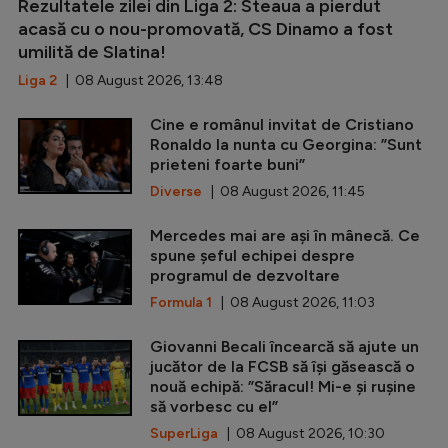
Rezultatele zilei din Liga 2: Steaua a pierdut
acasă cu o nou-promovată, CS Dinamo a fost
umilită de Slatina!
Liga 2
| 08 August 2026, 13:48
Cine e românul invitat de Cristiano
Ronaldo la nunta cu Georgina: ”Sunt
prieteni foarte buni”
Diverse
| 08 August 2026, 11:45
Mercedes mai are ași în mânecă. Ce
spune șeful echipei despre
programul de dezvoltare
Formula 1
| 08 August 2026, 11:03
Giovanni Becali încearcă să ajute un
jucător de la FCSB să își găsească o
nouă echipă: ”Săracul! Mi-e și rușine
să vorbesc cu el”
SuperLiga
| 08 August 2026, 10:30