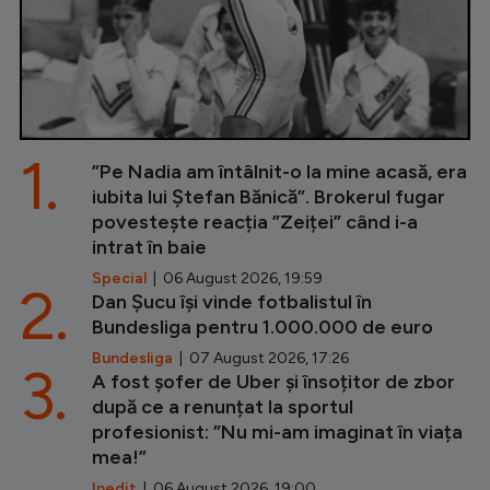
1.
”Pe Nadia am întâlnit-o la mine acasă, era
iubita lui Ștefan Bănică”. Brokerul fugar
povestește reacția ”Zeiței” când i-a
intrat în baie
Special
| 06 August 2026, 19:59
2.
Dan Șucu își vinde fotbalistul în
Bundesliga pentru 1.000.000 de euro
Bundesliga
| 07 August 2026, 17:26
3.
A fost șofer de Uber și însoțitor de zbor
după ce a renunțat la sportul
profesionist: ”Nu mi-am imaginat în viața
mea!”
Inedit
| 06 August 2026, 19:00