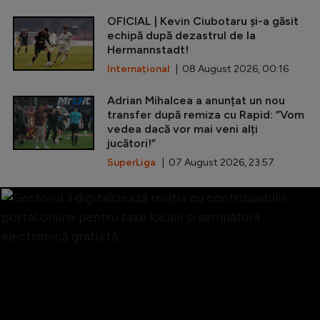
OFICIAL | Kevin Ciubotaru și-a găsit
echipă după dezastrul de la
Hermannstadt!
Internațional
| 08 August 2026, 00:16
Adrian Mihalcea a anunțat un nou
transfer după remiza cu Rapid: ”Vom
vedea dacă vor mai veni alți
jucători!”
SuperLiga
| 07 August 2026, 23:57