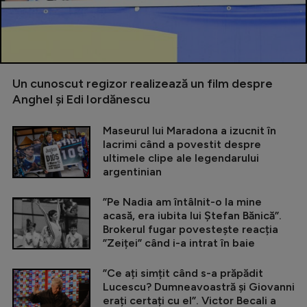
Un cunoscut regizor realizează un film despre
Anghel și Edi Iordănescu
Maseurul lui Maradona a izucnit în
lacrimi când a povestit despre
ultimele clipe ale legendarului
argentinian
”Pe Nadia am întâlnit-o la mine
acasă, era iubita lui Ștefan Bănică”.
Brokerul fugar povestește reacția
”Zeiței” când i-a intrat în baie
”Ce ați simțit când s-a prăpădit
Lucescu? Dumneavoastră și Giovanni
erați certați cu el”. Victor Becali a