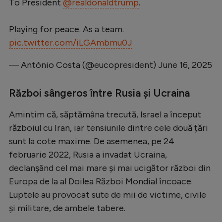
To President
@realdonaldtrump
.
Natație
Formula 1
Playing for peace. As a team.
pic.twitter.com/iLGAmbmu0J
Gimnastică
— António Costa (@eucopresident)
June 16, 2025
Auto
Rugby
Război sângeros între Rusia și Ucraina
Ciclism
Amintim că, săptămâna trecută, Israel a început
Alte sporturi
războiul cu Iran, iar tensiunile dintre cele două țări
JO 2024
sunt la cote maxime. De asemenea, pe 24
februarie 2022, Rusia a invadat Ucraina,
JO 2026
declanșând cel mai mare și mai ucigător război din
Europa de la al Doilea Război Mondial încoace.
Luptele au provocat sute de mii de victime, civile
și militare, de ambele tabere.