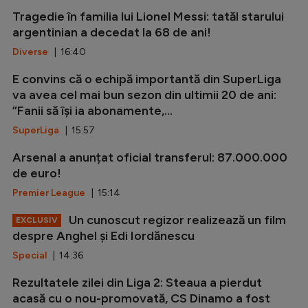
Tragedie în familia lui Lionel Messi: tatăl starului
argentinian a decedat la 68 de ani!
Diverse
| 16:40
E convins că o echipă importantă din SuperLiga
va avea cel mai bun sezon din ultimii 20 de ani:
”Fanii să își ia abonamente,...
SuperLiga
| 15:57
Arsenal a anunțat oficial transferul: 87.000.000
de euro!
Premier League
| 15:14
Un cunoscut regizor realizează un film
EXCLUSIV
despre Anghel și Edi Iordănescu
Special
| 14:36
Rezultatele zilei din Liga 2: Steaua a pierdut
acasă cu o nou-promovată, CS Dinamo a fost