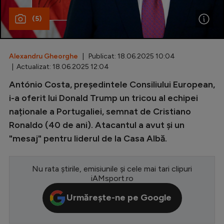
Special
(5)
Diverse
Inedit
Alexandru Gheorghe
| Publicat: 18.06.2025 10:04
| Actualizat: 18.06.2025 12:04
Clasamente
António Costa, președintele Consiliului European,
i-a oferit lui Donald Trump un tricou al echipei
naționale a Portugaliei, semnat de Cristiano
Ronaldo (40 de ani). Atacantul a avut și un
Champions League
"mesaj" pentru liderul de la Casa Albă.
Europa League
Conference League
Nu rata știrile, emisiunile și cele mai tari clipuri
iAMsport.ro
CM 2026
Urmărește-ne pe Google
Premier League
LaLiga