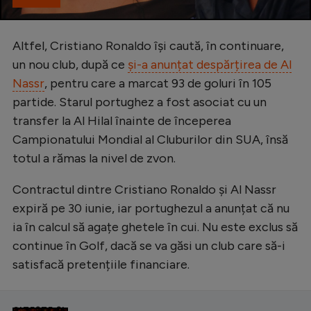
Altfel, Cristiano Ronaldo își caută, în continuare,
un nou club, după ce
și-a anunțat despărțirea de Al
Nassr
, pentru care a marcat 93 de goluri în 105
partide. Starul portughez a fost asociat cu un
transfer la Al Hilal înainte de începerea
Campionatului Mondial al Cluburilor din SUA, însă
totul a rămas la nivel de zvon.
Contractul dintre Cristiano Ronaldo și Al Nassr
expiră pe 30 iunie, iar portughezul a anunțat că nu
ia în calcul să agațe ghetele în cui. Nu este exclus să
continue în Golf, dacă se va găsi un club care să-i
satisfacă pretențiile financiare.
CITEȘTE ȘI