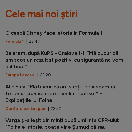
Cele mai noi știri
O cască Disney face istorie în Formula 1
Formula 1
| 23:47
Baiaram, după KuPS - Craiova 1-1: ”Mă bucur că
am scos un rezultat pozitiv, cu siguranță ne vom
califica!”
Europa League
| 23:20
Alin Fică: ”Mă bucur că am simțit ce înseamnă
fotbalul jucând împotriva lui Tromso!” +
Explicațiile lui Folha
Conference League
| 22:52
Varga și-a ieșit din minți după umilința CFR-ului:
”Folha e istorie, poate vine Șumudică sau