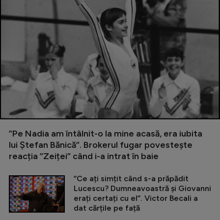
”Pe Nadia am întâlnit-o la mine acasă, era iubita
lui Ștefan Bănică”. Brokerul fugar povestește
reacția ”Zeiței” când i-a intrat în baie
”Ce ați simțit când s-a prăpădit
Lucescu? Dumneavoastră și Giovanni
erați certați cu el”. Victor Becali a
dat cărțile pe față