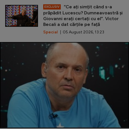
”Ce ați simțit când s-a
EXCLUSIV
prăpădit Lucescu? Dumneavoastră și
Giovanni erați certați cu el”. Victor
Becali a dat cărțile pe față
Special
| 05 August 2026, 13:23