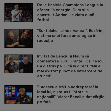
De la finalele Champions League la
afaceri în energie. Cum și-a
construit Adrian Ilie viața după
fotbal
”Sunt duhul lui nea Vanea!”. Buzărin,
victima unei farse antologice în
redacție
Invitat de Banciu și Naum să
comenteze Turul Franței, Călinescu
l-a distrus pe Tucă în direct: ”Nu a
mai existat punct de întoarcere de
atunci!”
”Lucescu a trăit o nedreptate! În
locul lui, nu m-aș fi întors la
națională”. Victor Becali a dat cărțile
pe față