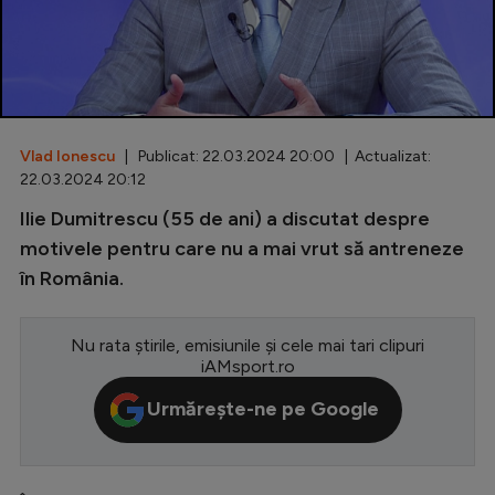
Special
Diverse
Inedit
Vlad Ionescu
| Publicat: 22.03.2024 20:00 | Actualizat:
Clasamente
22.03.2024 20:12
Ilie Dumitrescu (55 de ani) a discutat despre
motivele pentru care nu a mai vrut să antreneze
în România.
Champions League
Europa League
Nu rata știrile, emisiunile și cele mai tari clipuri
Conference League
iAMsport.ro
CM 2026
Urmărește-ne pe Google
Premier League
LaLiga