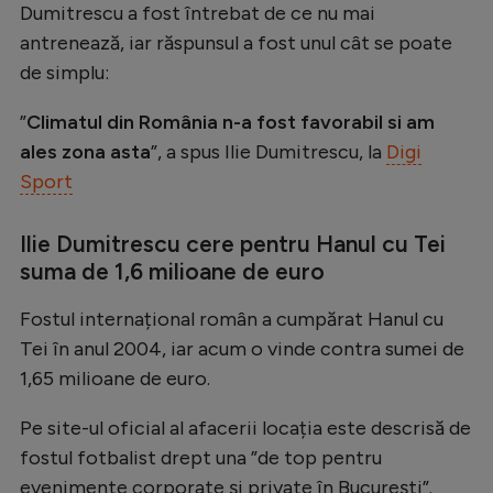
Dumitrescu a fost întrebat de ce nu mai
Natație
antrenează, iar răspunsul a fost unul cât se poate
Formula 1
de simplu:
Gimnastică
”
Climatul din România n-a fost favorabil si am
Auto
ales zona asta
”, a spus Ilie Dumitrescu, la
Digi
Sport
Rugby
Ciclism
Ilie Dumitrescu cere pentru Hanul cu Tei
Alte sporturi
suma de 1,6 milioane de euro
JO 2024
Fostul internațional român a cumpărat Hanul cu
Tei în anul 2004, iar acum o vinde contra sumei de
JO 2026
1,65 milioane de euro.
Pe site-ul oficial al afacerii locația este descrisă de
fostul fotbalist drept una ”de top pentru
evenimente corporate și private în București”.