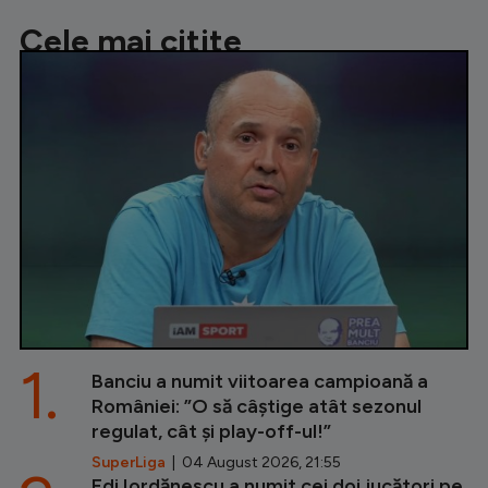
Cele mai citite
1.
Banciu a numit viitoarea campioană a
României: ”O să câștige atât sezonul
regulat, cât și play-off-ul!”
SuperLiga
| 04 August 2026, 21:55
Edi Iordănescu a numit cei doi jucători pe