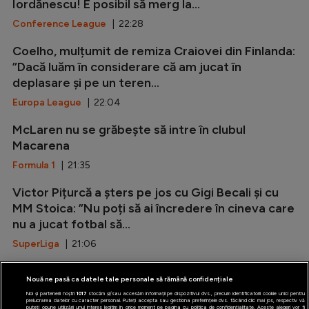
Iordănescu! E posibil să merg la...
Conference League
| 22:28
Coelho, mulțumit de remiza Craiovei din Finlanda:
”Dacă luăm în considerare că am jucat în
deplasare și pe un teren...
Europa League
| 22:04
McLaren nu se grăbește să intre în clubul
Macarena
Formula 1
| 21:35
Victor Pițurcă a șters pe jos cu Gigi Becali și cu
MM Stoica: ”Nu poți să ai încredere în cineva care
nu a jucat fotbal să...
SuperLiga
| 21:06
Marca: ”Rodri i-a spus da Barcelonei!”
Nouă ne pasă ca datele tale personale să rămână confidențiale
LaLiga
| 20:37
Noi și partenerii noștri
1017
stocăm și/sau accesăm informații pe dispozitivul dvs., precum identificatorii cookie unici pentru
prelucrarea datelor cu caracter personal. Puteți accepta sau gestiona preferințele dvs. făcând clic mai jos, respectiv vă
puteți opune utilizării unui interes legitim în orice moment pe pagina cu politica de confidențialitate. Aceste alegeri vor fi