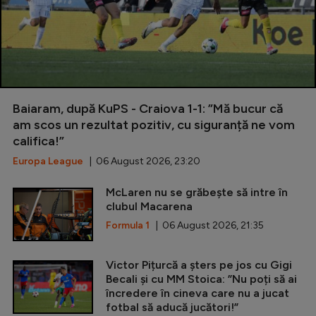
Baiaram, după KuPS - Craiova 1-1: ”Mă bucur că
am scos un rezultat pozitiv, cu siguranță ne vom
califica!”
Europa League
| 06 August 2026, 23:20
McLaren nu se grăbește să intre în
clubul Macarena
Formula 1
| 06 August 2026, 21:35
Victor Pițurcă a șters pe jos cu Gigi
Becali și cu MM Stoica: ”Nu poți să ai
încredere în cineva care nu a jucat
fotbal să aducă jucători!”