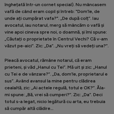
înghețată într-un cornet special). Nu mâncasem
vafă de când eram copil și întreb: "Dom'le, de
unde ați cumpărat vafa?". „De după colț”. Iau
avocatul, iau notarul, merg să mâncăm o vafă și
vine apoi cineva spre noi, o doamnă, și îmi spune:
„Căutați o proprietate în Centrul Vechi? Că v-am
văzut pe-aici”. Zic: „Da”. „Nu vreți să vedeți una?”.
Pleacă avocatul, rămâne notarul, că eram
prieteni, și văd „Hanul cu Tei”. Mă uit și zic: „Hanul
cu Tei e de vânzare?”. „Da, dom'le, proprietarul e
sus”. Având avansul la mine pentru clădirea
cealaltă, zic: „Ai actele regulă, totul e OK?”. Ăla-
mi spune: „Bă, vrei să cumperi?”. Zic: „Da”. Deci
totul s-a legat, nicio legătură cu arta, eu trebuia
să cumpăr altă clădire…