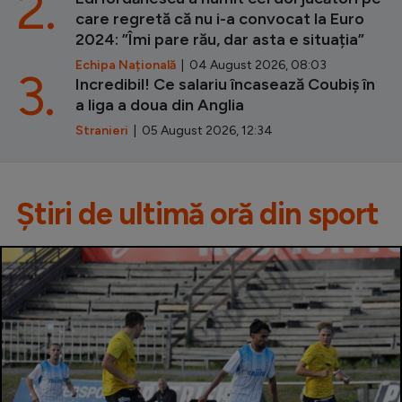
2.
care regretă că nu i-a convocat la Euro
2024: ”Îmi pare rău, dar asta e situația”
Echipa Națională
| 04 August 2026, 08:03
3.
Incredibil! Ce salariu încasează Coubiș în
a liga a doua din Anglia
Stranieri
| 05 August 2026, 12:34
Știri de ultimă oră din sport