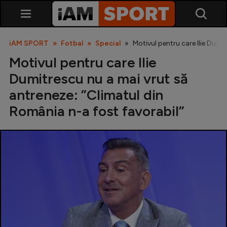
iAM SPORT
Fotbal
Special
Motivul pentru care Ilie Dumi
Motivul pentru care Ilie
Dumitrescu nu a mai vrut să
antreneze: ”Climatul din
România n-a fost favorabil”
SuperLiga
Liga 2
Cupa României
Echipa Națională
U21
Fotbal feminin