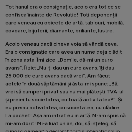
Tot hanul era o consignație, acolo era tot ce se
confisca înainte de Revoluție! Toți deponenții
care veneau cu obiecte de artă, tablouri, mobilă,
covoare, bijuterii, diamante, briliante, lustre.
Acolo veneau dacă cineva voia să vândă ceva.
Era o consignație care avea un nume deja clădit
în zona asta. Îmi zice: „Dom'le, dă-mi un euro
avans”. Îi zic: „Nu-ți dau un euro avans, îți dau
25.000 de euro avans dacă vrei”. Am făcut
actele în două săptămâni și ăsta-mi spune: „Bă,
vrei să cumperi privat sau nu mai plătești TVA-ul
și preiei tu societatea, cu toată activitatea?”. Și
eu preiau activitatea, cu societatea, cu clădire.
La pachet! Așa am intrat eu în artă. N-am spus că
mi-am dorit! Mi-a luat un an, doi, să înțeleg, să
cunosc oameni
” a declarat fostul intenațional în