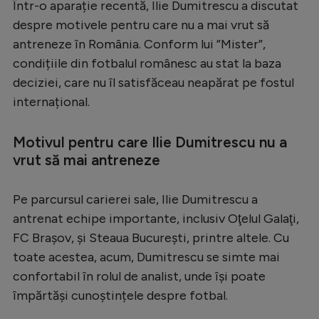
Într-o aparație recentă, Ilie Dumitrescu a discutat
Serie A
despre motivele pentru care nu a mai vrut să
antreneze în România. Conform lui ”Mister”,
Bundesliga
condițiile din fotbalul românesc au stat la baza
Ligue 1
deciziei, care nu îl satisfăceau neapărat pe fostul
Campionate
internațional.
Starurile fotbalului
Motivul pentru care Ilie Dumitrescu nu a
EURO 2024
vrut să mai antreneze
Stranieri
Pe parcursul carierei sale, Ilie Dumitrescu a
Clasamente
antrenat echipe importante, inclusiv Oţelul Galaţi,
FC Braşov, și Steaua București, printre altele. Cu
toate acestea, acum, Dumitrescu se simte mai
confortabil în rolul de analist, unde își poate
Tenis
împărtăși cunoștințele despre fotbal.
Handbal