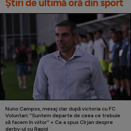
Știri de ultimă oră din sport
Nuno Campos, mesaj clar după victoria cu FC
Voluntari: ”Suntem departe de ceea ce trebuie
să facem în viitor” + Ce a spus Cîrjan despre
derby-ul cu Rapid