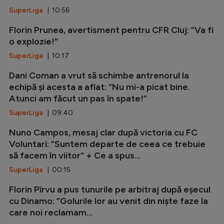
SuperLiga
| 10:56
Florin Prunea, avertisment pentru CFR Cluj: ”Va fi
o explozie!”
SuperLiga
| 10:17
Dani Coman a vrut să schimbe antrenorul la
echipă și acesta a aflat: ”Nu mi-a picat bine.
Atunci am făcut un pas în spate!”
SuperLiga
| 09:40
Nuno Campos, mesaj clar după victoria cu FC
Voluntari: ”Suntem departe de ceea ce trebuie
să facem în viitor” + Ce a spus...
SuperLiga
| 00:15
Florin Pîrvu a pus tunurile pe arbitraj după eșecul
cu Dinamo: ”Golurile lor au venit din niște faze la
care noi reclamam...