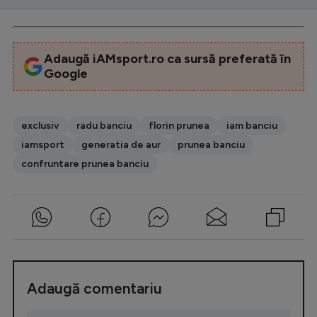
Adaugă iAMsport.ro ca sursă preferată în
Google
exclusiv
radu banciu
florin prunea
iam banciu
iamsport
generatia de aur
prunea banciu
confruntare prunea banciu
Adaugă comentariu