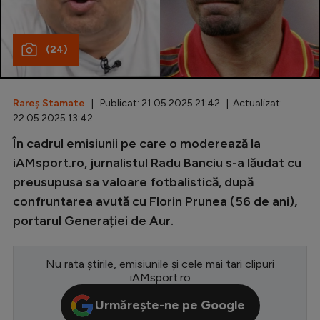
Special
(24)
Diverse
Inedit
Rareș Stamate
| Publicat: 21.05.2025 21:42 | Actualizat:
Clasamente
22.05.2025 13:42
În cadrul emisiunii pe care o moderează la
iAMsport.ro, jurnalistul Radu Banciu s-a lăudat cu
preusupusa sa valoare fotbalistică, după
Champions League
confruntarea avută cu Florin Prunea (56 de ani),
Europa League
portarul Generației de Aur.
Conference League
CM 2026
Nu rata știrile, emisiunile și cele mai tari clipuri
iAMsport.ro
Premier League
Urmărește-ne pe Google
LaLiga