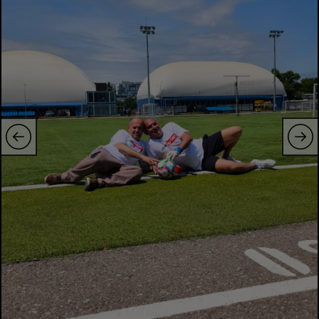
Natație
Formula 1
Gimnastică
Auto
Rugby
Ciclism
Alte sporturi
JO 2024
JO 2026