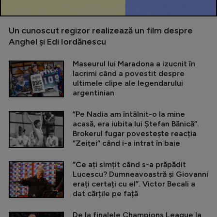
Un cunoscut regizor realizează un film despre
Anghel și Edi Iordănescu
Maseurul lui Maradona a izucnit în
lacrimi când a povestit despre
ultimele clipe ale legendarului
argentinian
”Pe Nadia am întâlnit-o la mine
acasă, era iubita lui Ștefan Bănică”.
Brokerul fugar povestește reacția
”Zeiței” când i-a intrat în baie
”Ce ați simțit când s-a prăpădit
Lucescu? Dumneavoastră și Giovanni
erați certați cu el”. Victor Becali a
dat cărțile pe față
De la finalele Champions League la