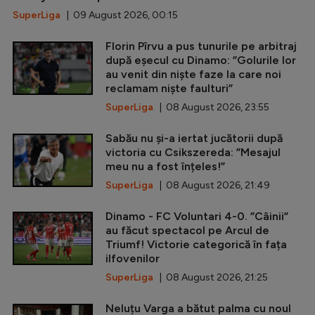
SuperLiga
| 09 August 2026, 00:15
Florin Pîrvu a pus tunurile pe arbitraj
după eșecul cu Dinamo: ”Golurile lor
au venit din niște faze la care noi
reclamam niște faulturi”
SuperLiga
| 08 August 2026, 23:55
Sabău nu și-a iertat jucătorii după
victoria cu Csikszereda: ”Mesajul
meu nu a fost înțeles!”
SuperLiga
| 08 August 2026, 21:49
Dinamo - FC Voluntari 4-0. ”Câinii”
au făcut spectacol pe Arcul de
Triumf! Victorie categorică în fața
ilfovenilor
SuperLiga
| 08 August 2026, 21:25
Neluțu Varga a bătut palma cu noul