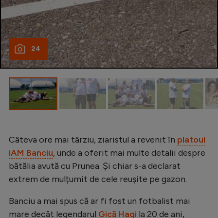
Intră în cont
Creează cont
24
Câteva ore mai târziu, ziaristul a revenit în
platoul
iAM Banciu
, unde a oferit mai multe detalii despre
bătălia avută cu Prunea. Și chiar s-a declarat
extrem de mulțumit de cele reușite pe gazon.
Banciu a mai spus că ar fi fost un fotbalist mai
mare decât legendarul
Gică Hagi
la 20 de ani,