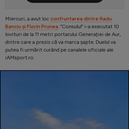
Serie A
Miercuri, a avut loc
confruntarea dintre Radu
Bundesliga
Banciu și Florin Prunea
. ”Consulul” i-a executat 10
Ligue 1
lovituri de la 11 metri portarului Generației de Aur,
Campionate
dintre care a prezis că va marca șapte. Duelul va
putea fi urmărit curând pe canalele oficiale ale
Starurile fotbalului
iAMsport.ro.
EURO 2024
Stranieri
Clasamente
Tenis
Handbal