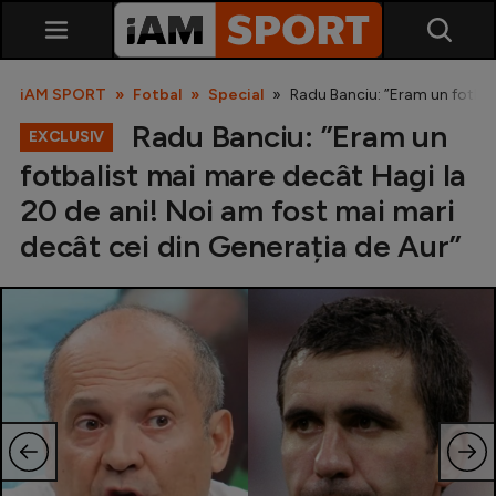
iAM SPORT
Fotbal
Special
Radu Banciu: ”Eram un fotbali
Radu Banciu: ”Eram un
EXCLUSIV
fotbalist mai mare decât Hagi la
20 de ani! Noi am fost mai mari
decât cei din Generația de Aur”
SuperLiga
Liga 2
Cupa României
Echipa Națională
U21
Fotbal feminin