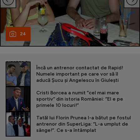
24
CITEȘTE ȘI
Încă un antrenor contactat de Rapid!
Numele important pe care vor să îl
aducă Șucu și Angelescu în Giulești
Cristi Borcea a numit ”cel mai mare
sportiv” din istoria României: ”El e pe
primele 10 locuri!”
Tatăl lui Florin Prunea l-a bătut pe fostul
antrenor din SuperLiga: ”L-a umplut de
sânge!”. Ce s-a întâmplat