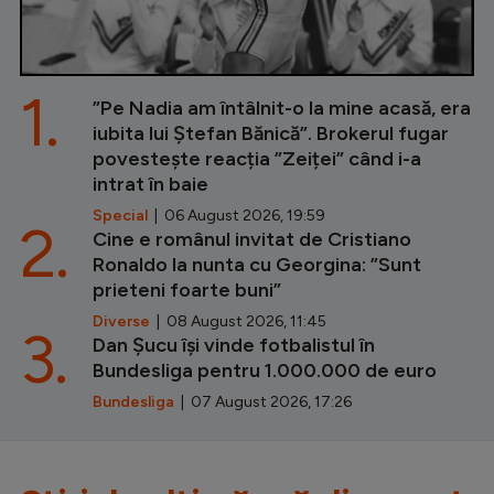
1.
”Pe Nadia am întâlnit-o la mine acasă, era
iubita lui Ștefan Bănică”. Brokerul fugar
povestește reacția ”Zeiței” când i-a
intrat în baie
Special
| 06 August 2026, 19:59
2.
Cine e românul invitat de Cristiano
Ronaldo la nunta cu Georgina: ”Sunt
prieteni foarte buni”
Diverse
| 08 August 2026, 11:45
3.
Dan Șucu își vinde fotbalistul în
Bundesliga pentru 1.000.000 de euro
Bundesliga
| 07 August 2026, 17:26