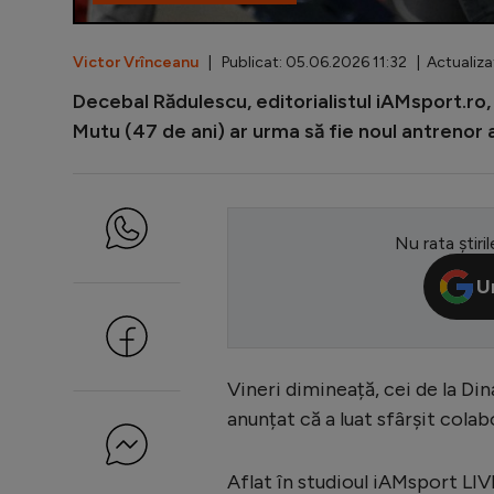
Victor Vrînceanu
| Publicat: 05.06.2026 11:32 | Actualiza
Decebal Rădulescu, editorialistul iAMsport.ro,
Mutu (47 de ani) ar urma să fie noul antrenor 
Nu rata știril
U
Vineri dimineață, cei de la Di
anunțat că a luat sfârșit cola
Aflat în studioul iAMsport LIV