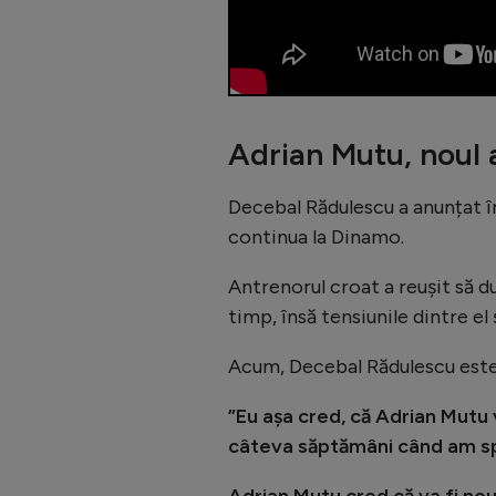
Adrian Mutu, noul 
Decebal Rădulescu a anunțat 
continua la Dinamo.
Antrenorul croat a reușit să d
timp, însă tensiunile dintre el
Acum, Decebal Rădulescu este d
”Eu așa cred, că Adrian Mutu 
câteva săptămâni când am sp
Adrian Mutu cred că va fi noul