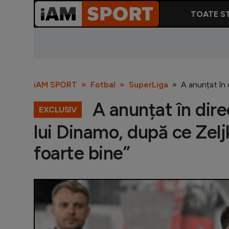
TOATE ST
iAM SPORT
Fotbal
SuperLiga
A anunțat în 
A anunțat în dire
EXCLUSIV
lui Dinamo, după ce Zeljk
foarte bine”