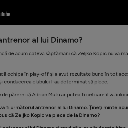
antrenor al lui Dinamo?
încă de acum câteva săptămâni că Zeljko Kopic nu va ma
ucă echipa în play-off și a avut rezultate bune în tot ace
 și conducerea clubului l-au determinat să plece.
e părere că Adrian Mutu ar putea fi cel care îl va înlocu
va fi următorul antrenor al lui Dinamo. Țineți minte ac
us că Zeljko Kopic va pleca de la Dinamo?
 antrenor al lui Dinamo și cred că s-ar plia foarte bine,