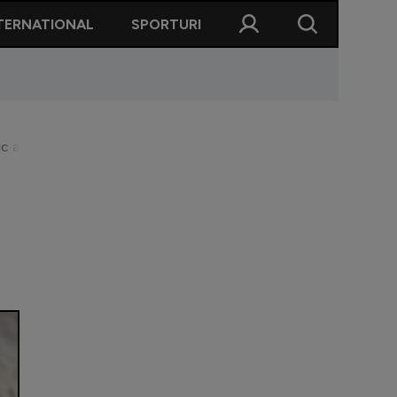
TERNATIONAL
SPORTURI
 a plecat: ”S-ar plia foarte bine”