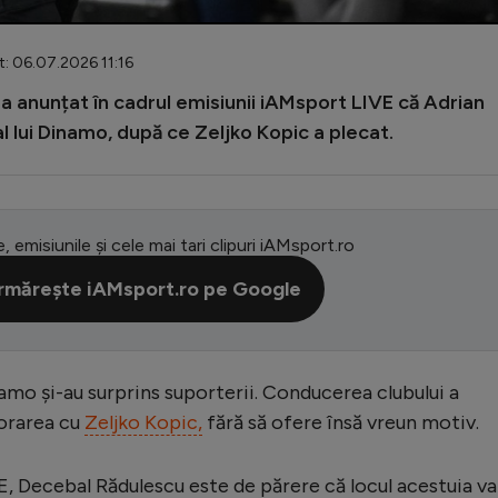
t: 06.07.2026 11:16
 a anunțat în cadrul emisiunii iAMsport LIVE că Adrian
al lui Dinamo, după ce Zeljko Kopic a plecat.
e, emisiunile și cele mai tari clipuri iAMsport.ro
rmărește iAMsport.ro pe Google
namo și-au surprins suporterii. Conducerea clubului a
borarea cu
Zeljko Kopic,
fără să ofere însă vreun motiv.
E, Decebal Rădulescu este de părere că locul acestuia va