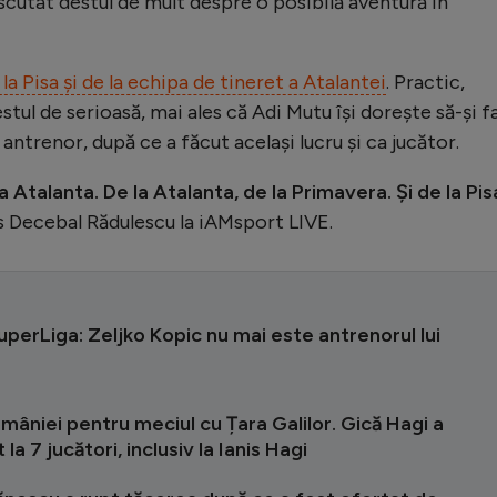
scutat destul de mult despre o posibilă aventură în
a Pisa și de la echipa de tineret a Atalantei
. Practic,
ul de serioasă, mai ales că Adi Mutu își dorește să-și f
antrenor, după ce a făcut același lucru și ca jucător.
la Atalanta. De la Atalanta, de la Primavera. Și de la Pis
s Decebal Rădulescu la iAMsport LIVE.
uperLiga: Zeljko Kopic nu mai este antrenorul lui
!
mâniei pentru meciul cu Țara Galilor. Gică Hagi a
la 7 jucători, inclusiv la Ianis Hagi