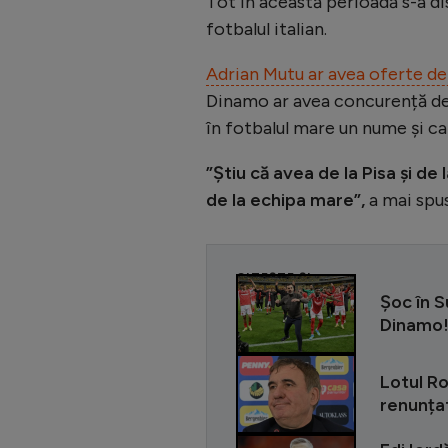
Tot în această perioadă s-a di
fotbalul italian.
Adrian Mutu ar avea oferte de l
Dinamo ar avea concurență dest
în fotbalul mare un nume și ca 
”Știu că avea de la Pisa și de 
de la echipa mare”,
a mai spu
CITEȘTE ȘI
Șoc în S
Dinamo
Lotul Ro
renunțat 