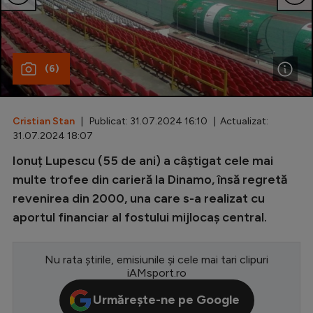
Special
Diverse
(6)
Inedit
Clasamente
Cristian Stan
| Publicat: 31.07.2024 16:10 | Actualizat:
31.07.2024 18:07
Ionuț Lupescu (55 de ani) a câștigat cele mai
Champions League
multe trofee din carieră la Dinamo, însă regretă
revenirea din 2000, una care s-a realizat cu
Europa League
aportul financiar al fostului mijlocaș central.
Conference League
CM 2026
Nu rata știrile, emisiunile și cele mai tari clipuri
iAMsport.ro
Premier League
Urmărește-ne pe Google
LaLiga