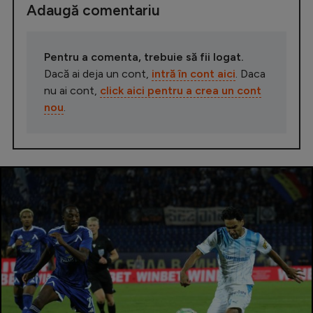
Adaugă comentariu
Pentru a comenta, trebuie să fii logat.
Dacă ai deja un cont,
intră în cont aici
. Daca
nu ai cont,
click aici pentru a crea un cont
nou
.