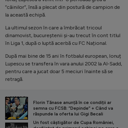
”câinilor”, însă a plecat din postură de campion de
la această echipă.
La ultimul sezon în care a îmbrăcat tricoul
dinamovist, bucureștenii și-au trecut în cont titlul
în Liga 1, după o luptă acerbă cu FC Național.
După mai bine de 15 ani în fotbalul european, Ionuț
Lupescu se transfera în vara anului 2002 la Al-Sadd,
pentru care a jucat doar 5 meciuri înainte să se
retragă.
CITEȘTE ȘI
Florin Tănase anunță în ce condiții ar
semna cu FCSB: ”Depinde” + Când va
răspunde la oferta lui Gigi Becali
Un fost câștigător de Cupa României,