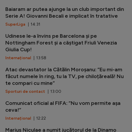
Baiaram ar putea ajunge la un club important din
Serie A! Giovanni Becali e implicat în tratative
SuperLiga
| 14:31
Udinese le-a învins pe Barcelona și pe
Nottingham Forest și a câștigat Friuli Venezia
Giulia Cup!
Internațional
| 13:58
Atac devastator la Cătălin Moroșanu: ”Eu mi-am
făcut numele în ring, tu la TV, pe chiloțăreală! Nu
te compari cu mine”
Sporturi de contact
| 13:00
Comunicat oficial al FIFA: ”Nu vom permite așa
ceva!”
Internațional
| 12:22
Marius Niculae a numit jucătorul de la Dinamo