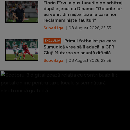
Florin Pîrvu a pus tunurile pe arbitraj
după eșecul cu Dinamo: ”Golurile lor
au venit din niște faze la care noi
reclamam niște faulturi”
SuperLiga
| 08 August 2026, 23:55
Primul fotbalist pe care
EXCLUSIV
Șumudică vrea să îl aducă la CFR
Cluj! Mutarea se anunță dificilă
SuperLiga
| 08 August 2026, 22:58