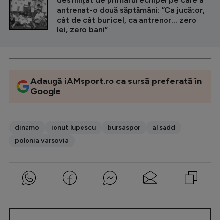
desființat de primarul echipei pe care a
antrenat-o două săptămâni: ”Ca jucător,
cât de cât bunicel, ca antrenor... zero
lei, zero bani”
Adaugă iAMsport.ro ca sursă preferată în
Google
dinamo
ionut lupescu
bursaspor
al sadd
polonia varsovia