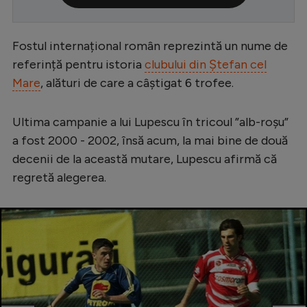
Serie A
Bundesliga
Fostul internațional român reprezintă un nume de
referință pentru istoria
clubului din Ștefan cel
Ligue 1
Mare
, alături de care a câștigat 6 trofee.
Campionate
Starurile fotbalului
Ultima campanie a lui Lupescu în tricoul ”alb-roșu”
a fost 2000 - 2002, însă acum, la mai bine de două
EURO 2024
decenii de la această mutare, Lupescu afirmă că
Stranieri
regretă alegerea.
Clasamente
Tenis
Handbal