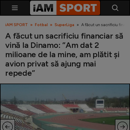
iAM SPORT
Fotbal
SuperLiga
A făcut un sacrificiu finan
A făcut un sacrificiu financiar să
vină la Dinamo: ”Am dat 2
milioane de la mine, am plătit și
avion privat să ajung mai
repede”
SuperLiga
Liga 2
Cupa României
Echipa Națională
U21
Fotbal feminin