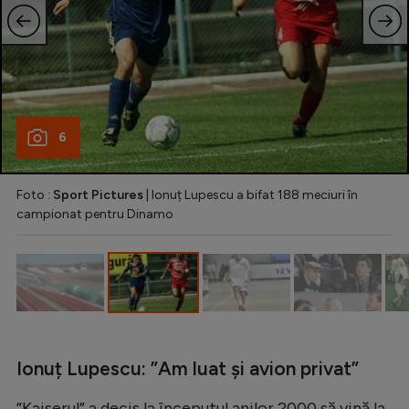
Natație
Formula 1
Gimnastică
Auto
6
Rugby
Ciclism
Foto :
Sport Pictures
| Ionuț Lupescu a bifat 188 meciuri în
campionat pentru Dinamo
Alte sporturi
JO 2024
JO 2026
Ionuț Lupescu: ”Am luat și avion privat”
”Kaiserul” a decis la începutul anilor 2000 să vină la