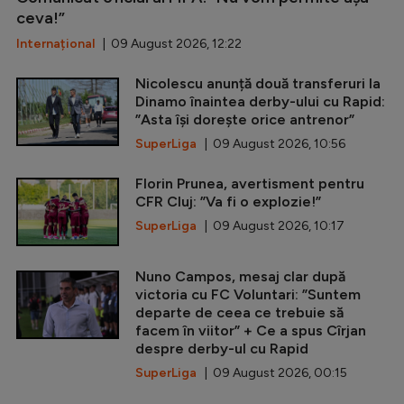
ceva!”
Internațional
| 09 August 2026, 12:22
Nicolescu anunță două transferuri la
Dinamo înaintea derby-ului cu Rapid:
”Asta își dorește orice antrenor”
SuperLiga
| 09 August 2026, 10:56
Florin Prunea, avertisment pentru
CFR Cluj: ”Va fi o explozie!”
SuperLiga
| 09 August 2026, 10:17
Nuno Campos, mesaj clar după
victoria cu FC Voluntari: ”Suntem
departe de ceea ce trebuie să
facem în viitor” + Ce a spus Cîrjan
despre derby-ul cu Rapid
SuperLiga
| 09 August 2026, 00:15