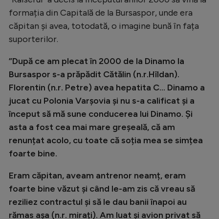
Intră în cont
formația din Capitală de la Bursaspor, unde era
Creează cont
căpitan și avea, totodată, o imagine bună în fața
suporterilor.
”După ce am plecat în 2000 de la Dinamo la
Bursaspor s-a prăpădit Cătălin (n.r.Hîldan).
Florentin (n.r. Petre) avea hepatita C... Dinamo a
jucat cu Polonia Varșovia și nu s-a calificat și a
început să mă sune conducerea lui Dinamo. Și
asta a fost cea mai mare greșeală, că am
renunțat acolo, cu toate că soția mea se simțea
foarte bine.
Eram căpitan, aveam antrenor neamț, eram
foarte bine văzut și când le-am zis că vreau să
reziliez contractul și să le dau banii înapoi au
rămas așa (n.r. mirați). Am luat și avion privat să