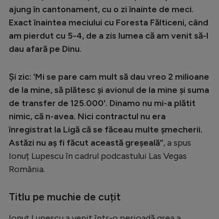
ajung în cantonament, cu o zi înainte de meci.
Exact înaintea meciului cu Foresta Fălticeni, când
am pierdut cu 5-4, de a zis lumea că am venit să-l
dau afară pe Dinu.
Și zic: 'Mi se pare cam mult să dau vreo 2 milioane
de la mine, să plătesc și avionul de la mine și suma
de transfer de 125.000'. Dinamo nu mi-a plătit
nimic, că n-avea. Nici contractul nu era
înregistrat la Ligă că se făceau multe șmecherii.
Astăzi nu aș fi făcut această greșeală”
, a spus
Ionuț Lupescu în cadrul podcastului Las Vegas
România.
Titlu pe muchie de cuțit
Ionuț Lupescu a venit într-o perioadă grea a