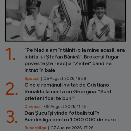
1.
”Pe Nadia am întâlnit-o la mine acasă, era
iubita lui Ștefan Bănică”. Brokerul fugar
povestește reacția ”Zeiței” când i-a
intrat în baie
Special
| 06 August 2026, 19:59
2.
Cine e românul invitat de Cristiano
Ronaldo la nunta cu Georgina: ”Sunt
prieteni foarte buni”
Diverse
| 08 August 2026, 11:45
3.
Dan Șucu își vinde fotbalistul în
Bundesliga pentru 1.000.000 de euro
Bundesliga
| 07 August 2026, 17:26