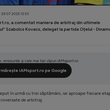
: 29.07.2025 12:53
rt.ro, a comentat maniera de arbitraj din ultimele
lul” Szabolcs Kovacs, delegat la partida Oțelul - Dinam
e, emisiunile și cele mai tari clipuri iAMsport.ro
rmărește iAMsport.ro pe Google
eput în urmă cu trei săptămâni, iar aproape fiecare eta
roversate de arbitraj.