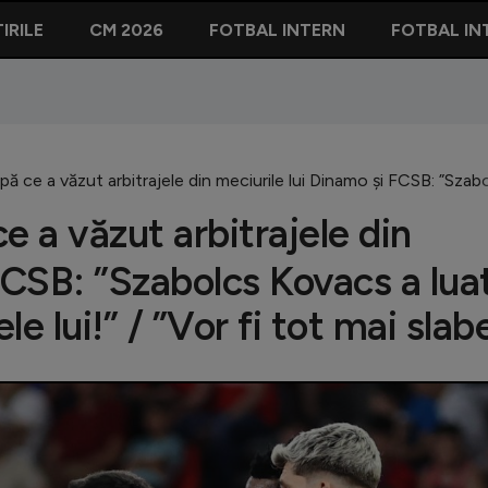
IRILE
CM 2026
FOTBAL INTERN
FOTBAL IN
pă ce a văzut arbitrajele din meciurile lui Dinamo și FCSB: ”Szabol
e a văzut arbitrajele din
FCSB: ”Szabolcs Kovacs a lua
le lui!” / ”Vor fi tot mai slab