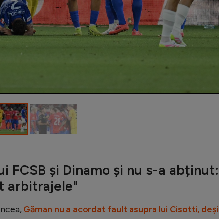
ui FCSB și Dinamo și nu s-a abținut:
t arbitrajele"
encea,
Găman nu a acordat fault asupra lui Cisotti, deși