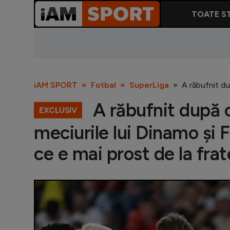
TOATE ST
iAM SPORT
Fotbal
SuperLiga
A răbufnit du
A răbufnit după c
EXCLUSIV
meciurile lui Dinamo și 
ce e mai prost de la frate