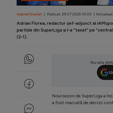
Gabriel Scarlat
| Publicat: 29.07.2025 10:00 | Actualizat
Adrian Florea, redactor șef-adjunct al iAMspo
partide din SuperLiga și l-a ”taxat” pe ”centra
(2-1).
Nu rata știril
U
Noul sezon de SuperLiga a înc
a fost marcată de decizii cont