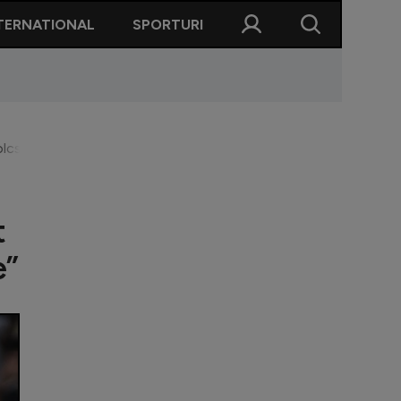
TERNATIONAL
SPORTURI
cs Kovacs a luat ce e mai prost de la fratele lui!” / ”Vor fi tot m
t
e”