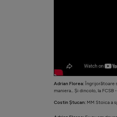
Adrian Florea:
Îngrijorătoare s
maniera... Și dincolo, la FCSB -
Costin Ștucan:
MM Stoica a s