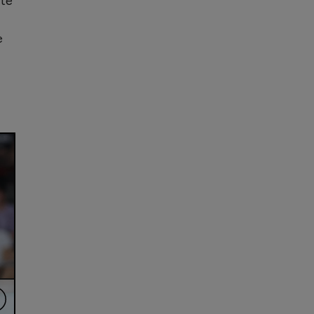
lte
e