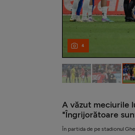
4
A văzut meciurile l
"Îngrijorătoare sun
În partida de pe stadionul Gh