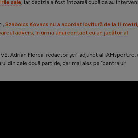
rile sale
, iar decizia a fost întoarsă după ce au interven
ți,
Szabolcs Kovacs nu a acordat lovitură de la 11 metri
careul advers, în urma unui contact cu un jucător al
IVE, Adrian Florea, redactor șef-adjunct al iAMsport.ro, 
ajul din cele două partide, dar mai ales pe ”centralul”