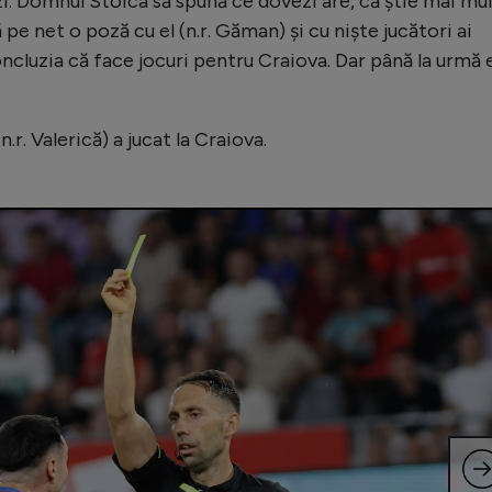
i. Domnul Stoica să spună ce dovezi are, că știe mai mu
 pe net o poză cu el (n.r. Găman) și cu niște jucători ai
concluzia că face jocuri pentru Craiova. Dar până la urmă 
(n.r. Valerică) a jucat la Craiova.