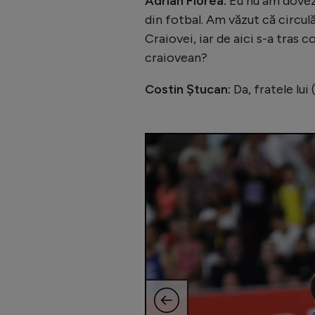
Adrian Florea:
Eu nu am dovez
din fotbal. Am văzut că circulă
Craiovei, iar de aici s-a tras 
craiovean?
Costin Ștucan:
Da, fratele lui 