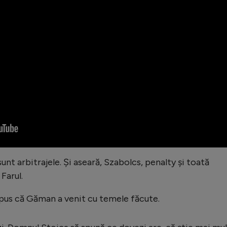
unt arbitrajele. Și aseară, Szabolcs, penalty și toată
 Farul.
pus că Găman a venit cu temele făcute.