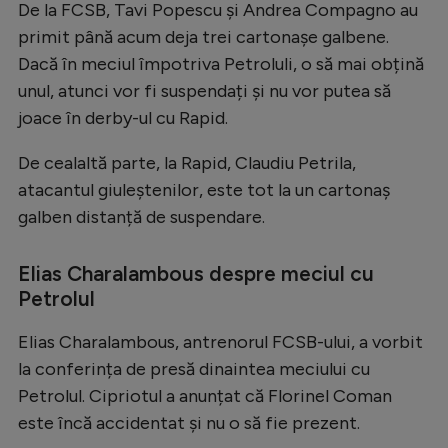
De la FCSB, Tavi Popescu și Andrea Compagno au
Natație
primit până acum deja trei cartonașe galbene.
Formula 1
Dacă în meciul împotriva Petroluli, o să mai obțină
unul, atunci vor fi suspendați și nu vor putea să
Gimnastică
joace în derby-ul cu Rapid.
Auto
De cealaltă parte, la Rapid, Claudiu Petrila,
Rugby
atacantul giuleștenilor, este tot la un cartonaș
Ciclism
galben distanță de suspendare.
Alte sporturi
Elias Charalambous despre meciul cu
JO 2024
Petrolul
JO 2026
Elias Charalambous, antrenorul FCSB-ului, a vorbit
la conferința de presă dinaintea meciului cu
Petrolul. Cipriotul a anunțat că Florinel Coman
este încă accidentat și nu o să fie prezent.