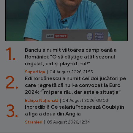
1.
Banciu a numit viitoarea campioană a
României: ”O să câștige atât sezonul
regulat, cât și play-off-ul!”
SuperLiga
| 04 August 2026, 21:55
2.
Edi Iordănescu a numit cei doi jucători pe
care regretă că nu i-a convocat la Euro
2024: ”Îmi pare rău, dar asta e situația”
Echipa Națională
| 04 August 2026, 08:03
3.
Incredibil! Ce salariu încasează Coubiș în
a liga a doua din Anglia
Stranieri
| 05 August 2026, 12:34