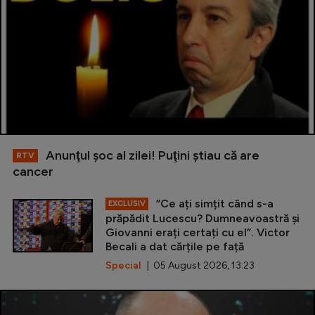
Anunţul şoc al zilei! Puţini ştiau că are
RTV
cancer
”Ce ați simțit când s-a
EXCLUSIV
prăpădit Lucescu? Dumneavoastră și
Giovanni erați certați cu el”. Victor
Becali a dat cărțile pe față
Special
| 05 August 2026, 13:23