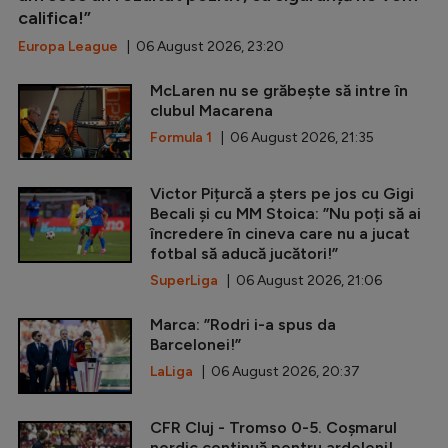
califica!”
Europa League
| 06 August 2026, 23:20
McLaren nu se grăbește să intre în
clubul Macarena
Formula 1
| 06 August 2026, 21:35
Victor Pițurcă a șters pe jos cu Gigi
Becali și cu MM Stoica: ”Nu poți să ai
încredere în cineva care nu a jucat
fotbal să aducă jucători!”
SuperLiga
| 06 August 2026, 21:06
Marca: ”Rodri i-a spus da
Barcelonei!”
LaLiga
| 06 August 2026, 20:37
CFR Cluj - Tromso 0-5. Coșmarul
nordic continuă pentru ardeleni!