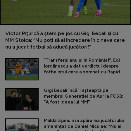
Victor Pițurcă a șters pe jos cu Gigi Becali și cu
MM Stoica: ”Nu poți să ai încredere în cineva care
nu a jucat fotbal să aducă jucători!”
”Transferul anului în România!”. Edi
Iordănescu a dat verdictul despre
fotbalistul care a semnat cu Rapid
Gigi Becali încă îl așteaptă pe
membrul Generației de Aur la FCSB:
”A fost ideea lui MM”
Măldărășanu îi ia apărarea jucătorului
amenințat de Daniel Niculae: ”Nu ai