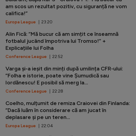
am scos un rezultat pozitiv, cu siguranță ne vom
califica!”
Europa League
| 23:20
Alin Fică: ”Mă bucur că am simțit ce înseamnă
fotbalul jucând împotriva lui Tromso!” +
Explicațiile lui Folha
Conference League
| 22:52
Varga și-a ieșit din minți după umilința CFR-ului:
”Folha e istorie, poate vine Șumudică sau
Iordănescu! E posibil să merg la...
Conference League
| 22:28
Coelho, mulțumit de remiza Craiovei din Finlanda:
”Dacă luăm în considerare că am jucat în
deplasare și pe un teren...
Europa League
| 22:04