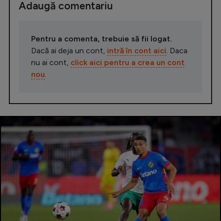
Adaugă comentariu
Pentru a comenta, trebuie să fii logat.
Dacă ai deja un cont,
intră în cont aici
. Daca
nu ai cont,
click aici pentru a crea un cont
nou
.