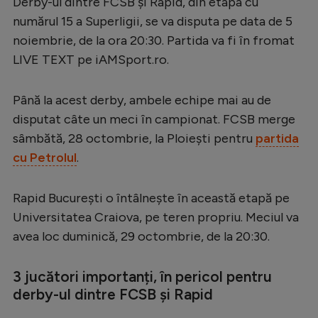
Derby-ul dintre FCSB și Rapid, din etapa cu
Serie A
numărul 15 a Superligii, se va disputa pe data de 5
noiembrie, de la ora 20:30. Partida va fi în fromat
Bundesliga
LIVE TEXT pe iAMSport.ro.
Ligue 1
Campionate
Până la acest derby, ambele echipe mai au de
disputat câte un meci în campionat. FCSB merge
Starurile fotbalului
sâmbătă, 28 octombrie, la Ploiești pentru
partida
EURO 2024
cu Petrolul
.
Stranieri
Rapid București o întâlnește în această etapă pe
Clasamente
Universitatea Craiova, pe teren propriu. Meciul va
avea loc duminică, 29 octombrie, de la 20:30.
3 jucători importanți, în pericol pentru
Tenis
derby-ul dintre FCSB și Rapid
Handbal