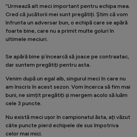
Intră în cont
”Urmează alt meci important pentru echipa mea.
Creează cont
Cred că jucătorii mei sunt pregătiți. Știm că vom
înfrunta un adversar bun, o echipă care se apără
foarte bine, care nu a primit multe goluri în
ultimele meciuri.
Se apără bine și încearcă să joace pe contraatac,
dar suntem pregătiți pentru asta.
Venim după un egal alb, singurul meci în care nu
am înscris în acest sezon. Vom încerca să fim mai
buni, ne simțit pregătiți și mergem acolo să luăm
cele 3 puncte.
Nu există meci ușor în campionatul ăsta, ați văzut
câte puncte pierd echipele de sus împotriva
celor mai mici.