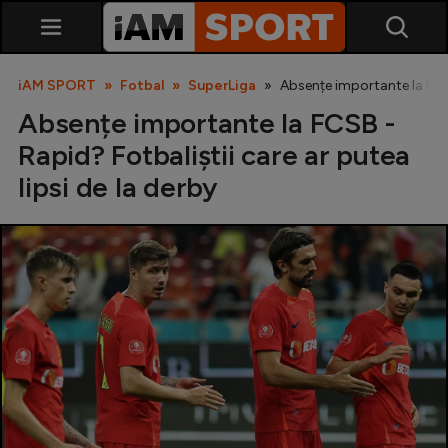
iAM SPORT
Fotbal
SuperLiga
Absențe importante la FCSB
Absențe importante la FCSB -
Rapid? Fotbaliștii care ar putea
lipsi de la derby
SuperLiga
Liga 2
Cupa României
Echipa Națională
U21
Fotbal feminin