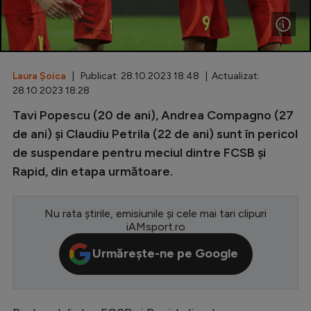
Special
Diverse
Inedit
Laura Șoica
| Publicat: 28.10.2023 18:48 | Actualizat:
28.10.2023 18:28
Clasamente
Tavi Popescu (20 de ani), Andrea Compagno (27
de ani) și Claudiu Petrila (22 de ani) sunt în pericol
de suspendare pentru meciul dintre FCSB și
Rapid, din etapa următoare.
Champions League
Europa League
Nu rata știrile, emisiunile și cele mai tari clipuri
iAMsport.ro
Conference League
Urmărește-ne pe Google
CM 2026
Premier League
LaLiga