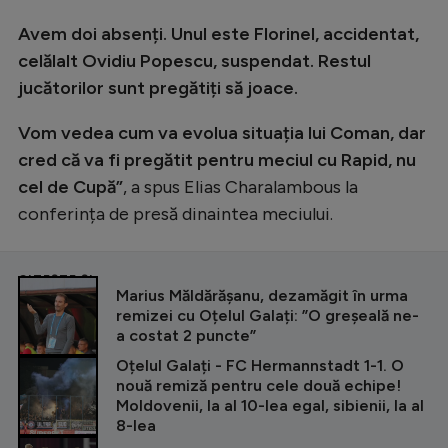
Avem doi absenți. Unul este Florinel, accidentat,
celălalt Ovidiu Popescu, suspendat. Restul
jucătorilor sunt pregătiți să joace.
Vom vedea cum va evolua situația lui Coman, dar
cred că va fi pregătit pentru meciul cu Rapid, nu
cel de Cupă”
, a spus Elias Charalambous la
conferința de presă dinaintea meciului.
CITEȘTE ȘI
Marius Măldărășanu, dezamăgit în urma
remizei cu Oțelul Galați: ”O greșeală ne-
a costat 2 puncte”
Oțelul Galați - FC Hermannstadt 1-1. O
nouă remiză pentru cele două echipe!
Moldovenii, la al 10-lea egal, sibienii, la al
8-lea