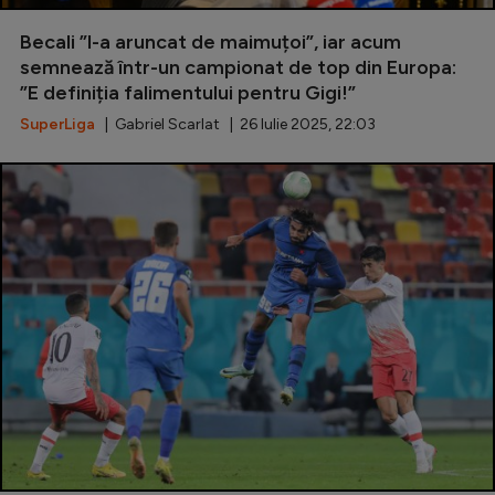
Special
Becali ”l-a aruncat de maimuțoi”, iar acum
semnează într-un campionat de top din Europa:
Diverse
”E definiția falimentului pentru Gigi!”
Inedit
SuperLiga
| Gabriel Scarlat | 26 Iulie 2025, 22:03
Clasamente
Champions League
Europa League
Conference League
CM 2026
Premier League
LaLiga