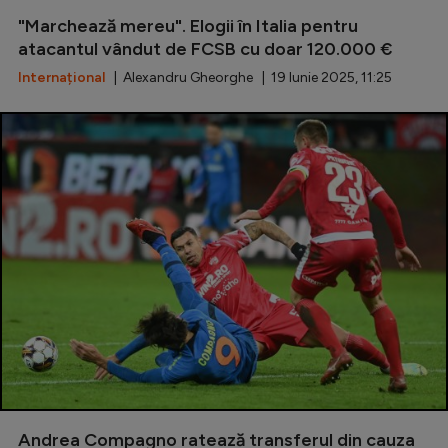
"Marchează mereu". Elogii în Italia pentru
Serie A
atacantul vândut de FCSB cu doar 120.000 €
Bundesliga
Internațional
| Alexandru Gheorghe | 19 Iunie 2025, 11:25
Ligue 1
Campionate
Starurile fotbalului
EURO 2024
Stranieri
Clasamente
Tenis
Handbal
Andrea Compagno ratează transferul din cauza