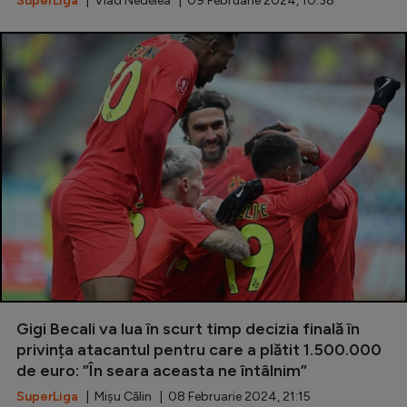
SuperLiga
| Vlad Nedelea | 09 Februarie 2024, 10:38
Gigi Becali va lua în scurt timp decizia finală în
privința atacantul pentru care a plătit 1.500.000
de euro: ”În seara aceasta ne întâlnim”
SuperLiga
| Mișu Călin | 08 Februarie 2024, 21:15