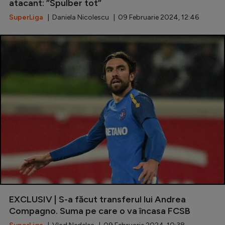
atacant: ”Spulber tot”
SuperLiga
| Daniela Nicolescu | 09 Februarie 2024, 12:46
EXCLUSIV | S-a făcut transferul lui Andrea
Compagno. Suma pe care o va încasa FCSB