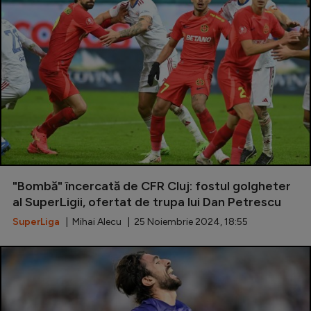
"Bombă" încercată de CFR Cluj: fostul golgheter
al SuperLigii, ofertat de trupa lui Dan Petrescu
SuperLiga
| Mihai Alecu | 25 Noiembrie 2024, 18:55