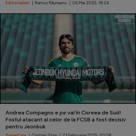
Intră în cont
Editorialisti
| Remus Răureanu | 06 Mai 2025, 18:24
Creează cont
Andrea Compagno e pe val în Coreea de Sud!
Fostul atacant al celor de la FCSB a fost decisiv
pentru Jeonbuk
SuperLiga
| Cristian Stan | 23 Februarie 2025, 20:08