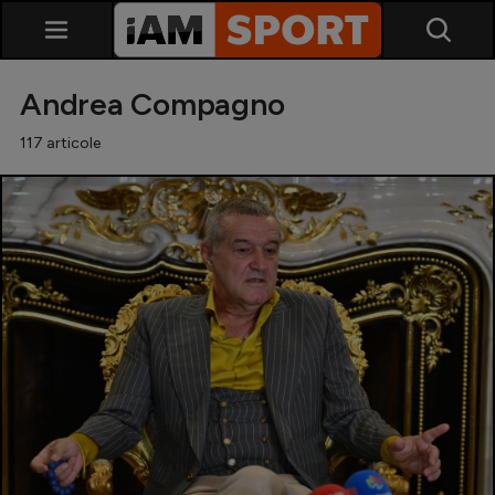
Andrea Compagno
117 articole
SuperLiga
Liga 2
Cupa României
Echipa Națională
U21
Fotbal feminin