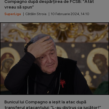
Compagno după despărțirea de FCSB: ”Atât
vreau să spun”
SuperLiga
| Cătălin Stroia | 10 Februarie 2024, 14:10
Bunicul lui Compagno a ieșit la atac după
transferul atacantului: ”L-au distrus ca jucător!”