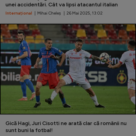
unei accidentări. Cât va lipsi atacantul italian
Natație
Internațional
| Mihai Cheleș | 26 Mai 2025, 13:02
Formula 1
Gimnastică
Auto
Rugby
Ciclism
Alte sporturi
JO 2024
JO 2026
Gică Hagi, Juri Cisotti ne arată clar că românii nu
sunt buni la fotbal!