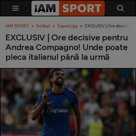
iAM SPORT
Fotbal
SuperLiga
EXCLUSIV | Ore decisive p
EXCLUSIV | Ore decisive pentru
Andrea Compagno! Unde poate
pleca italianul până la urmă
SuperLiga
Liga 2
Cupa României
Echipa Națională
U21
Fotbal feminin