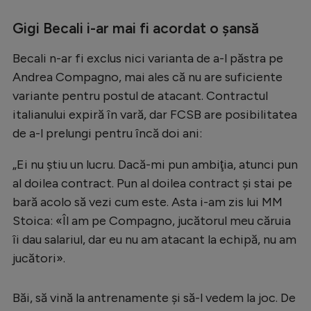
Natație
Gigi Becali i-ar mai fi acordat o șansă
Formula 1
Becali n-ar fi exclus nici varianta de a-l păstra pe
Gimnastică
Andrea Compagno, mai ales că nu are suficiente
Auto
variante pentru postul de atacant. Contractul
italianului expiră în vară, dar FCSB are posibilitatea
Rugby
de a-l prelungi pentru încă doi ani:
Ciclism
„Ei nu ştiu un lucru. Dacă-mi pun ambiţia, atunci pun
Alte sporturi
al doilea contract. Pun al doilea contract şi stai pe
JO 2024
bară acolo să vezi cum este. Asta i-am zis lui MM
JO 2026
Stoica: «Îl am pe Compagno, jucătorul meu căruia
îi dau salariul, dar eu nu am atacant la echipă, nu am
jucători».
Băi, să vină la antrenamente şi să-l vedem la joc. De