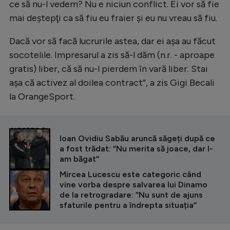
Intră în cont
ce să nu-l vedem? Nu e niciun conflict. Ei vor să fie
mai deştepţi ca să fiu eu fraier şi eu nu vreau să fiu.
Creează cont
Dacă vor să facă lucrurile astea, dar ei aşa au făcut
socotelile. Impresarul a zis să-l dăm (n.r. - aproape
gratis) liber, că să nu-l pierdem în vară liber. Stai
aşa că activez al doilea contract”, a zis Gigi Becali
la OrangeSport.
CITEȘTE ȘI
Ioan Ovidiu Sabău aruncă săgeți după ce
a fost trădat: ”Nu merita să joace, dar l-
am băgat”
Mircea Lucescu este categoric când
vine vorba despre salvarea lui Dinamo
de la retrogradare: ”Nu sunt de ajuns
sfaturile pentru a îndrepta situația”