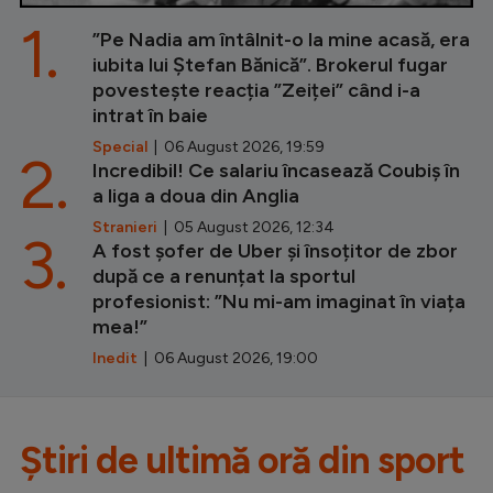
1.
”Pe Nadia am întâlnit-o la mine acasă, era
iubita lui Ștefan Bănică”. Brokerul fugar
povestește reacția ”Zeiței” când i-a
intrat în baie
Special
| 06 August 2026, 19:59
2.
Incredibil! Ce salariu încasează Coubiș în
a liga a doua din Anglia
Stranieri
| 05 August 2026, 12:34
3.
A fost șofer de Uber și însoțitor de zbor
după ce a renunțat la sportul
profesionist: ”Nu mi-am imaginat în viața
mea!”
Inedit
| 06 August 2026, 19:00
Știri de ultimă oră din sport