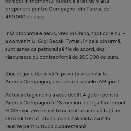
echipei în momentul în care a aflat de o altă
Serie A
propunere pentru Compagno, din Turcia, de
450.000 de euro.
Bundesliga
Ligue 1
Însă atacantul e decis, vrea în China, fapt care nu i-
Campionate
a convenit lui Gigi Becali. Totuși, în cele din urmă,
sunt șanse ca patronul să fie de acord, deși
Starurile fotbalului
răspunsese cu contraofertă de 200.000 de euro.
EURO 2024
Stranieri
Ziua de joi e decisivă în privința viitorului lui
Andrea Compagno, precizează sursele iAMsport.
Clasamente
Actuala stagiune nu a adus decât 4 goluri pentru
Andrea Compagno în 18 meciuri de Liga 1 în tricoul
FCSB-ului. Zestrea este cu mult mai mică față de
Tenis
sezonul trecut, atunci când italianul a avut 16
reușite pentru trupa bucureșteană.
Handbal