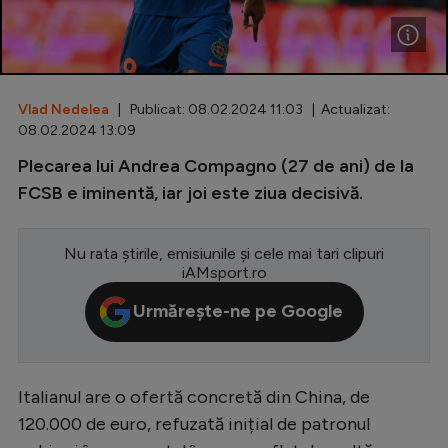
Special
Diverse
Inedit
Vlad Nedelea
| Publicat: 08.02.2024 11:03 | Actualizat:
08.02.2024 13:09
Clasamente
Plecarea lui Andrea Compagno (27 de ani) de la
FCSB e iminentă, iar joi este ziua decisivă.
Nu rata știrile, emisiunile și cele mai tari clipuri
Champions League
iAMsport.ro
Europa League
Urmărește-ne pe Google
Conference League
CM 2026
Italianul are o ofertă concretă din China, de
Premier League
120.000 de euro, refuzată inițial de patronul
LaLiga