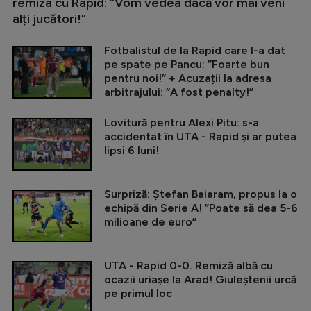
remiza cu Rapid: ”Vom vedea dacă vor mai veni
alți jucători!”
Fotbalistul de la Rapid care l-a dat
pe spate pe Pancu: ”Foarte bun
pentru noi!” + Acuzații la adresa
arbitrajului: ”A fost penalty!”
Lovitură pentru Alexi Pitu: s-a
accidentat în UTA - Rapid și ar putea
lipsi 6 luni!
Surpriză: Ștefan Baiaram, propus la o
echipă din Serie A! ”Poate să dea 5-6
milioane de euro”
UTA - Rapid 0-0. Remiză albă cu
ocazii uriașe la Arad! Giuleștenii urcă
pe primul loc