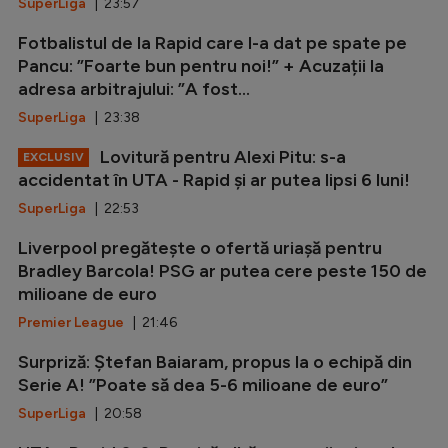
SuperLiga
| 23:57
Fotbalistul de la Rapid care l-a dat pe spate pe
Pancu: ”Foarte bun pentru noi!” + Acuzații la
adresa arbitrajului: ”A fost...
SuperLiga
| 23:38
Lovitură pentru Alexi Pitu: s-a
EXCLUSIV
accidentat în UTA - Rapid și ar putea lipsi 6 luni!
SuperLiga
| 22:53
Liverpool pregătește o ofertă uriașă pentru
Bradley Barcola! PSG ar putea cere peste 150 de
milioane de euro
Premier League
| 21:46
Surpriză: Ștefan Baiaram, propus la o echipă din
Serie A! ”Poate să dea 5-6 milioane de euro”
SuperLiga
| 20:58