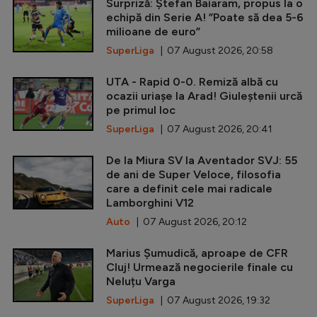
Surpriză: Ștefan Baiaram, propus la o
echipă din Serie A! ”Poate să dea 5-6
milioane de euro”
SuperLiga
| 07 August 2026, 20:58
UTA - Rapid 0-0. Remiză albă cu
ocazii uriașe la Arad! Giuleștenii urcă
pe primul loc
SuperLiga
| 07 August 2026, 20:41
De la Miura SV la Aventador SVJ: 55
de ani de Super Veloce, filosofia
care a definit cele mai radicale
Lamborghini V12
Auto
| 07 August 2026, 20:12
Marius Șumudică, aproape de CFR
Cluj! Urmează negocierile finale cu
Neluțu Varga
SuperLiga
| 07 August 2026, 19:32