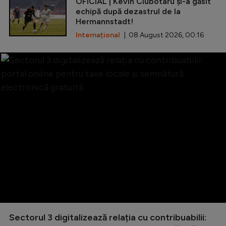
OFICIAL | Kevin Ciubotaru și-a găsit
echipă după dezastrul de la
Hermannstadt!
Internațional
| 08 August 2026, 00:16
Sectorul 3 digitalizează relația cu contribuabilii: