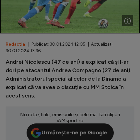
Special
Diverse
Inedit
Redactia
| Publicat: 30.01.2024 12:05 | Actualizat:
Clasamente
30.01.2024 13:36
Andrei Nicolescu (47 de ani) a explicat că și l-ar
dori pe atacantul Andrea Compagno (27 de ani).
Administratorul special al celor de la Dinamo a
Champions League
explicat că va avea o discuție cu MM Stoica în
Europa League
acest sens.
Conference League
CM 2026
Nu rata știrile, emisiunile și cele mai tari clipuri
iAMsport.ro
Premier League
Urmărește-ne pe Google
LaLiga