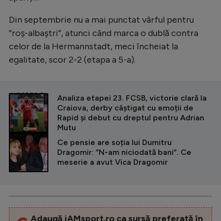
Din septembrie nu a mai punctat vârful pentru
”roș-albaștri”, atunci când marca o dublă contra
celor de la Hermannstadt, meci încheiat la
egalitate, scor 2-2 (etapa a 5-a).
CITEȘTE ȘI
Analiza etapei 23. FCSB, victorie clară la
Craiova, derby câștigat cu emoții de
Rapid și debut cu dreptul pentru Adrian
Mutu
Ce pensie are soția lui Dumitru
Dragomir: ”N-am niciodată bani”. Ce
meserie a avut Vica Dragomir
Adaugă iAMsport.ro ca sursă preferată în