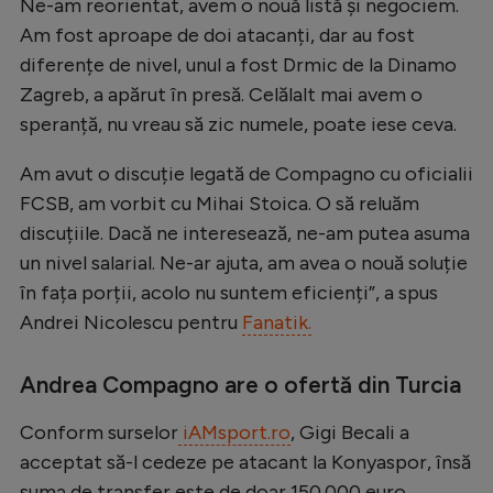
Ne-am reorientat, avem o nouă listă și negociem.
Natație
Am fost aproape de doi atacanți, dar au fost
Formula 1
diferențe de nivel, unul a fost Drmic de la Dinamo
Zagreb, a apărut în presă. Celălalt mai avem o
Gimnastică
speranță, nu vreau să zic numele, poate iese ceva.
Auto
Am avut o discuție legată de Compagno cu oficialii
Rugby
FCSB, am vorbit cu Mihai Stoica. O să reluăm
Ciclism
discuțiile. Dacă ne interesează, ne-am putea asuma
un nivel salarial. Ne-ar ajuta, am avea o nouă soluție
Alte sporturi
în fața porții, acolo nu suntem eficienți”, a spus
JO 2024
Andrei Nicolescu pentru
Fanatik.
JO 2026
Andrea Compagno are o ofertă din Turcia
Conform surselor
iAMsport.ro
, Gigi Becali a
acceptat să-l cedeze pe atacant la Konyaspor, însă
suma de transfer este de doar 150.000 euro.