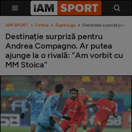
iAM SPORT
Fotbal
SuperLiga
Destinație surpriză pentr
Destinație surpriză pentru
Andrea Compagno. Ar putea
ajunge la o rivală: ”Am vorbit cu
MM Stoica”
SuperLiga
Liga 2
Cupa României
Echipa Națională
U21
Fotbal feminin