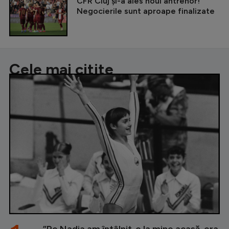
CFR Cluj și-a ales noul antrenor!
Negocierile sunt aproape finalizate
Cele mai citite
”Pe Nadia am întâlnit-o la mine acasă, era