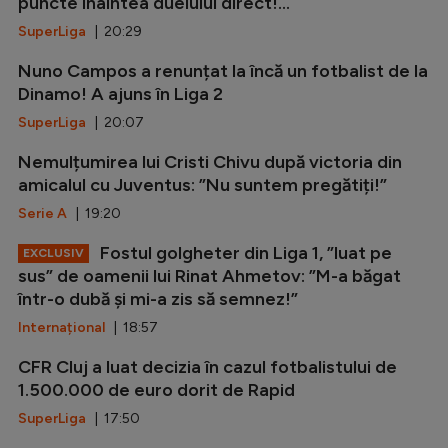
puncte înaintea duelului direct!...
SuperLiga
| 20:29
Nuno Campos a renunțat la încă un fotbalist de la
Dinamo! A ajuns în Liga 2
SuperLiga
| 20:07
Nemulțumirea lui Cristi Chivu după victoria din
amicalul cu Juventus: ”Nu suntem pregătiți!”
Serie A
| 19:20
Fostul golgheter din Liga 1, ”luat pe
EXCLUSIV
sus” de oamenii lui Rinat Ahmetov: ”M-a băgat
într-o dubă și mi-a zis să semnez!”
Internațional
| 18:57
CFR Cluj a luat decizia în cazul fotbalistului de
1.500.000 de euro dorit de Rapid
SuperLiga
| 17:50