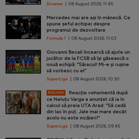
Diverse
| 08 August 2026, 11:45
Mercedes mai are ași în mânecă. Ce
spune șeful echipei despre
programul de dezvoltare
Formula 1
| 08 August 2026, 11:03
Giovanni Becali încearcă să ajute un
jucător de la FCSB să își găsească o
nouă echipă: ”Săracul! Mi-e și rușine
să vorbesc cu el”
SuperLiga
| 08 August 2026, 10:30
Reacție vehementă după
EXCLUSIV
ce Neluțu Varga a anunțat că ia în
calcul să preia UTA Arad: ”Să cadă
din lac în puț. Jale mai mare decât
acolo nu este nicăieri!”
SuperLiga
| 08 August 2026, 09:45