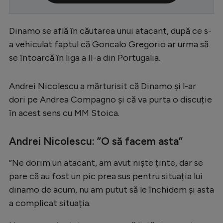
Serie A
Dinamo se află în căutarea unui atacant, după ce s-
Bundesliga
a vehiculat faptul că Goncalo Gregorio ar urma să
Ligue 1
se întoarcă în liga a II-a din Portugalia.
Campionate
Andrei Nicolescu a mărturisit că Dinamo și l-ar
Starurile fotbalului
dori pe Andrea Compagno și că va purta o discuție
EURO 2024
în acest sens cu MM Stoica.
Stranieri
Andrei Nicolescu: ”O să facem asta”
Clasamente
”Ne dorim un atacant, am avut niște ținte, dar se
pare că au fost un pic prea sus pentru situația lui
dinamo de acum, nu am putut să le închidem și asta
Tenis
a complicat situația.
Handbal