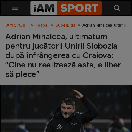
iAM SPORT
Fotbal
SuperLiga
Adrian Mihalcea, ultimatum 
Adrian Mihalcea, ultimatum
pentru jucătorii Unirii Slobozia
după înfrângerea cu Craiova:
”Cine nu realizează asta, e liber
să plece”
SuperLiga
Liga 2
Cupa României
Echipa Națională
U21
Fotbal feminin