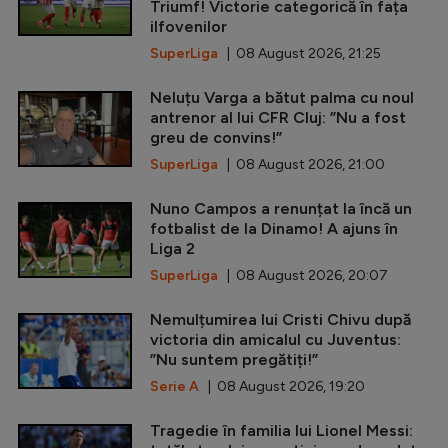
Triumf! Victorie categorică în fața
ilfovenilor
SuperLiga
| 08 August 2026, 21:25
Neluțu Varga a bătut palma cu noul
antrenor al lui CFR Cluj: ”Nu a fost
greu de convins!”
SuperLiga
| 08 August 2026, 21:00
Nuno Campos a renunțat la încă un
fotbalist de la Dinamo! A ajuns în
Liga 2
SuperLiga
| 08 August 2026, 20:07
Nemulțumirea lui Cristi Chivu după
victoria din amicalul cu Juventus:
”Nu suntem pregătiți!”
Serie A
| 08 August 2026, 19:20
Tragedie în familia lui Lionel Messi: