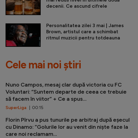
decenii. Ce ascund cifrele
Personalitatea zilei 3 mai | James
Brown, artistul care a schimbat
ritmul muzicii pentru totdeauna
Cele mai noi știri
Nuno Campos, mesaj clar după victoria cu FC
Voluntari: ”Suntem departe de ceea ce trebuie
să facem în viitor” + Ce a spus...
SuperLiga
| 00:15
Florin Pîrvu a pus tunurile pe arbitraj după eșecul
cu Dinamo: ”Golurile lor au venit din niște faze la
care noi reclamam...