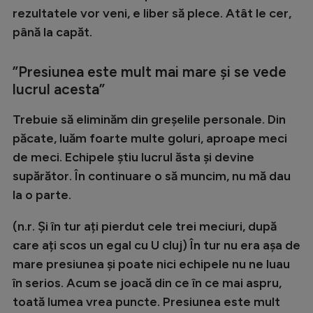
Intră în cont
rezultatele vor veni, e liber să plece. Atât le cer,
Creează cont
până la capăt.
”Presiunea este mult mai mare și se vede
lucrul acesta”
Trebuie să eliminăm din greșelile personale. Din
păcate, luăm foarte multe goluri, aproape meci
de meci. Echipele știu lucrul ăsta și devine
supărător. În continuare o să muncim, nu mă dau
la o parte.
(n.r. Și în tur ați pierdut cele trei meciuri, după
care ați scos un egal cu U cluj) În tur nu era așa de
mare presiunea și poate nici echipele nu ne luau
în serios. Acum se joacă din ce în ce mai aspru,
toată lumea vrea puncte. Presiunea este mult