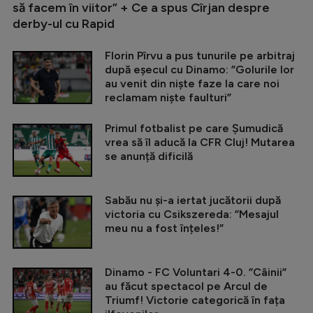
să facem în viitor” + Ce a spus Cîrjan despre
derby-ul cu Rapid
Florin Pîrvu a pus tunurile pe arbitraj
după eșecul cu Dinamo: ”Golurile lor
au venit din niște faze la care noi
reclamam niște faulturi”
Primul fotbalist pe care Șumudică
vrea să îl aducă la CFR Cluj! Mutarea
se anunță dificilă
Sabău nu și-a iertat jucătorii după
victoria cu Csikszereda: ”Mesajul
meu nu a fost înțeles!”
Dinamo - FC Voluntari 4-0. ”Câinii”
au făcut spectacol pe Arcul de
Triumf! Victorie categorică în fața