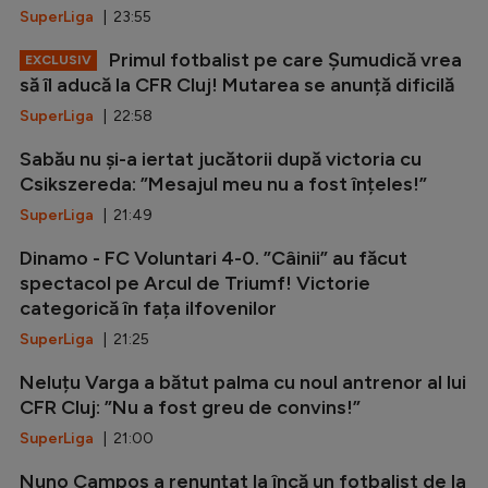
SuperLiga
| 23:55
Primul fotbalist pe care Șumudică vrea
EXCLUSIV
să îl aducă la CFR Cluj! Mutarea se anunță dificilă
SuperLiga
| 22:58
Sabău nu și-a iertat jucătorii după victoria cu
Csikszereda: ”Mesajul meu nu a fost înțeles!”
SuperLiga
| 21:49
Dinamo - FC Voluntari 4-0. ”Câinii” au făcut
spectacol pe Arcul de Triumf! Victorie
categorică în fața ilfovenilor
SuperLiga
| 21:25
Neluțu Varga a bătut palma cu noul antrenor al lui
CFR Cluj: ”Nu a fost greu de convins!”
SuperLiga
| 21:00
Nuno Campos a renunțat la încă un fotbalist de la