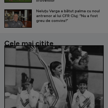
ilfovenilor
Neluțu Varga a bătut palma cu noul
antrenor al lui CFR Cluj: ”Nu a fost
greu de convins!”
Cele mai citite