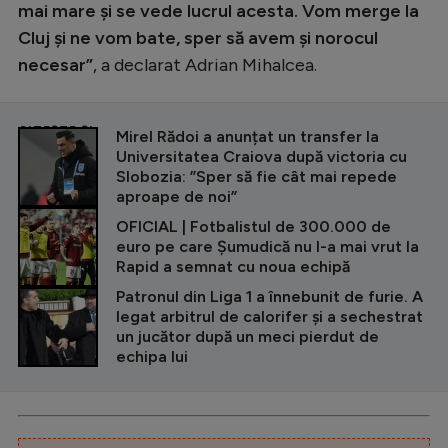
mai mare și se vede lucrul acesta. Vom merge la
Cluj și ne vom bate, sper să avem și norocul
necesar”
, a declarat Adrian Mihalcea.
CITEȘTE ȘI
Mirel Rădoi a anunțat un transfer la
Universitatea Craiova după victoria cu
Slobozia: ”Sper să fie cât mai repede
aproape de noi”
OFICIAL | Fotbalistul de 300.000 de
euro pe care Șumudică nu l-a mai vrut la
Rapid a semnat cu noua echipă
Patronul din Liga 1 a înnebunit de furie. A
legat arbitrul de calorifer și a sechestrat
un jucător după un meci pierdut de
echipa lui