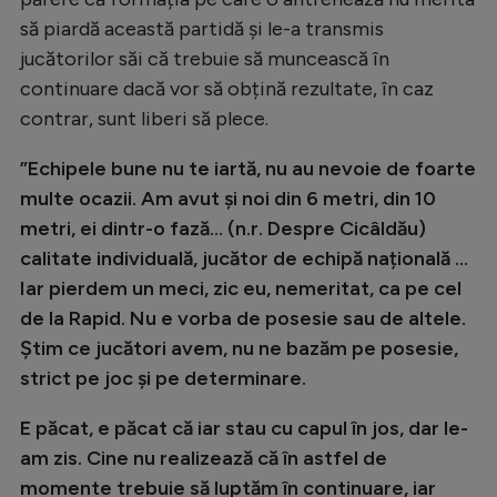
Natație
să piardă această partidă și le-a transmis
jucătorilor săi că trebuie să muncească în
Formula 1
continuare dacă vor să obțină rezultate, în caz
Gimnastică
contrar, sunt liberi să plece.
Auto
”Echipele bune nu te iartă, nu au nevoie de foarte
Rugby
multe ocazii. Am avut și noi din 6 metri, din 10
metri, ei dintr-o fază… (n.r. Despre Cicâldău)
Ciclism
calitate individuală, jucător de echipă națională ...
Alte sporturi
Iar pierdem un meci, zic eu, nemeritat, ca pe cel
JO 2024
de la Rapid. Nu e vorba de posesie sau de altele.
Știm ce jucători avem, nu ne bazăm pe posesie,
JO 2026
strict pe joc și pe determinare.
E păcat, e păcat că iar stau cu capul în jos, dar le-
am zis. Cine nu realizează că în astfel de
momente trebuie să luptăm în continuare, iar