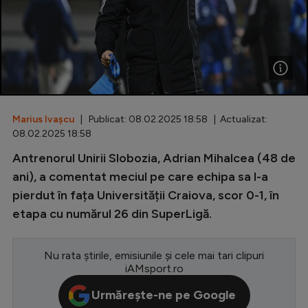
Special
Diverse
Inedit
Clasamente
Marius Ivașcu
| Publicat: 08.02.2025 18:58 | Actualizat:
08.02.2025 18:58
Antrenorul Unirii Slobozia, Adrian Mihalcea (48 de
Champions League
ani), a comentat meciul pe care echipa sa l-a
pierdut în fața Universității Craiova, scor 0-1, în
Europa League
etapa cu numărul 26 din SuperLigă.
Conference League
CM 2026
Nu rata știrile, emisiunile și cele mai tari clipuri
iAMsport.ro
Premier League
Urmărește-ne pe Google
LaLiga