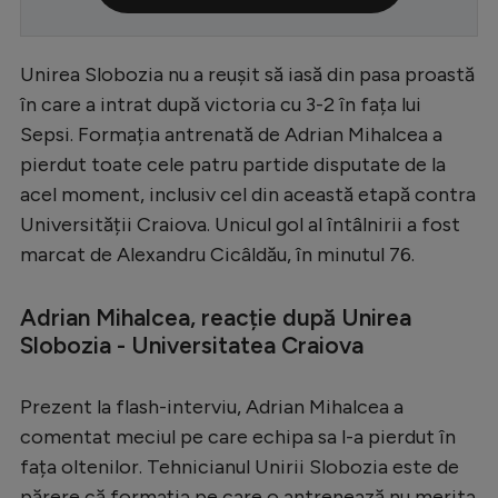
Serie A
Bundesliga
Unirea Slobozia nu a reușit să iasă din pasa proastă
în care a intrat după victoria cu 3-2 în fața lui
Ligue 1
Sepsi. Formația antrenată de Adrian Mihalcea a
Campionate
pierdut toate cele patru partide disputate de la
acel moment, inclusiv cel din această etapă contra
Starurile fotbalului
Universității Craiova. Unicul gol al întâlnirii a fost
EURO 2024
marcat de Alexandru Cicâldău, în minutul 76.
Stranieri
Adrian Mihalcea, reacție după Unirea
Clasamente
Slobozia - Universitatea Craiova
Prezent la flash-interviu, Adrian Mihalcea a
comentat meciul pe care echipa sa l-a pierdut în
Tenis
fața oltenilor. Tehnicianul Unirii Slobozia este de
Handbal
părere că formația pe care o antrenează nu merita