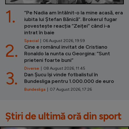
1.
”Pe Nadia am întâlnit-o la mine acasă, era
iubita lui Ștefan Bănică”. Brokerul fugar
povestește reacția ”Zeiței” când i-a
intrat în baie
Special
| 06 August 2026, 19:59
2.
Cine e românul invitat de Cristiano
Ronaldo la nunta cu Georgina: ”Sunt
prieteni foarte buni”
Diverse
| 08 August 2026, 11:45
3.
Dan Șucu își vinde fotbalistul în
Bundesliga pentru 1.000.000 de euro
Bundesliga
| 07 August 2026, 17:26
Știri de ultimă oră din sport