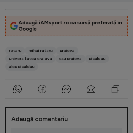
Adaugă iAMsport.ro ca sursă preferată în
Google
rotaru
mihai rotaru
craiova
universitatea craiova
csu craiova
cicaldau
alex cicaldau
Adaugă comentariu