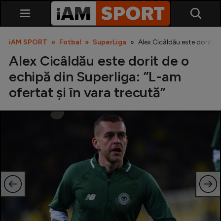
iAM SPORT
Fotbal
SuperLiga
Alex Cicâldău este dorit de
Alex Cicâldău este dorit de o
echipă din Superliga: ”L-am
ofertat și în vara trecută”
SuperLiga
Liga 2
Cupa României
Echipa Națională
U21
Fotbal feminin