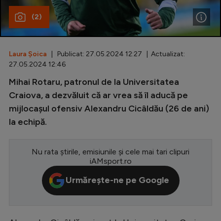
(2)
Special
Diverse
Inedit
Laura Șoica
| Publicat: 27.05.2024 12:27 | Actualizat:
27.05.2024 12:46
Clasamente
Mihai Rotaru, patronul de la Universitatea
Craiova, a dezvăluit că ar vrea să îl aducă pe
mijlocașul ofensiv Alexandru Cicâldău (26 de ani)
la echipă.
Champions League
Europa League
Nu rata știrile, emisiunile și cele mai tari clipuri
iAMsport.ro
Conference League
Urmărește-ne pe Google
CM 2026
Premier League
LaLiga