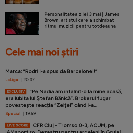
Personalitatea zilei 3 mai | James
Brown, artistul care a schimbat
ritmul muzicii pentru totdeauna
Cele mai noi știri
Marca: ”Rodri i-a spus da Barcelonei!”
LaLiga
| 20:37
”Pe Nadia am întâlnit-o la mine acasă,
EXCLUSIV
era iubita lui Ștefan Bănică”. Brokerul fugar
povestește reacția ”Zeiței” când i-a...
Special
| 19:59
CFR Cluj - Tromso 0-3, ACUM, pe
LIVE SCORE
iAMsport.ro. Dezastru pentru ardeleni în Gruia!