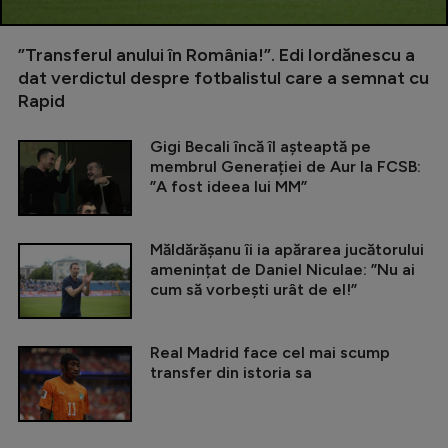
”Transferul anului în România!”. Edi Iordănescu a
dat verdictul despre fotbalistul care a semnat cu
Rapid
Gigi Becali încă îl așteaptă pe
membrul Generației de Aur la FCSB:
”A fost ideea lui MM”
Măldărășanu îi ia apărarea jucătorului
amenințat de Daniel Niculae: ”Nu ai
cum să vorbești urât de el!”
Real Madrid face cel mai scump
transfer din istoria sa