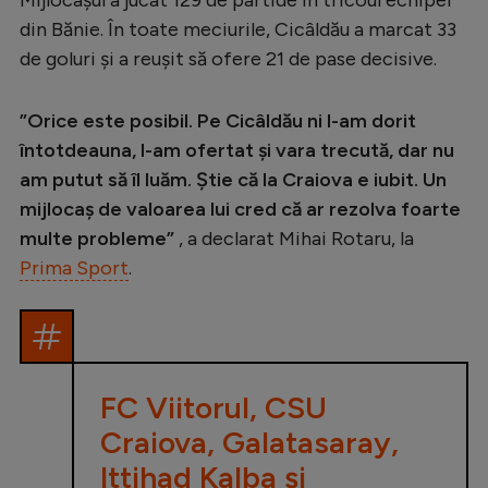
Intră în cont
din Bănie. În toate meciurile, Cicâldău a marcat 33
Creează cont
de goluri şi a reușit să ofere 21 de pase decisive.
”Orice este posibil. Pe Cicâldău ni l-am dorit
întotdeauna, l-am ofertat şi vara trecută, dar nu
am putut să îl luăm. Ştie că la Craiova e iubit. Un
mijlocaş de valoarea lui cred că ar rezolva foarte
multe probleme”
, a declarat Mihai Rotaru, la
Prima Sport
.
FC Viitorul, CSU
Craiova, Galatasaray,
Ittihad Kalba și