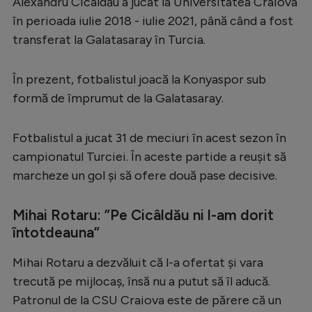
Alexandru Cicâldău a jucat la Universitatea Craiova
Serie A
în perioada iulie 2018 - iulie 2021, până când a fost
transferat la Galatasaray în Turcia.
Bundesliga
Ligue 1
În prezent, fotbalistul joacă la Konyaspor sub
Campionate
formă de împrumut de la Galatasaray.
Starurile fotbalului
Fotbalistul a jucat 31 de meciuri în acest sezon în
EURO 2024
campionatul Turciei. În aceste partide a reușit să
Stranieri
marcheze un gol și să ofere două pase decisive.
Clasamente
Mihai Rotaru: ”
Pe Cicâldău ni l-am dorit
întotdeauna
”
Mihai Rotaru a dezvăluit că l-a ofertat și vara
Tenis
trecută pe mijlocaș, însă nu a putut să îl aducă.
Patronul de la CSU Craiova este de părere că un
Handbal