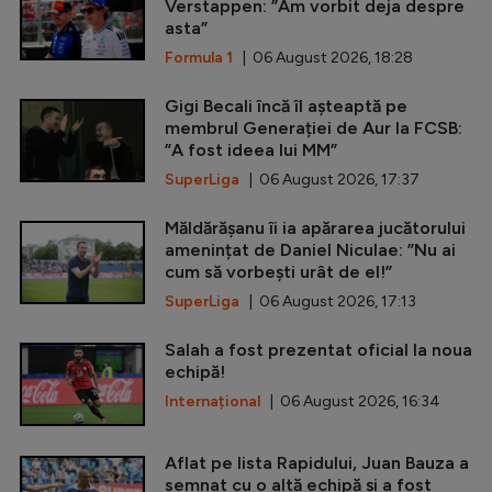
Verstappen: ”Am vorbit deja despre
asta”
Formula 1
| 06 August 2026, 18:28
Gigi Becali încă îl așteaptă pe
membrul Generației de Aur la FCSB:
”A fost ideea lui MM”
SuperLiga
| 06 August 2026, 17:37
Măldărășanu îi ia apărarea jucătorului
amenințat de Daniel Niculae: ”Nu ai
cum să vorbești urât de el!”
SuperLiga
| 06 August 2026, 17:13
Salah a fost prezentat oficial la noua
echipă!
Internațional
| 06 August 2026, 16:34
Aflat pe lista Rapidului, Juan Bauza a
semnat cu o altă echipă și a fost