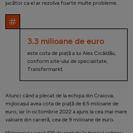
jucător ca el ar rezolva foarte multe probleme.
Natație
Formula 1
Gimnastică
3.3 milioane de euro
Auto
Rugby
este cota de piață a lui Alex Cicâldău,
conform site-ului de specialitate,
Ciclism
Transfermarkt.
Alte sporturi
JO 2024
JO 2026
Atunci când a plecat de la echipa din Craiova,
mijlocașul avea cota de piață de 6.5 milioane de
euro, iar în octombrie 2022 a ajuns la cea mai mare
valoare din carieră, cea de 9 milioane de euro.
Mijlocașul a jucat 129 de partide în tricoul echipei