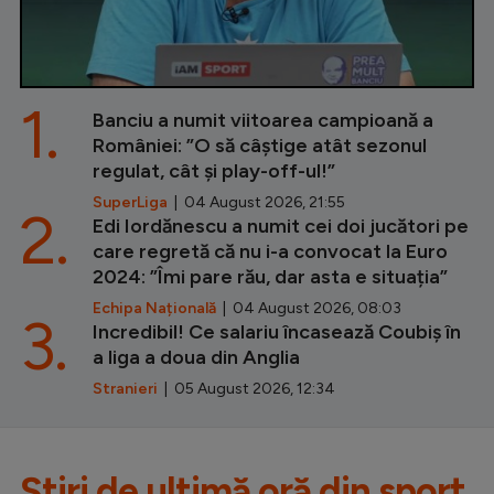
1.
Banciu a numit viitoarea campioană a
României: ”O să câștige atât sezonul
regulat, cât și play-off-ul!”
SuperLiga
| 04 August 2026, 21:55
2.
Edi Iordănescu a numit cei doi jucători pe
care regretă că nu i-a convocat la Euro
2024: ”Îmi pare rău, dar asta e situația”
Echipa Națională
| 04 August 2026, 08:03
3.
Incredibil! Ce salariu încasează Coubiș în
a liga a doua din Anglia
Stranieri
| 05 August 2026, 12:34
Știri de ultimă oră din sport