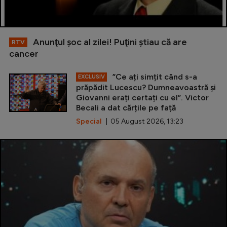
Anunţul şoc al zilei! Puţini ştiau că are
RTV
cancer
”Ce ați simțit când s-a
EXCLUSIV
prăpădit Lucescu? Dumneavoastră și
Giovanni erați certați cu el”. Victor
Becali a dat cărțile pe față
Special
| 05 August 2026, 13:23